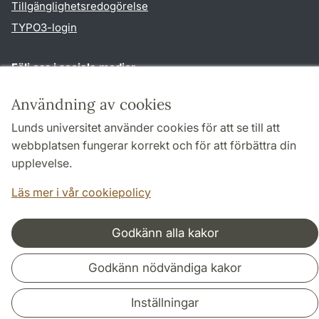
Tillgänglighetsredogörelse
TYPO3-login
Följ oss i sociala medier
Facebook
Historiska
Användning av cookies
institutionens
Twitter
Lunds universitet använder cookies för att se till att
webbplatsen fungerar korrekt och för att förbättra din
upplevelse.
Samarbeten och nätverk
Läs mer i vår cookiepolicy
Godkänn alla kakor
Godkänn nödvändiga kakor
Inställningar