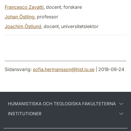
Francesco Zavatti
, docent, forskare
Johan Östling
, professor
Joachim Östlund
, docent, universitetslektor
Sidansvarig:
sofia.hermansson
@
hist.lu
.
se
| 2018-09-24
HUMANISTISKA OCH TEOLOGISKA FAKULTETERNA
INSTITUTIONER