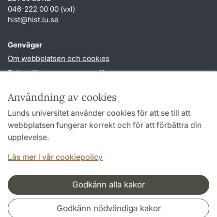
046-222 00 00 (vxl)
hist
@
hist.lu
.
se
Genvägar
Om webbplatsen och cookies
Behandling av personuppgifter
Tillgänglighetsredogörelse
Användning av cookies
TYPO3-login
Lunds universitet använder cookies för att se till att
webbplatsen fungerar korrekt och för att förbättra din
Följ oss i sociala medier
upplevelse.
Facebook
Historiska
Läs mer i vår cookiepolicy
institutionens
Twitter
Godkänn alla kakor
Samarbeten och nätverk
Godkänn nödvändiga kakor