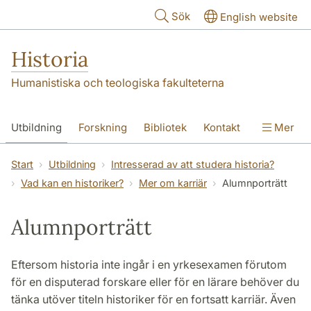
Hoppa till huvudinnehåll
Sök
English website
Historia
Humanistiska och teologiska fakulteterna
Utbildning
Forskning
Bibliotek
Kontakt
Mer
Om oss
Start
Utbildning
Intresserad av att studera historia?
Vad kan en historiker?
Mer om karriär
Alumnporträtt
Alumnporträtt
Eftersom historia inte ingår i en yrkesexamen förutom
för en disputerad forskare eller för en lärare behöver du
tänka utöver titeln historiker för en fortsatt karriär. Även