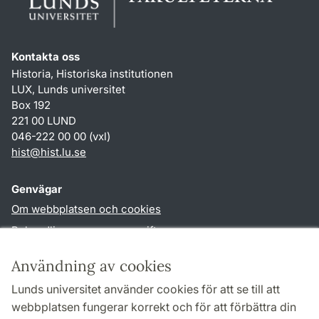
Kontakta oss
Historia, Historiska institutionen
LUX, Lunds universitet
Box 192
221 00 LUND
046-222 00 00 (vxl)
hist
@
hist.lu
.
se
Genvägar
Om webbplatsen och cookies
Behandling av personuppgifter
Tillgänglighetsredogörelse
Användning av cookies
TYPO3-login
Lunds universitet använder cookies för att se till att
webbplatsen fungerar korrekt och för att förbättra din
Följ oss i sociala medier