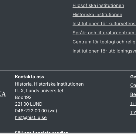
Filosofiska institutionen
Historiska institutionen
Institutionen för kulturveten
Språk- och litteraturcentrum
Centrum för teologi och reli
Institutionen för utbildnings
Kontakta oss
Ge
Historia, Historiska institutionen
Om
LUX, Lunds universitet
Be
Box 192
Ti
221 00 LUND
046-222 00 00 (vxl)
TY
hist
@
hist.lu
.
se
Följ oss i sociala medier