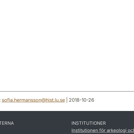
:
sofia.hermansson
@
hist.lu
.
se
| 2018-10-26
TERNA
INSTITUTIONER
Institutionen för arkeologi oc