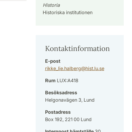
Historia
Historiska institutionen
Kontaktinformation
E-post
rikke_lie.halberg
@
hist.lu
.
se
Rum
LUX:A418
Besöksadress
Helgonavägen 3, Lund
Postadress
Box 192, 221 00 Lund
Internpost hämtställe
30