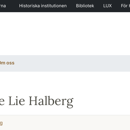
rna
Historiska institutionen
Bibliotek
LUX
För 
Om oss
e Lie Halberg
g