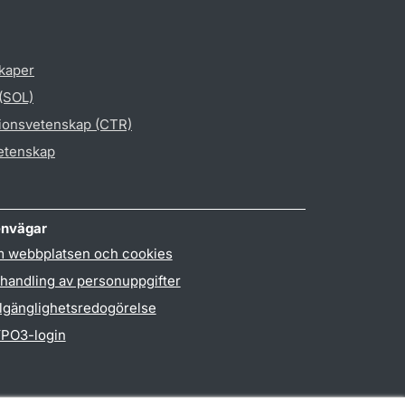
skaper
 (SOL)
gionsvetenskap (CTR)
vetenskap
nvägar
 webbplatsen och cookies
handling av personuppgifter
llgänglighetsredogörelse
PO3-login