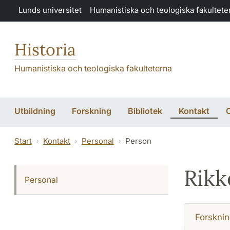
Hoppa till huvudinnehåll
Lunds universitet
Humanistiska och teologiska fakultete
Historia
Humanistiska och teologiska fakulteterna
Utbildning
Forskning
Bibliotek
Kontakt
Start
Kontakt
Personal
Person
Rikk
Personal
Forsknin