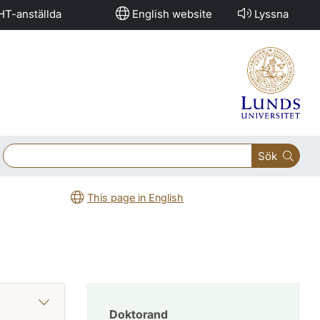
HT-anställda
English website
Lyssna
Sök
This page in English
Doktorand