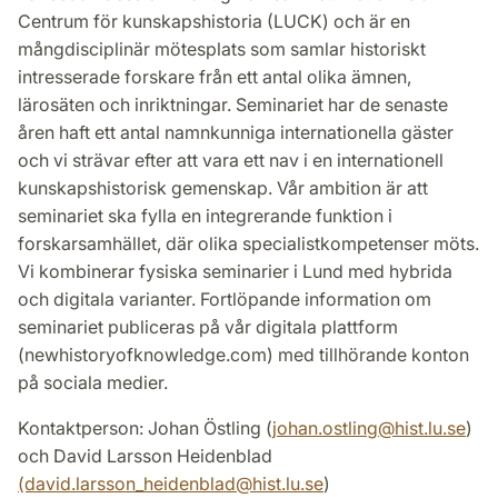
Centrum för kunskapshistoria (LUCK) och är en
mångdisciplinär mötesplats som samlar historiskt
intresserade forskare från ett antal olika ämnen,
lärosäten och inriktningar. Seminariet har de senaste
åren haft ett antal namnkunniga internationella gäster
och vi strävar efter att vara ett nav i en internationell
kunskapshistorisk gemenskap. Vår ambition är att
seminariet ska fylla en integrerande funktion i
forskarsamhället, där olika specialistkompetenser möts.
Vi kombinerar fysiska seminarier i Lund med hybrida
och digitala varianter. Fortlöpande information om
seminariet publiceras på vår digitala plattform
(newhistoryofknowledge.com) med tillhörande konton
på sociala medier.
Kontaktperson: Johan Östling (
johan.ostling
@
hist.lu
.
se
)
och David Larsson Heidenblad
(david.larsson_heidenblad@hist.lu.se
)