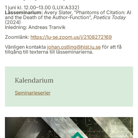
1 juni kl. 12.00–13.00 (LUX:A332)
Lässeminarium:
Avery Slater, ”Phantoms of Citation: AI
and the Death of the Author-Function”,
Poetics Today
(2024)
Inledning: Andreas Tranvik
Zoomlänk:
https://lu-se.zoom.us/j/2108272169
Vänligen kontakta
johan.ostling
@
hist.lu
.
se
för att få
tillgång till texterna till lässeminarierna.
Kalendarium
Seminarieserier