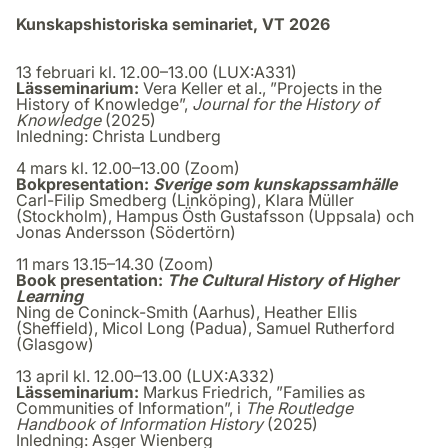
Kunskapshistoriska seminariet, VT 2026
13 februari kl. 12.00–13.00 (LUX:A331)
Lässeminarium:
Vera Keller et al., ”Projects in the
History of Knowledge”,
Journal for the History of
Knowledge
(2025)
Inledning: Christa Lundberg
4 mars kl. 12.00–13.00 (Zoom)
Bokpresentation:
Sverige som kunskapssamhälle
Carl-Filip Smedberg (Linköping), Klara Müller
(Stockholm), Hampus Östh Gustafsson (Uppsala) och
Jonas Andersson (Södertörn)
11 mars 13.15–14.30 (Zoom)
Book presentation:
The Cultural History of Higher
Learning
Ning de Coninck-Smith (Aarhus), Heather Ellis
(Sheffield), Micol Long (Padua), Samuel Rutherford
(Glasgow)
13 april kl. 12.00–13.00 (LUX:A332)
Lässeminarium:
Markus Friedrich, ”Families as
Communities of Information”, i
The Routledge
Handbook of Information History
(2025)
Inledning: Asger Wienberg