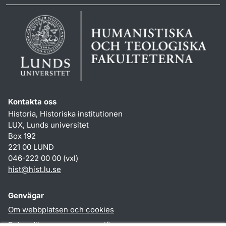
Kontakta oss
Historia, Historiska institutionen
LUX, Lunds universitet
Box 192
221 00 LUND
046-222 00 00 (vxl)
hist
@
hist.lu
.
se
Genvägar
Om webbplatsen och cookies
Behandling av personuppgifter