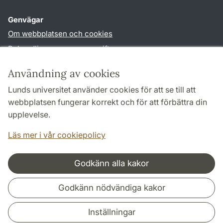
Genvägar
Om webbplatsen och cookies
Behandling av personuppgifter
Tillgänglighetsredogörelse
Användning av cookies
TYPO3-login
Lunds universitet använder cookies för att se till att
webbplatsen fungerar korrekt och för att förbättra din
Följ oss i sociala medier
upplevelse.
Facebook
Historiska
Läs mer i vår cookiepolicy
institutionens
Twitter
Godkänn alla kakor
Samarbeten och nätverk
Godkänn nödvändiga kakor
Inställningar