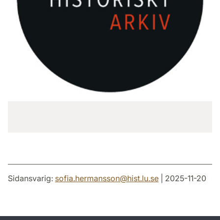
Sidansvarig:
sofia.hermansson
@
hist.lu
.
se
| 2025-11-20