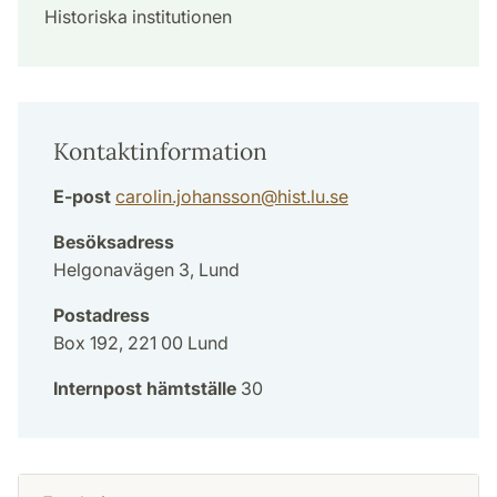
Historiska institutionen
Kontaktinformation
E-post
carolin.johansson
@
hist.lu
.
se
Besöksadress
Helgonavägen 3, Lund
Postadress
Box 192, 221 00 Lund
Internpost hämtställe
30