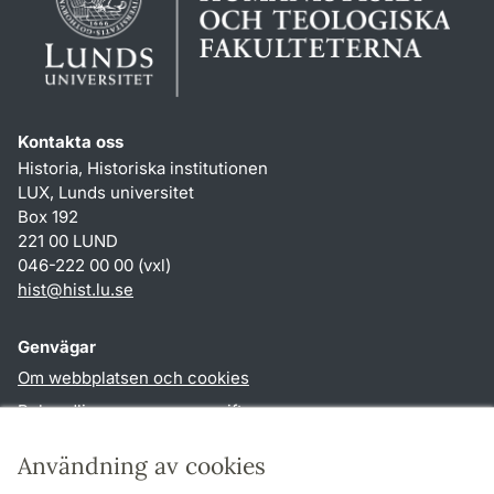
Kontakta oss
Historia, Historiska institutionen
LUX, Lunds universitet
Box 192
221 00 LUND
046-222 00 00 (vxl)
hist
@
hist.lu
.
se
Genvägar
Om webbplatsen och cookies
Behandling av personuppgifter
Tillgänglighetsredogörelse
Användning av cookies
TYPO3-login