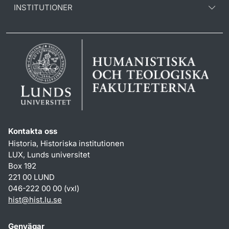
INSTITUTIONER
Kontakta oss
Historia, Historiska institutionen
LUX, Lunds universitet
Box 192
221 00 LUND
046-222 00 00 (vxl)
hist
@
hist.lu
.
se
Genvägar