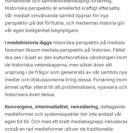
humanistisk och samhällsvetenskaplig forskning.
Historiska perspektiv är emellertid kraftigt eftersatta.
Vår medialt omvälvande samtid öppnar för nya
perspektiv på det förflutna, och mediernas historia gör
vår egen belägenhet begripligare.
I mediehistoria läggs
historiska perspektiv på mediala
fenomen liksom mediala perspektiv på historien. Fältet
ska ses i ljuset av den kulturteoretiska vändningen inom
de historiska vetenskaperna, men söker även sitt
ursprung i de frågor som genererats av vår samtids nya
medier och diskussionerna kring dessa. Forskning inom
ämnet syftar ytterst till att problematisera, nyansera och
historisera även dessa.
Konvergens, intermedialitet, remediering
, deltagande
medieformer och systemaspekter hör inte endast vår
egen tid till. Och med ett brett mediebegrepp inkluderas
också en rad medieformer utöver de traditionella