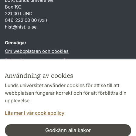
LUX, Lunds universitet
Box 192
221 00 LUND
046-222 00 00 (vxl)
hist
@
hist.lu
.
se
Genvägar
Om webbplatsen och cookies
Behandling av personuppgifter
Tillgänglighetsredogörelse
Användning av cookies
TYPO3-login
Lunds universitet använder cookies för att se till att
webbplatsen fungerar korrekt och för att förbättra din
Följ oss i sociala medier
upplevelse.
Facebook
Historiska
institutionens
Läs mer i vår cookiepolicy
Twitter
Godkänn alla kakor