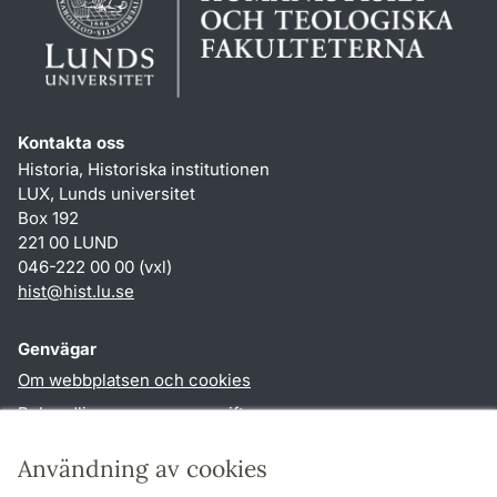
Kontakta oss
Historia, Historiska institutionen
LUX, Lunds universitet
Box 192
221 00 LUND
046-222 00 00 (vxl)
hist
@
hist.lu
.
se
Genvägar
Om webbplatsen och cookies
Behandling av personuppgifter
Tillgänglighetsredogörelse
Användning av cookies
TYPO3-login