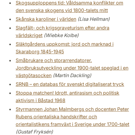
Skogsupploppens tid: Våldsamma konflikter om
den svenska skogens vid 1800-talets mitt
Skånska karoliner i världen
(Lisa Hellman)
Slagfält- och krigsgraveturism efter andra
världskriget
(Wiebke Kolbe)
Släktgårdens uppkomst: jord och marknad i
Skaraborg 1845-1945
Småbrukare och storarrendatorer.
Jordbruksutveckling under 1900-talet speglad i en
västgötasocken
(Martin Dackling)
SRNB – en databas för svenskt digitaliserat tryck
Stoppa matchen! Idrott, antirasism och politisk
aktivism i Båstad 1968
Styrmannen Johan Malmbergs och docenten Peter
Rubens orientaliska handskrifter och
orientalistikens framväxt i Sverige under 1700-talet
(Gustaf Fryksén)