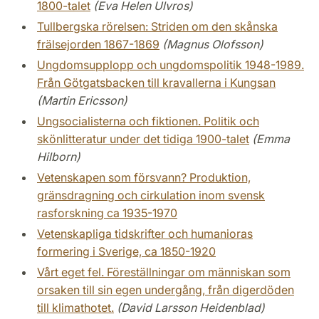
1800-talet
(Eva Helen Ulvros)
Tullbergska rörelsen: Striden om den skånska
frälsejorden 1867-1869
(Magnus Olofsson)
Ungdomsupplopp och ungdomspolitik 1948-1989.
Från Götgatsbacken till kravallerna i Kungsan
(Martin Ericsson)
Ungsocialisterna och fiktionen. Politik och
skönlitteratur under det tidiga 1900-talet
(Emma
Hilborn)
Vetenskapen som försvann? Produktion,
gränsdragning och cirkulation inom svensk
rasforskning ca 1935-1970
Vetenskapliga tidskrifter och humanioras
formering i Sverige, ca 1850-1920
Vårt eget fel. Föreställningar om människan som
orsaken till sin egen undergång, från digerdöden
till klimathotet.
(David Larsson Heidenblad)