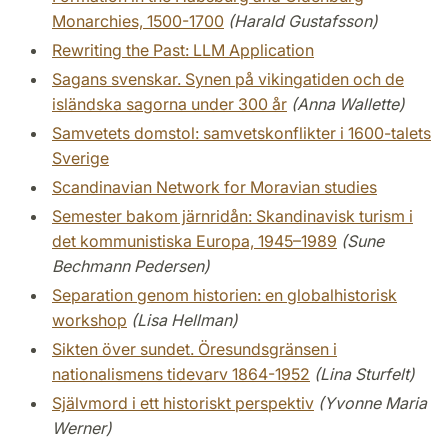
Monarchies, 1500-1700
(Harald Gustafsson)
Rewriting the Past: LLM Application
Sagans svenskar. Synen på vikingatiden och de
isländska sagorna under 300 år
(Anna Wallette)
Samvetets domstol: samvetskonflikter i 1600-talets
Sverige
Scandinavian Network for Moravian studies
Semester bakom järnridån: Skandinavisk turism i
det kommunistiska Europa, 1945–1989
(Sune
Bechmann Pedersen)
Separation genom historien: en globalhistorisk
workshop
(Lisa Hellman)
Sikten över sundet. Öresundsgränsen i
nationalismens tidevarv 1864-1952
(Lina Sturfelt)
Självmord i ett historiskt perspektiv
(Yvonne Maria
Werner)