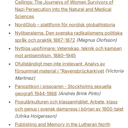
Ceilings: The Journeys of Women Survivors of
Nazi Persecution into the Natural and Medical
Sciences
NordGlob – plattform för nordisk globalhistoria
Nyliberalerna. Den svenska radikalismens politiska
språk och praktik 1867-1872
(Magnus Olofsson)
Nyttiga uppfinnare: Vetenskap, teknik och kampen
mot antisemitism, 1880–1945
Ofullständigt men inte irrelevant, Analys av
försummat material i "Ravensbrückarkivet
(Victoria
Martinez)
Panoptikon i pissoaren - Stockholms sexuella
geografi 1944-1968
(Andrés Brink Pinto)
Populärkulturen och klassamhället. Arbete, klass
och genus i svensk dampress i början av 1900-talet
(Ulrika Holgersson)
Publishing and Memory in the Lutheran North