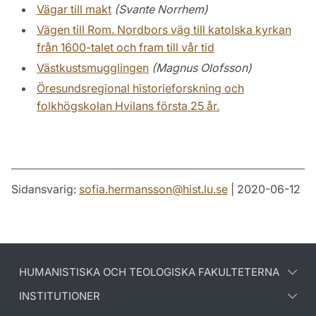
Vägar till makt
(Svante Norrhem)
Vägen till Rom. Nordbors väg till katolska kyrkan
från 1600-talet och fram till vår tid
Västkustsmugglingen
(Magnus Olofsson)
Öresundsregional historieforskning och
folkhögskolan Hvilans första 25 år.
Sidansvarig:
sofia.hermansson
@
hist.lu
.
se
| 2020-06-12
HUMANISTISKA OCH TEOLOGISKA FAKULTETERNA
INSTITUTIONER