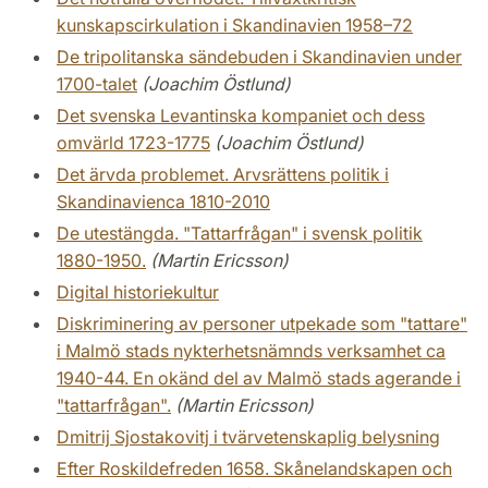
kunskapscirkulation i Skandinavien 1958–72
De tripolitanska sändebuden i Skandinavien under
1700-talet
(Joachim Östlund)
Det svenska Levantinska kompaniet och dess
omvärld 1723-1775
(Joachim Östlund)
Det ärvda problemet. Arvsrättens politik i
Skandinavienca 1810-2010
De utestängda. "Tattarfrågan" i svensk politik
1880-1950.
(Martin Ericsson)
Digital historiekultur
Diskriminering av personer utpekade som "tattare"
i Malmö stads nykterhetsnämnds verksamhet ca
1940-44. En okänd del av Malmö stads agerande i
"tattarfrågan".
(Martin Ericsson)
Dmitrij Sjostakovitj i tvärvetenskaplig belysning
Efter Roskildefreden 1658. Skånelandskapen och