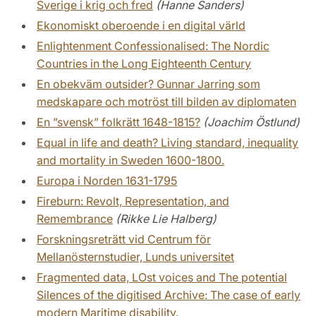
Sverige i krig och fred
(Hanne Sanders)
Ekonomiskt oberoende i en digital värld
Enlightenment Confessionalised: The Nordic
Countries in the Long Eighteenth Century
En obekväm outsider? Gunnar Jarring som
medskapare och motröst till bilden av diplomaten
En ”svensk” folkrätt 1648-1815?
(Joachim Östlund)
Equal in life and death? Living standard, inequality
and mortality in Sweden 1600-1800.
Europa i Norden 1631-1795
Fireburn: Revolt, Representation, and
Remembrance
(Rikke Lie Halberg)
Forskningsreträtt vid Centrum för
Mellanösternstudier, Lunds universitet
Fragmented data, LOst voices and The potential
Silences of the digitised Archive: The case of early
modern Maritime disability.