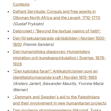
Contexts
Defiant Servitude: Consuls and free agents in
Ottoman North Africa and the Levant, 1710-1770
(Gustaf Fryksén)
Delprojekt i "Beyond the textual realms of faith".
Den försekulariserade världsbilden i Norden 1500-
1800
(Hanne Sanders)
Den humanistiska diasporan: Humanisters
migration och kunskapscirkulation i Sverige, 1876-
1926
”Den katolska faran”: Antikatolicismen som en
identitetsformerande kraft i Norden 1815-1965
(Anders Jarlert, Alexander Maurits, Yvonne Maria
Werner)
: Denmark and Sweden´s aid to the Palestinians
and their involvement in new humanitarian projects
Den moderna strandsemesterns tillkomst. Tyska