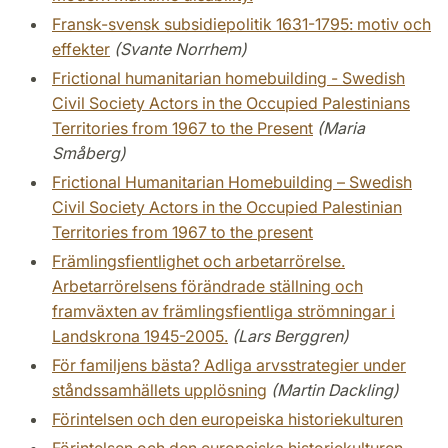
Fransk-svensk subsidiepolitik 1631-1795: motiv och
effekter
(Svante Norrhem)
Frictional humanitarian homebuilding - Swedish
Civil Society Actors in the Occupied Palestinians
Territories from 1967 to the Present
(Maria
Småberg)
Frictional Humanitarian Homebuilding – Swedish
Civil Society Actors in the Occupied Palestinian
Territories from 1967 to the present
Främlingsfientlighet och arbetarrörelse.
Arbetarrörelsens förändrade ställning och
framväxten av främlingsfientliga strömningar i
Landskrona 1945-2005.
(Lars Berggren)
För familjens bästa? Adliga arvsstrategier under
ståndssamhällets upplösning
(Martin Dackling)
Förintelsen och den europeiska historiekulturen