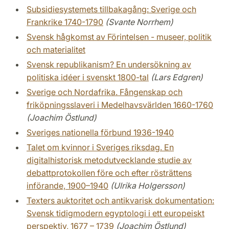
Subsidiesystemets tillbakagång: Sverige och
Frankrike 1740-1790
(Svante Norrhem)
Svensk hågkomst av Förintelsen - museer, politik
och materialitet
Svensk republikanism? En undersökning av
politiska idéer i svenskt 1800-tal
(Lars Edgren)
Sverige och Nordafrika. Fångenskap och
friköpningsslaveri i Medelhavsvärlden 1660-1760
(Joachim Östlund)
Sveriges nationella förbund 1936-1940
Talet om kvinnor i Sveriges riksdag. En
digitalhistorisk metodutvecklande studie av
debattprotokollen före och efter rösträttens
införande, 1900–1940
(Ulrika Holgersson)
Texters auktoritet och antikvarisk dokumentation:
Svensk tidigmodern egyptologi i ett europeiskt
perspektiv, 1677 – 1739
(Joachim Östlund)