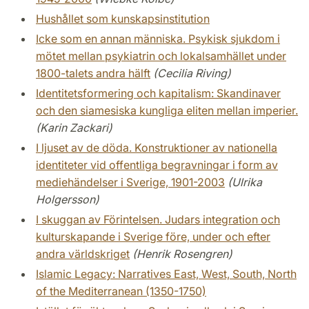
Hushållet som kunskapsinstitution
Icke som en annan människa. Psykisk sjukdom i
mötet mellan psykiatrin och lokalsamhället under
1800-talets andra hälft
(Cecilia Riving)
Identitetsformering och kapitalism: Skandinaver
och den siamesiska kungliga eliten mellan imperier.
(Karin Zackari)
I ljuset av de döda. Konstruktioner av nationella
identiteter vid offentliga begravningar i form av
mediehändelser i Sverige, 1901-2003
(Ulrika
Holgersson)
I skuggan av Förintelsen. Judars integration och
kulturskapande i Sverige före, under och efter
andra världskriget
(Henrik Rosengren)
Islamic Legacy: Narratives East, West, South, North
of the Mediterranean (1350-1750)