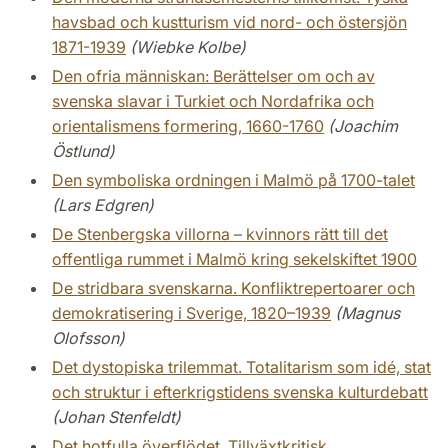
havsbad och kustturism vid nord- och östersjön
1871-1939
(Wiebke Kolbe)
Den ofria människan: Berättelser om och av
svenska slavar i Turkiet och Nordafrika och
orientalismens formering, 1660-1760
(Joachim
Östlund)
Den symboliska ordningen i Malmö på 1700-talet
(Lars Edgren)
De Stenbergska villorna – kvinnors rätt till det
offentliga rummet i Malmö kring sekelskiftet 1900
De stridbara svenskarna. Konfliktrepertoarer och
demokratisering i Sverige, 1820–1939
(Magnus
Olofsson)
Det dystopiska trilemmat. Totalitarism som idé, stat
och struktur i efterkrigstidens svenska kulturdebatt
(Johan Stenfeldt)
Det hotfulla överflödet. Tillväxtkritisk