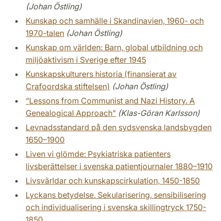
(Johan Östling)
Kunskap och samhälle i Skandinavien, 1960- och
1970-talen
(Johan Östling)
Kunskap om världen: Barn, global utbildning och
miljöaktivism i Sverige efter 1945
Kunskapskulturers historia (finansierat av
Crafoordska stiftelsen)
(Johan Östling)
“Lessons from Communist and Nazi History. A
Genealogical Approach”
(Klas-Göran Karlsson)
Levnadsstandard på den sydsvenska landsbygden
1650–1900
Liven vi glömde: Psykiatriska patienters
livsberättelser i svenska patientjournaler 1880–1910
Livsvärldar och kunskapscirkulation, 1450-1850
Lyckans betydelse. Sekularisering, sensibilisering
och individualisering i svenska skillingtryck 1750-
1850.