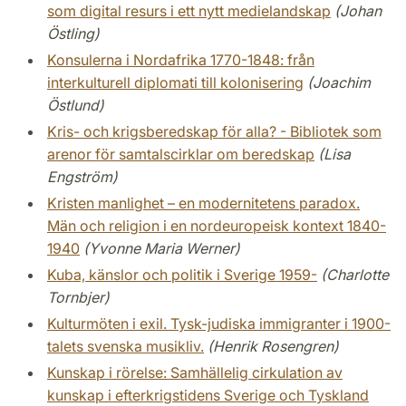
som digital resurs i ett nytt medielandskap
(Johan
Östling)
Konsulerna i Nordafrika 1770-1848: från
interkulturell diplomati till kolonisering
(Joachim
Östlund)
Kris- och krigsberedskap för alla? - Bibliotek som
arenor för samtalscirklar om beredskap
(Lisa
Engström)
Kristen manlighet – en modernitetens paradox.
Män och religion i en nordeuropeisk kontext 1840-
1940
(Yvonne Maria Werner)
Kuba, känslor och politik i Sverige 1959-
(Charlotte
Tornbjer)
Kulturmöten i exil. Tysk-judiska immigranter i 1900-
talets svenska musikliv.
(Henrik Rosengren)
Kunskap i rörelse: Samhällelig cirkulation av
kunskap i efterkrigstidens Sverige och Tyskland