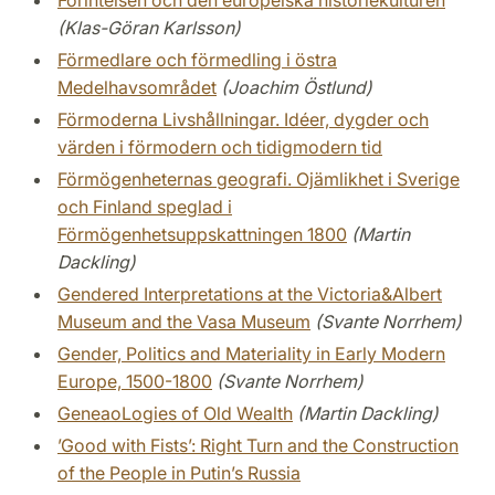
Förintelsen och den europeiska historiekulturen
(Klas-Göran Karlsson)
Förmedlare och förmedling i östra
Medelhavsområdet
(Joachim Östlund)
Förmoderna Livshållningar. Idéer, dygder och
värden i förmodern och tidigmodern tid
Förmögenheternas geografi. Ojämlikhet i Sverige
och Finland speglad i
Förmögenhetsuppskattningen 1800
(Martin
Dackling)
Gendered Interpretations at the Victoria&Albert
Museum and the Vasa Museum
(Svante Norrhem)
Gender, Politics and Materiality in Early Modern
Europe, 1500-1800
(Svante Norrhem)
GeneaoLogies of Old Wealth
(Martin Dackling)
’Good with Fists’: Right Turn and the Construction
of the People in Putin’s Russia