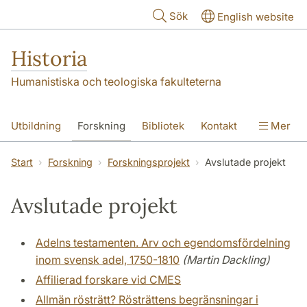
Hoppa till huvudinnehåll
Sök
English website
Historia
Humanistiska och teologiska fakulteterna
Utbildning
Forskning
Bibliotek
Kontakt
Mer
Om oss
Start
Forskning
Forskningsprojekt
Avslutade projekt
Avslutade projekt
Adelns testamenten. Arv och egendomsfördelning
inom svensk adel, 1750-1810
(Martin Dackling)
Affilierad forskare vid CMES
Allmän rösträtt? Rösträttens begränsningar i