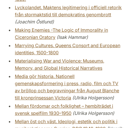
Lyckolandet. Maktens legitimering i officiell retorik
från stormaktstid till demokratins genombrott
(Joachim Östlund)
Making Enemies -The Logic of Immorality in
Ciceronian Oratory
(Isak Hammar)
Marrying Cultures. Queens Consort and European
identities, 1500-1800
Materialising War and Violence: Museums,
Memory, and Global Historical Narratives
Media gör historia. Nationell
gemenskapsformering i press, radio, film och TV
av bröllop och begravningar från August Blanche
till kronprinsessan Victoria
(Ulrika Holgersson)
Mellan fördomar och folklighet – hembiträdet i
svensk spelfilm 1930–1950
(Ulrika Holgersson)
Mellan öst och väst. Ideologi, estetik och politik i