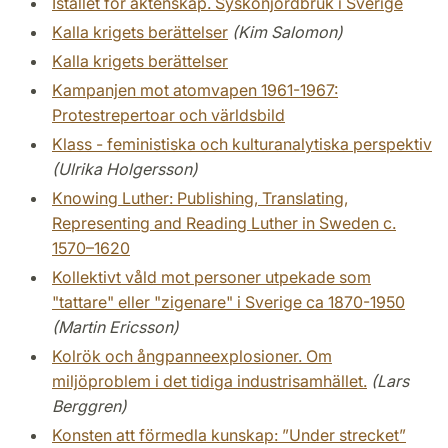
Istället för äktenskap. Syskonjordbruk i Sverige
Kalla krigets berättelser
(Kim Salomon)
Kalla krigets berättelser
Kampanjen mot atomvapen 1961-1967:
Protestrepertoar och världsbild
Klass - feministiska och kulturanalytiska perspektiv
(Ulrika Holgersson)
Knowing Luther: Publishing, Translating,
Representing and Reading Luther in Sweden c.
1570–1620
Kollektivt våld mot personer utpekade som
"tattare" eller "zigenare" i Sverige ca 1870-1950
(Martin Ericsson)
Kolrök och ångpanneexplosioner. Om
miljöproblem i det tidiga industrisamhället.
(Lars
Berggren)
Konsten att förmedla kunskap: ”Under strecket”