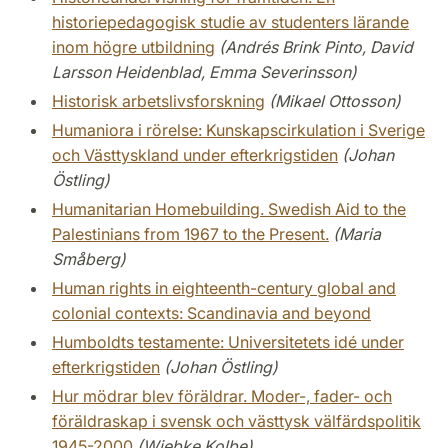
historiepedagogisk studie av studenters lärande
inom högre utbildning
(Andrés Brink Pinto, David
Larsson Heidenblad, Emma Severinsson)
Historisk arbetslivsforskning
(Mikael Ottosson)
Humaniora i rörelse: Kunskapscirkulation i Sverige
och Västtyskland under efterkrigstiden
(Johan
Östling)
Humanitarian Homebuilding. Swedish Aid to the
Palestinians from 1967 to the Present.
(Maria
Småberg)
Human rights in eighteenth-century global and
colonial contexts: Scandinavia and beyond
Humboldts testamente: Universitetets idé under
efterkrigstiden
(Johan Östling)
Hur mödrar blev föräldrar. Moder-, fader- och
föräldraskap i svensk och västtysk välfärdspolitik
1945-2000
(Wiebke Kolbe)