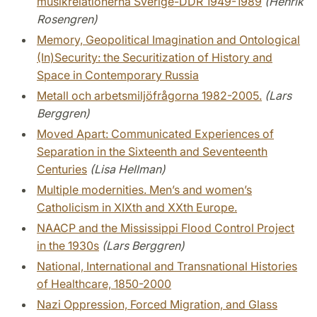
musikrelationerna Sverige-DDR 1949-1989
(Henrik
Rosengren)
Memory, Geopolitical Imagination and Ontological
(In)Security: the Securitization of History and
Space in Contemporary Russia
Metall och arbetsmiljöfrågorna 1982-2005.
(Lars
Berggren)
Moved Apart: Communicated Experiences of
Separation in the Sixteenth and Seventeenth
Centuries
(Lisa Hellman)
Multiple modernities. Men’s and women’s
Catholicism in XIXth and XXth Europe.
NAACP and the Mississippi Flood Control Project
in the 1930s
(Lars Berggren)
National, International and Transnational Histories
of Healthcare, 1850-2000
Nazi Oppression, Forced Migration, and Glass