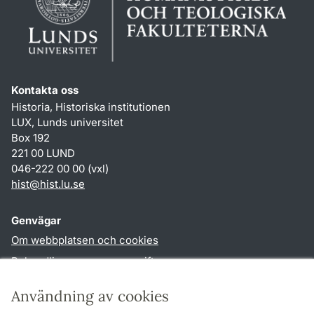
Kontakta oss
Historia, Historiska institutionen
LUX, Lunds universitet
Box 192
221 00 LUND
046-222 00 00 (vxl)
hist
@
hist.lu
.
se
Genvägar
Om webbplatsen och cookies
Behandling av personuppgifter
Tillgänglighetsredogörelse
Användning av cookies
TYPO3-login