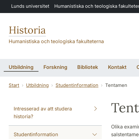
Hoppa till huvudinnehåll
Lunds universitet
Humanistiska och teologiska fakultete
Historia
Humanistiska och teologiska fakulteterna
Utbildning
Forskning
Bibliotek
Kontakt
Start
Utbildning
Studentinformation
Tentamen
Ten
Intresserad av att studera
historia?
Olika examin
Studentinformation
salstentame