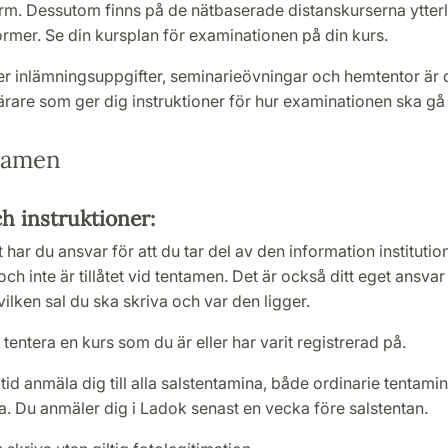
rm. Dessutom finns på de nätbaserade distanskurserna ytterl
rmer. Se din kursplan för examinationen på din kurs.
er inlämningsuppgifter, seminarieövningar och hemtentor är 
ärare som ger dig instruktioner för hur examinationen ska gå ti
tamen
h instruktioner:
har du ansvar för att du tar del av den information instituti
ch inte är tillåtet vid tentamen. Det är också ditt eget ansvar 
 vilken sal du ska skriva och var den ligger.
tentera en kurs som du är eller har varit registrerad på.
tid anmäla dig till alla salstentamina, både ordinarie tentami
. Du anmäler dig i Ladok senast en vecka före salstentan.