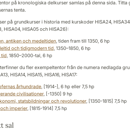
entor på kronologiska delkurser samlas på denna sida. Titta
sernas tenta.
rser på grundkurser i historia med kurskoder HISA24, HISA3
, HISA04, HISA05 och HISA26):
en, antiken och medeltiden
, tiden fram till 1350, 6 hp
ltid och tidigmodern tid
, 1350–1850, 6 hp
tid
, 1850–2000-tal, 6 hp
terfinner du fler exempeltentor från de numera nedlagda gr
A13, HISA14, HISA15, HISA16, HISA17:
ofernas århundrade
, [1914-], 6 hp eller 7,5 hp
erande civilisationer
, [-1350] 9 hp
konomi, statsbildningar och revolutioner
, [1350-1815] 7,5 hp
 och imperier
, [1815-1914] 7,5 hp
t sal