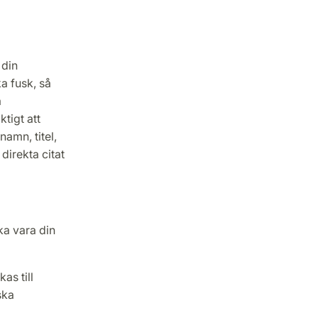
 din
a fusk, så
a
tigt att
amn, titel,
direkta citat
a vara din
as till
ska