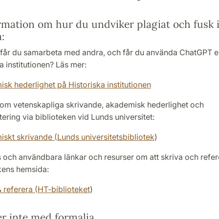
rmation om hur du undviker plagiat och fusk i
:
får du samarbeta med andra, och får du använda ChatGPT el
a institutionen? Läs mer:
sk hederlighet på Historiska institutionen
 om vetenskapliga skrivande, akademisk hederlighet och
ering via biblioteken vid Lunds universitet:
skt skrivande (Lunds universitetsbibliotek
)
ps och användbara länkar och resurser om att skriva och refer
kens hemsida:
& referera (HT-biblioteket
)
er inte med formalia