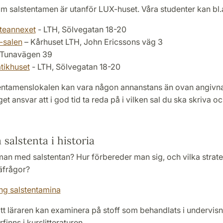
m salstentamen är utanför LUX-huset. Våra studenter kan bl.a
teannexet
- LTH, Sölvegatan 18-20
-salen
– Kårhuset LTH, John Ericssons väg 3
 Tunavägen 39
tikhuset
- LTH, Sölvegatan 18-20
tentamenslokalen kan vara någon annanstans än ovan angivn
eget ansvar att i god tid ta reda på i vilken sal du ska skriva o
 salstenta i historia
an med salstentan? Hur förbereder man sig, och vilka strateg
äfrågor?
ing salstentamina
tt läraren kan examinera på stoff som behandlats i undervis
finns i kurslitteraturen.