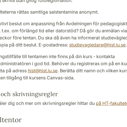
 skriva utan giltig fotolegitimation.
lteterna rättas samtliga salstentamina anonymt.
aktivt beslut om anpassning från Avdelningen för pedagogiskt
 t.ex. om förlängd tid eller datorstöd? Då gör du anmälan vi
veckor före tentan. Du ska då även ha informerat studievägl
pia på ditt beslut. E-postadress:
studievagledare
@
hist.lu
.
se
stillfälle till tentamen inte finns på din kurs - kontakta
dministratören i god tid. Behöver du registreras om på en ku
ta på adress
hist
@
hist.lu
.
se
. Berätta ditt namn och vilken kurs
en tillgång till kursens Canvas-sida.
och skrivningsregler
ler dig och mer om skrivningsregler hittar du
på HT-fakultet
tentor