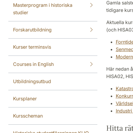
Gamla salst
Masterprogram i historiska
tidigare kur
studier
Aktuella ku
Forskarutbildning
(och HISA03
Forntid
Kurser terminsvis
Senmede
Modern 
Courses in English
Här nedan å
HISA02, HIS
Utbildningsutbud
Katastr
Konkurr
Kursplaner
Världse
Industri
Kursscheman
Hitta rät
Historiska studentföreningen KLIO