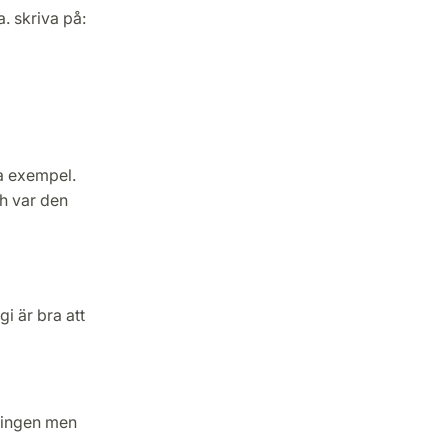
. skriva på:
a exempel.
ch var den
i är bra att
ningen men