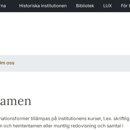
rna
Historiska institutionen
Bibliotek
LUX
För 
Om oss
tamen
ationsformer tillämpas på institutionens kurser, t.ex. skriftlig
n och hemtentamen eller muntlig redovisning och samtal i