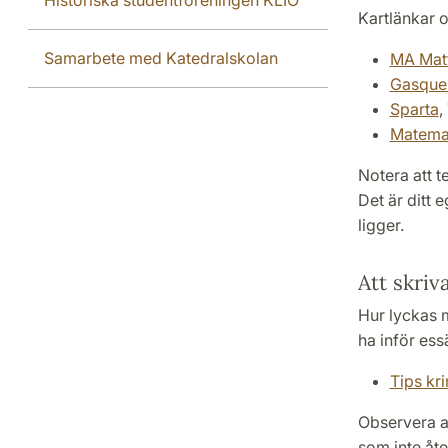
Kartlänkar o
Samarbete med Katedralskolan
MA Mat
Gasque
Sparta
,
Matema
Notera att 
Det är ditt 
ligger.
Att skriva
Hur lyckas m
ha inför ess
Tips kr
Observera a
som inte åter