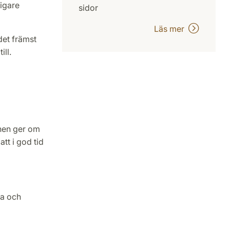
igare
sidor
Läs mer
det främst
ll.
onen ger om
att i god tid
na och