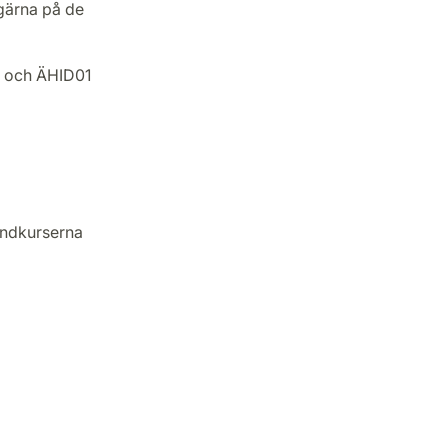
 gärna på de
4 och ÄHID01
undkurserna