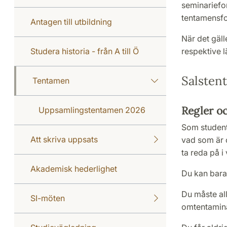
seminariefo
tentamensfo
Antagen till utbildning
När det gäll
Studera historia - från A till Ö
respektive l
Salsten
Tentamen
Regler oc
Uppsamlingstentamen 2026
Som student 
Att skriva uppsats
vad som är o
ta reda på i
Akademisk hederlighet
Du kan bara 
Du måste all
SI-möten
omtentamina