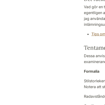
Vad gör en t
egentligen a
jag använda 
inlämningsup
Tips o
Tentame
Dessa anvis
examinerande
Formalia
Stilstorleke
Notera att st
Radavståndet