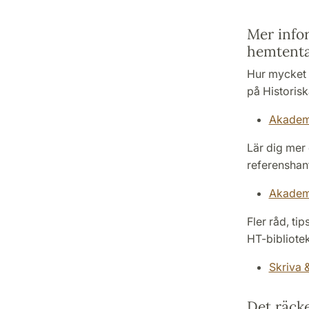
Mer info
hemtenta
Hur mycket 
på Historisk
Akademi
Lär dig mer
referenshant
Akademi
Fler råd, ti
HT-bibliote
Skriva 
Det räck