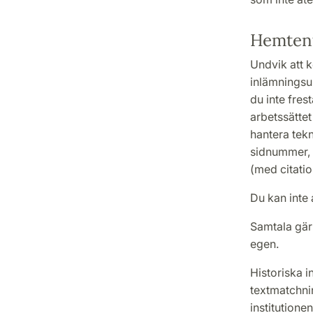
Hemten
Undvik att ko
inlämningsup
du inte fres
arbetssättet
hantera tekn
sidnummer, f
(med citatio
Du kan inte
Samtala gär
egen.
Historiska i
textmatchni
institutione