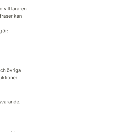
 vill läraren
fraser kan
gör:
och övriga
uktioner.
tsvarande.