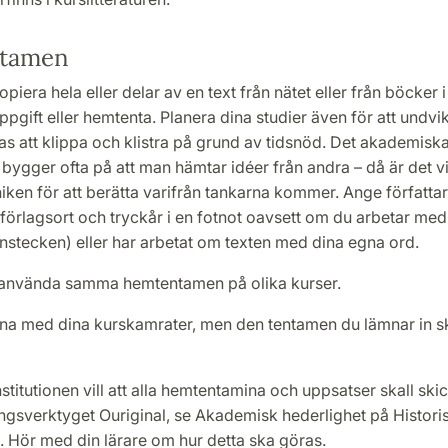
tamen
piera hela eller delar av en text från nätet eller från böcker i
pgift eller hemtenta. Planera dina studier även för att undvik
tas att klippa och klistra på grund av tidsnöd. Det akademisk
 bygger ofta på att man hämtar idéer från andra – då är det vik
iken för att berätta varifrån tankarna kommer. Ange författarn
örlagsort och tryckår i en fotnot oavsett om du arbetar med 
nstecken) eller har arbetat om texten med dina egna ord.
 använda samma hemtentamen på olika kurser.
na med dina kurskamrater, men den tentamen du lämnar in sk
nstitutionen vill att alla hemtentamina och uppsatser skall skick
ngsverktyget Ouriginal, se Akademisk hederlighet på Histori
n. Hör med din lärare om hur detta ska göras.