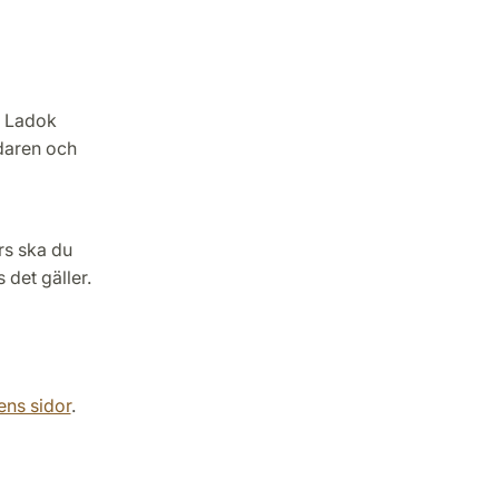
a Ladok
edaren och
.
rs ska du
 det gäller.
ens sidor
.