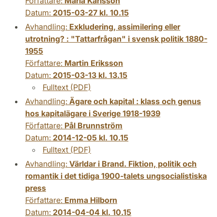
Författare:
Maria Karlsson
Datum:
2015-03-27 kl. 10.15
Avhandling:
Exkludering, assimilering eller
utrotning? : "Tattarfrågan" i svensk politik 1880-
1955
Författare:
Martin Eriksson
Datum:
2015-03-13 kl. 13.15
Fulltext (PDF)
Avhandling:
Ägare och kapital : klass och genus
hos kapitalägare i Sverige 1918-1939
Författare:
Pål Brunnström
Datum:
2014-12-05 kl. 10.15
Fulltext (PDF)
Avhandling:
Världar i Brand. Fiktion, politik och
romantik i det tidiga 1900-talets ungsocialistiska
press
Författare:
Emma Hilborn
Datum:
2014-04-04 kl. 10.15