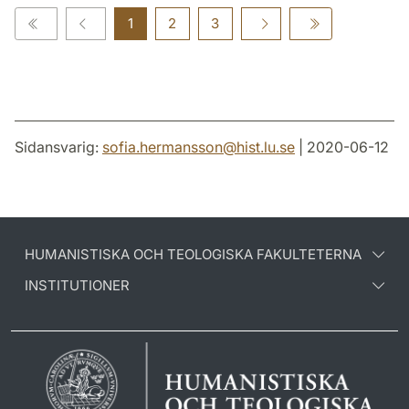
1
2
3
Sidansvarig:
sofia.hermansson
@
hist.lu
.
se
| 2020-06-12
HUMANISTISKA OCH TEOLOGISKA FAKULTETERNA
INSTITUTIONER