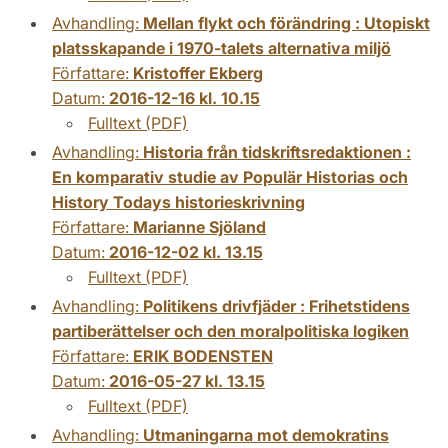
Avhandling:
Mellan flykt och förändring : Utopiskt
platsskapande i 1970-talets alternativa miljö
Författare:
Kristoffer Ekberg
Datum:
2016-12-16 kl. 10.15
Fulltext (PDF)
Avhandling:
Historia från tidskriftsredaktionen :
En komparativ studie av Populär Historias och
History Todays historieskrivning
Författare:
Marianne Sjöland
Datum:
2016-12-02 kl. 13.15
Fulltext (PDF)
Avhandling:
Politikens drivfjäder : Frihetstidens
partiberättelser och den moralpolitiska logiken
Författare:
ERIK BODENSTEN
Datum:
2016-05-27 kl. 13.15
Fulltext (PDF)
Avhandling:
Utmaningarna mot demokratins