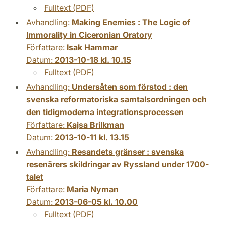
Fulltext (PDF)
Avhandling:
Making Enemies : The Logic of
Immorality in Ciceronian Oratory
Författare:
Isak Hammar
Datum:
2013-10-18 kl. 10.15
Fulltext (PDF)
Avhandling:
Undersåten som förstod : den
svenska reformatoriska samtalsordningen och
den tidigmoderna integrationsprocessen
Författare:
Kajsa Brilkman
Datum:
2013-10-11 kl. 13.15
Avhandling:
Resandets gränser : svenska
resenärers skildringar av Ryssland under 1700-
talet
Författare:
Maria Nyman
Datum:
2013-06-05 kl. 10.00
Fulltext (PDF)