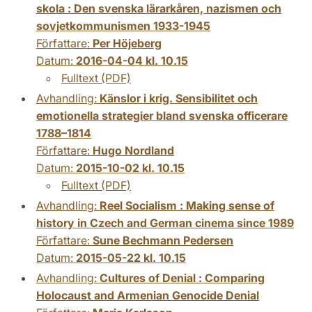
skola : Den svenska lärarkåren, nazismen och
sovjetkommunismen 1933-1945
Författare:
Per Höjeberg
Datum:
2016-04-04 kl. 10.15
Fulltext (PDF)
Avhandling:
Känslor i krig. Sensibilitet och
emotionella strategier bland svenska officerare
1788–1814
Författare:
Hugo Nordland
Datum:
2015-10-02 kl. 10.15
Fulltext (PDF)
Avhandling:
Reel Socialism : Making sense of
history in Czech and German cinema since 1989
Författare:
Sune Bechmann Pedersen
Datum:
2015-05-22 kl. 10.15
Avhandling:
Cultures of Denial : Comparing
Holocaust and Armenian Genocide Denial