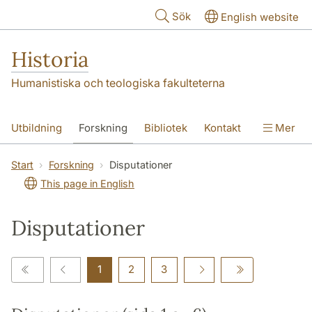
Hoppa till huvudinnehåll
Sök
English website
Historia
Humanistiska och teologiska fakulteterna
Utbildning
Forskning
Bibliotek
Kontakt
Mer
Om oss
Start
Forskning
Disputationer
This page in English
Disputationer
1
2
3