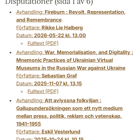
Disputationer (sida 1 av 6)
Avhandling:
Fireburn : Revolt, Representation,
and Remembrance
Författare:
Rikke Lie Halberg
Datum:
2026-05-22 kl. 13.00
Fulltext (PDF)
Avhandling:
War, Memorialisation, and Digitality :
Mnemonic Practices of Ukrainian Virtual
Museums in the Russian War against Ukraine
Författare:
Sebastian Graf
Datum:
2025-11-07 kl. 13.15
Fulltext (PDF)
Avhandling:
Att avlyssna folkviljan :
Gallupundersökningen som ett nytt medium
mellan press, politik, reklam och vetenskap,
1941–1955
Författare:
Eskil Vesterlund
Datum:
2025-10-24 kl. 10.15