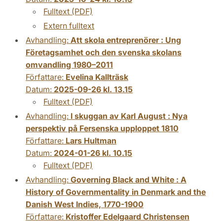
Fulltext (PDF)
Extern fulltext
Avhandling:
Att skola entreprenörer : Ung
Företagsamhet och den svenska skolans
omvandling 1980–2011
Författare:
Evelina Kallträsk
Datum:
2025-09-26 kl. 13.15
Fulltext (PDF)
Avhandling:
I skuggan av Karl August : Nya
perspektiv på Fersenska upploppet 1810
Författare:
Lars Hultman
Datum:
2024-01-26 kl. 10.15
Fulltext (PDF)
Avhandling:
Governing Black and White : A
History of Governmentality in Denmark and the
Danish West Indies, 1770-1900
Författare:
Kristoffer Edelgaard Christensen