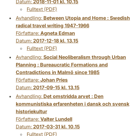
Datum:
2018-11-01 kl. 10.15
Fulltext (PDF)
Avhandling:
Between Utopia and Home : Swedish
radical travel writing 1947-1966
Författare:
Agneta Edman
Datum:
2017-12-18 kl. 13.15
Fulltext (PDF)
Avhandling:
Social Neoliberalism through Urban
Planning : Bureaucratic Formations and
Contradictions in Malmö since 1985
Författare:
Johan Pries
Datum:
2017-09-15 kl. 13.15
Avhandling:
Det omstridda arvet : Den
kommunistiska erfarenheten i dansk och svensk
historiekultur
Författare:
Valter Lundell
Datum:
2017-03-31 kl. 10.15
Fulltext (PDF)