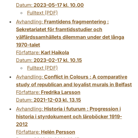
Datum:
2023-05-17 kl. 10.00
Fulltext (PDF)
Avhandling:
Framtidens fragmentering :
Sekretariatet för framtidsstudier och
välfärdssamhällets dilemman under det långa
1970-talet
Författare:
Karl Haikola
Datum:
2023-02-17 kl. 10.15
Fulltext (PDF)
Avhandling:
Conflict in Colours : A comparative
study of republican and loyalist murals in Belfast
Författare:
Fredrika Larsson
Datum:
2021-12-03 kl. 13.15
Avhandling:
Historia i futurum : Progression i
historia i styrdokument och läroböcker 1919-
2012
Författare:
Helén Persson