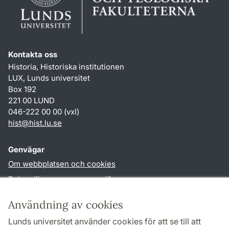
Kontakta oss
Historia, Historiska institutionen
LUX, Lunds universitet
Box 192
221 00 LUND
046-222 00 00 (vxl)
hist
@
hist.lu
.
se
Genvägar
Om webbplatsen och cookies
Behandling av personuppgifter
Tillgänglighetsredogörelse
Användning av cookies
TYPO3-login
Lunds universitet använder cookies för att se till att