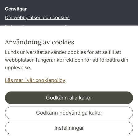
Genvägar
Om webbplatsen och cookies
Behandling av personuppgifter
Tillgänglighetsredogörelse
Användning av cookies
TYPO3-login
Lunds universitet använder cookies för att se till att
webbplatsen fungerar korrekt och för att förbättra din
Följ oss i sociala medier
upplevelse.
Facebook
Historiska
institutionens
Läs mer i vår cookiepolicy
Twitter
Godkänn alla kakor
Samarbeten och nätverk
Godkänn nödvändiga kakor
Inställningar