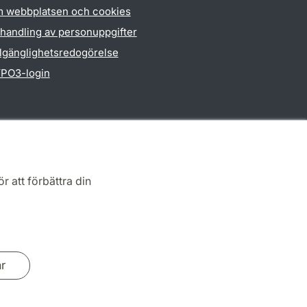
 webbplatsen och cookies
handling av personuppgifter
llgänglighetsredogörelse
PO3-login
r att förbättra din
ar