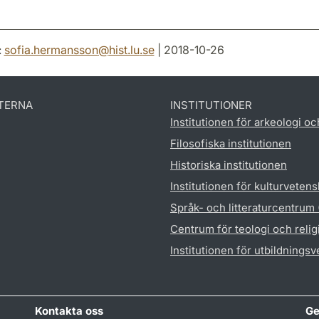
:
sofia.hermansson
@
hist.lu
.
se
| 2018-10-26
TERNA
INSTITUTIONER
Institutionen för arkeologi oc
Filosofiska institutionen
Historiska institutionen
Institutionen för kulturveten
Språk- och litteraturcentrum
Centrum för teologi och reli
Institutionen för utbildnings
Kontakta oss
Ge