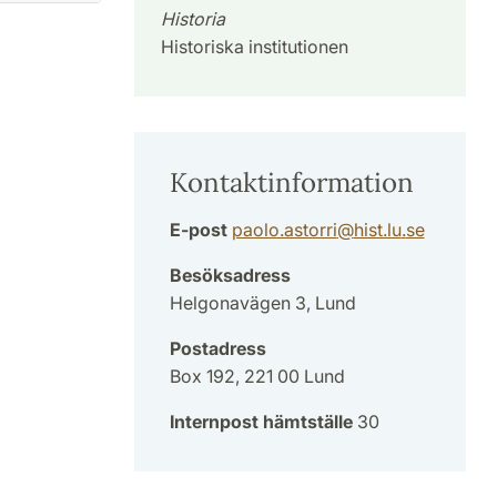
Historia
Historiska institutionen
Kontaktinformation
E-post
paolo.astorri
@
hist.lu
.
se
Besöksadress
Helgonavägen 3, Lund
Postadress
Box 192, 221 00 Lund
Internpost hämtställe
30