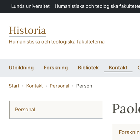
Hoppa till huvudinnehåll
Lunds universitet
Humanistiska och teologiska fakultete
Historia
Humanistiska och teologiska fakulteterna
Utbildning
Forskning
Bibliotek
Kontakt
Start
Kontakt
Personal
Person
Paol
Personal
Forsknin