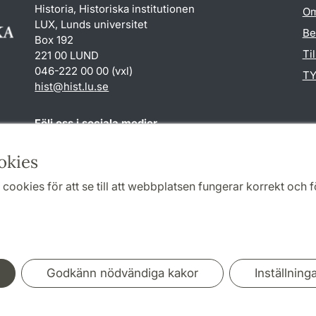
Historia, Historiska institutionen
Om
LUX, Lunds universitet
Be
Box 192
Ti
221 00 LUND
046-222 00 00 (vxl)
TY
hist
@
hist.lu
.
se
Följ oss i sociala medier
Facebook
Historiska
okies
institutionens
Twitter
cookies för att se till att webbplatsen fungerar korrekt och fö
Samarbeten och nätverk
Godkänn nödvändiga kakor
Inställning