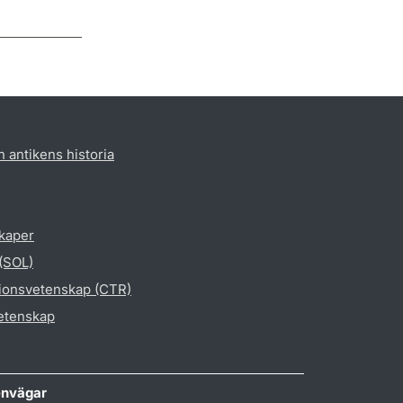
h antikens historia
skaper
 (SOL)
gionsvetenskap (CTR)
vetenskap
nvägar