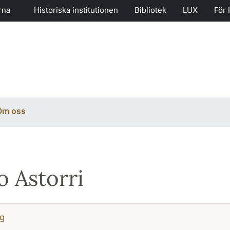
rna
Historiska institutionen
Bibliotek
LUX
För 
Om oss
o Astorri
g