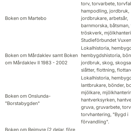
torv, torvarbete, torvfa
hampodling, jordbruk,
Boken om Martebo
jordbrukare, arbetsår,
barnmorska, båtsman, 
tröskverk, mjölkhanteri
Studieförbundet Vuxen
Lokalhistoria, hembyg
Boken om Mårdaklev samt Boken
hembygdshistoria, bön
om Mårdaklev II 1983 - 2002
jordbruk, skog, skogsa
slåtter, flottning, flotta
Lokalhistoria, hembygd
lantbrukare, bönder, b
mjölkare, mjölkhanteri
Boken om Onslunda-
hantverksyrken, hantve
"Borstabygden"
gruva, gruvarbete, torv
torvhantering, "Bygd i
förvandling".
Boken om Rejmyre (2 delar, före