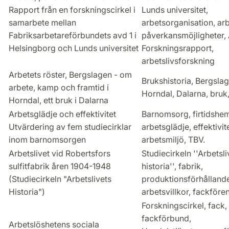
Rapport från en forskningscirkel i
Lunds universitet,
samarbete mellan
arbetsorganisation, arb
Fabriksarbetareförbundets avd 1 i
påverkansmöjligheter, 
Helsingborg och Lunds universitet
Forskningsrapport,
arbetslivsforskning
Arbetets röster, Bergslagen - om
Brukshistoria, Bergslag
arbete, kamp och framtid i
Horndal, Dalarna, bruk
Horndal, ett bruk i Dalarna
Arbetsglädje och effektivitet
Barnomsorg, firtidshe
Utvärdering av fem studiecirklar
arbetsglädje, effektivite
inom barnomsorgen
arbetsmiljö, TBV.
Arbetslivet vid Robertsfors
Studiecirkeln ''Arbetsli
sulfitfabrik åren 1904-1948
historia'', fabrik,
(Studiecirkeln "Arbetslivets
produktionsförhålland
Historia")
arbetsvillkor, fackföre
Forskningscirkel, fack,
fackförbund,
Arbetslöshetens sociala