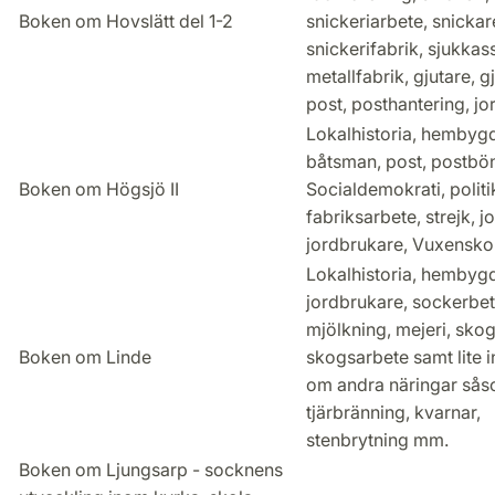
Boken om Hovslätt del 1-2
snickeriarbete, snickar
snickerifabrik, sjukkas
metallfabrik, gjutare, g
post, posthantering, jo
Lokalhistoria, hembygd
båtsman, post, postbön
Boken om Högsjö II
Socialdemokrati, politi
fabriksarbete, strejk, j
jordbrukare, Vuxensko
Lokalhistoria, hembygd
jordbrukare, sockerbet
mjölkning, mejeri, skog
Boken om Linde
skogsarbete samt lite 
om andra näringar så
tjärbränning, kvarnar,
stenbrytning mm.
Boken om Ljungsarp - socknens