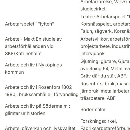
Arbetarrörelse, Varvsind
studiecirkel.
Teater: Arbetarspelet "F
Arbetarspelet "Flytten"
Korsnässpelet, arbetars
Falun, sågverk, Korsnä
Arbete - Makt En studie av
Arbetsvillkor, arbetsfö
arbetsförhållanden vid
projektarbete, industrih
SKF/Katrineholm
intervjubok
Gjutning, gjutare, Gjut
Arbete och liv i Nyköpings
avdelning 64, Metallav
kommun
Gräv där du står, ABF.
Rosenfors, bruk, masu
Arbete och liv i Rosenfors 1802-
järnbruk, metallarbetare
1980 : brukssamhälle i förvandling
träarbetare, ABF
Arbete och liv på Södermalm :
Södermalm
glimtar ur historien
Forskningscirkel,
Arbete, påverkan och livskvalitet
Fabriksarbetareförbund