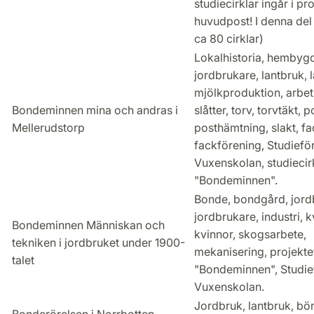
studiecirklar ingår i pr
huvudpost! I denna del
ca 80 cirklar)
Lokalhistoria, hembygd
jordbrukare, lantbruk, 
mjölkproduktion, arbe
Bondeminnen mina och andras i
slåtter, torv, torvtäkt, p
Mellerudstorp
posthämtning, slakt, fa
fackförening, Studiefö
Vuxenskolan, studiecir
"Bondeminnen".
Bonde, bondgård, jord
jordbrukare, industri, 
Bondeminnen Människan och
kvinnor, skogsarbete,
tekniken i jordbruket under 1900-
mekanisering, projekte
talet
"Bondeminnen", Studie
Vuxenskolan.
Jordbruk, lantbruk, bö