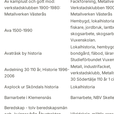
Av kamplust och gott mod:
Fackförening, Metallve
verkstadsklubben 1900-1980:
Verkstadsklubben 190
Metallverken Västerås
Metallverken Västerås
Hembygd, lokalhistoria,
fiskare, jordbruk, lantb
Ava 1500-1990
skogsarbete, skogsarb
Vuxenskolan.
Lokalhistoria, hembyg
Avaträsk by historia
bondgård, fäbod, lärar
Studieförbundet Vuxen
Metall, industrifacket,
Avdelning 30 110 år, Historie 1996-
verkstadsklubb, Metall
2006
30 Södertälje 110 år 1 ci
Axplock ur Sköndals historia
Lokalhistoria
Barnarbete i Klemensnäs
Barnarbete, NBV Skell
Beredskap - tolv beredskapsmän