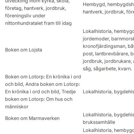
utveckling inom kyrka, skola,
Hembygd, hembygdshi
företag, hantverk, jordbruk,
hantverk, jordbruk, för
föreningsliv under
nittonhundratalet fram till idag
Lokalhistoria, hembyg
jordemoder, barnmors
kronofjärdingsman, bå
Boken om Lojsta
post, lantbrevbärare, 
jordbruk, jordbrukare, 
såg, sågarbete, kvarn.
Boken om Lotorp: En krönika i ord
och bild, Andra boken om Lotorp:
En krönika i ord och bild, Tredje
Lokalhistoria, bygdehis
boken om Lotorp: Om hus och
människor
Lokalhistoria, bygdehis
Boken om Marmaverken
brukssamhälle
Lokalhistoria, hembygd,