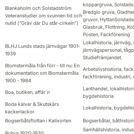
koppargruva, Solstads
Blankaholm och Solstadström
Bredglo gruva, Gladh
Veteranstudier om svunnen tid och
gruvor, HyttanSolstad
nutid ("Gräv där Du står-cirkeln")
Glasbruk, Flottning, Ko
Posten, Fackförening
Lokalhistoria, järnväg,
BLHJ Lunds stads järnvägar 1901-
järnvägspersonal, tågp
1939
Studiefrämjandet.
Blomstermåla från förr - till nu: En
Arbetslivshistoria, fack
dokumentation om Blomstermåla
fackförening, industri,
1900 - 1984
Lanthandel, lokalhistori
Boa, butiken, affär´n
bygdehistoria
Boda kalvar & Skutskärs
Lokalhistoria, bygdehis
kackerlackor
Bogserbåtsflottan i Kalixorten
Bogserbåtar, båthistori
Samhällshistoria, indust
Bohus 1920-1930