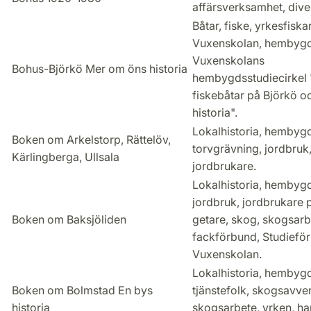
affärsverksamhet, div
Båtar, fiske, yrkesfiska
Vuxenskolan, hembygd
Vuxenskolans
Bohus-Björkö Mer om öns historia
hembygdsstudiecirkel 
fiskebåtar på Björkö o
historia".
Lokalhistoria, hembygd
Boken om Arkelstorp, Rättelöv,
torvgrävning, jordbruk
Kärlingberga, Ullsala
jordbrukare.
Lokalhistoria, hembygd
jordbruk, jordbrukare po
Boken om Baksjöliden
getare, skog, skogsarb
fackförbund, Studiefö
Vuxenskolan.
Lokalhistoria, hembygd
Boken om Bolmstad En bys
tjänstefolk, skogsavve
historia
skogsarbete, yrken, ha