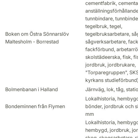
cementfabrik, cementa
anställningsförhålland
tunnbindare, tunnbinder
tegelbruk, tegel,
Boken om Östra Sönnarslöv
tegelbruksarbetare, så
Maltesholm - Borrestad
sågverksarbetare, fack
fackförbund, arbetarrö
skolstädeerska, fisk, fi
jordbruk, jordbrukare,
"Torparegruppen", SK
kyrkans studieförbund)
Bolmenbanan i Halland
Järnväg, lok, tåg, statio
Lokalhistoria, hembygd
Bondeminnen från Flymen
bönder, jordbruk och 
mm
Lokalhistoria, hembygd
hembygd, jordbruk, jo
skog, skogsarbetare, sl