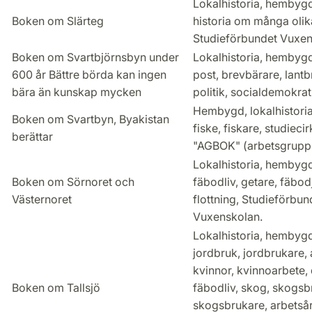
Lokalhistoria, hembygd,
Boken om Slärteg
historia om många olik
Studieförbundet Vuxen
Boken om Svartbjörnsbyn under
Lokalhistoria, hembygd
600 år Bättre börda kan ingen
post, brevbärare, lant
bära än kunskap mycken
politik, socialdemokrati
Hembygd, lokalhistoria
Boken om Svartbyn, Byakistan
fiske, fiskare, studiecir
berättar
"AGBOK" (arbetsgrupp
Lokalhistoria, hembygd
Boken om Sörnoret och
fäbodliv, getare, fäbod
Västernoret
flottning, Studieförbun
Vuxenskolan.
Lokalhistoria, hembygd,
jordbruk, jordbrukare, 
kvinnor, kvinnoarbete,
Boken om Tallsjö
fäbodliv, skog, skogsb
skogsbrukare, arbetsår,