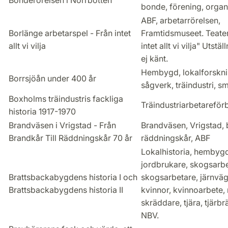
Bonderörelsen i Norrbotten
bonde, förening, organ
ABF, arbetarrörelsen,
Borlänge arbetarspel - Från intet
Framtidsmuseet. Teater
allt vi vilja
intet allt vi vilja" Utst
ej känt.
Hembygd, lokalforskni
Borrsjöån under 400 år
sågverk, träindustri, 
Boxholms träindustris fackliga
Träindustriarbetareför
historia 1917-1970
Brandväsen i Vrigstad - Från
Brandväsen, Vrigstad, 
Brandkår Till Räddningskår 70 år
räddningskår, ABF
Lokalhistoria, hembygd
jordbrukare, skogsarbe
Brattsbackabygdens historia I och
skogsarbetare, järnväg,
Brattsbackabygdens historia II
kvinnor, kvinnoarbete,
skräddare, tjära, tjärbr
NBV.