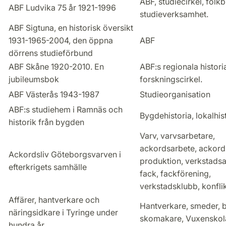
ABF, studiecirkel, folkb
ABF Ludvika 75 år 1921-1996
studieverksamhet.
ABF Sigtuna, en historisk översikt
1931-1965-2004, den öppna
ABF
dörrens studieförbund
ABF Skåne 1920-2010. En
ABF:s regionala historia
jubileumsbok
forskningscirkel.
ABF Västerås 1943-1987
Studieorganisation
ABF:s studiehem i Ramnäs och
Bygdehistoria, lokalhis
historik från bygden
Varv, varvsarbetare,
ackordsarbete, ackord
Ackordsliv Göteborgsvarven i
produktion, verkstadsa
efterkrigets samhälle
fack, fackförening,
verkstadsklubb, konflik
Affärer, hantverkare och
Hantverkare, smeder, 
näringsidkare i Tyringe under
skomakare, Vuxenskol
hundra år