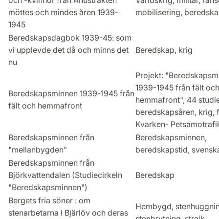
och -kvinnor från Åhustrakten
Världskrig, militär, ran
möttes och mindes åren 1939-
mobilisering, beredsk
1945
Beredskapsdagbok 1939-45: som
vi upplevde det då och minns det
Beredskap, krig
nu
Projekt: "Beredskapsm
1939-1945 från fält oc
Beredskapsminnen 1939-1945 från
hemmafront", 44 studie
fält och hemmafront
beredskapsåren, krig, f
Kvarken- Petsamotrafi
Beredskapsminnen från
Beredskapsminnen,
"mellanbygden"
beredskapstid, svenska
Beredskapsminnen från
Björkvattendalen (Studiecirkeln
Beredskap
"Beredskapsminnen")
Bergets fria söner : om
Hembygd, stenhuggnin
stenarbetarna i Bjärlöv och deras
stenbrytning, strejk.