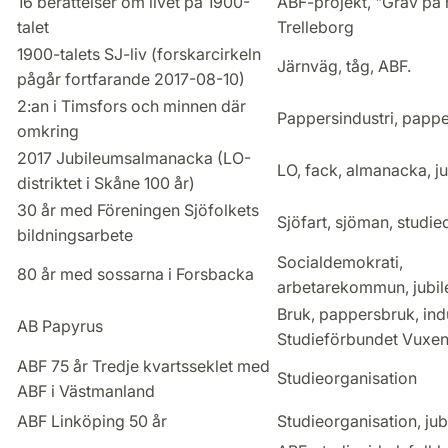
16 berättelser om livet på 1900-
ABF-projekt, "Gräv på 
talet
Trelleborg
1900-talets SJ-liv (forskarcirkeln
Järnväg, tåg, ABF.
pågår fortfarande 2017-08-10)
2:an i Timsfors och minnen där
Pappersindustri, papp
omkring
2017 Jubileumsalmanacka (LO-
LO, fack, almanacka, j
distriktet i Skåne 100 år)
30 år med Föreningen Sjöfolkets
Sjöfart, sjöman, studiec
bildningsarbete
Socialdemokrati,
80 år med sossarna i Forsbacka
arbetarekommun, jubil
Bruk, pappersbruk, indu
AB Papyrus
Studieförbundet Vuxen
ABF 75 år Tredje kvartsseklet med
Studieorganisation
ABF i Västmanland
ABF Linköping 50 år
Studieorganisation, ju