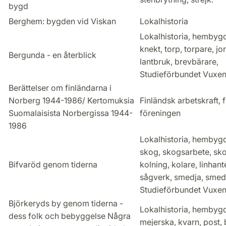
bygd
Berghem: bygden vid Viskan
Lokalhistoria
Lokalhistoria, hembygd
knekt, torp, torpare, jo
Bergunda - en återblick
lantbruk, brevbärare,
Studieförbundet Vuxen
Berättelser om finländarna i
Norberg 1944-1986/ Kertomuksia
Finländsk arbetskraft, 
Suomalaisista Norbergissa 1944-
föreningen
1986
Lokalhistoria, hembygd
skog, skogsarbete, sk
Bifvaröd genom tiderna
kolning, kolare, linhant
sågverk, smedja, smed
Studieförbundet Vuxen
Björkeryds by genom tiderna -
Lokalhistoria, hembygd
dess folk och bebyggelse Några
mejerska, kvarn, post,