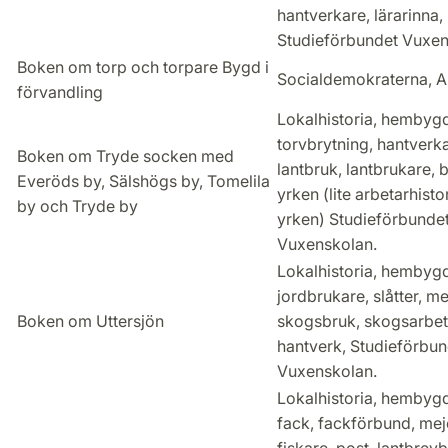
hantverkare, lärarinna,
Studieförbundet Vuxen
Boken om torp och torpare Bygd i
Socialdemokraterna, A
förvandling
Lokalhistoria, hembygd
torvbrytning, hantverka
Boken om Tryde socken med
lantbruk, lantbrukare,
Everöds by, Sälshögs by, Tomelila
yrken (lite arbetarhisto
by och Tryde by
yrken) Studieförbunde
Vuxenskolan.
Lokalhistoria, hembygd
jordbrukare, slåtter, me
Boken om Uttersjön
skogsbruk, skogsarbet
hantverk, Studieförbun
Vuxenskolan.
Lokalhistoria, hembyg
fack, fackförbund, meje