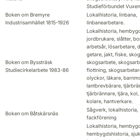
Studieförbundet Vuxen
Boken om Bremyre
Lokalhistoria, linbana,
Industrisamhället 1815-1926
linbanearbetare.
Lokalhistoria, hembygd
jordbrukare, slåtter, b
arbetsår, lösarbetare, 
getare, jakt, fiske, skog
Boken om Byssträsk
skogsarbete, skogsarb
Studiecirkelarbete 1983-86
flottning, skogsarbetar
olyckor, läkare, barnm
lantbrevbärare, tjärbrä
tjärbrännare, tjära, kol,
kolare, hantverkare.
Sågverk, lokalhistoria,
Boken om Båtskärsnäs
fackförening
Lokalhistoria, hembyg
hembygdshistoria, sju