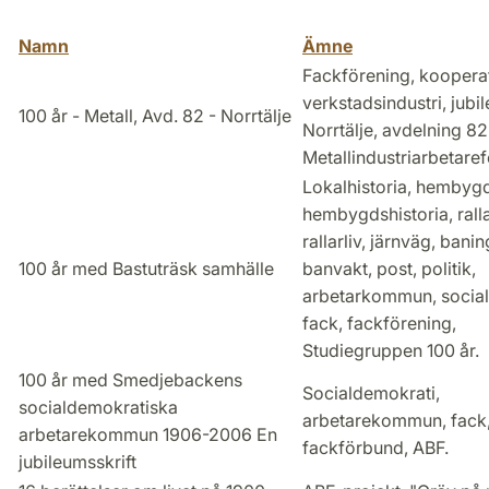
Namn
Ämne
Fackförening, kooperat
verkstadsindustri, jubi
100 år - Metall, Avd. 82 - Norrtälje
Norrtälje, avdelning 82
Metallindustriarbetare
Lokalhistoria, hembyg
hembygdshistoria, ralla
rallarliv, järnväg, banin
100 år med Bastuträsk samhälle
banvakt, post, politik,
arbetarkommun, social
fack, fackförening,
Studiegruppen 100 år.
100 år med Smedjebackens
Socialdemokrati,
socialdemokratiska
arbetarekommun, fack
arbetarekommun 1906-2006 En
fackförbund, ABF.
jubileumsskrift