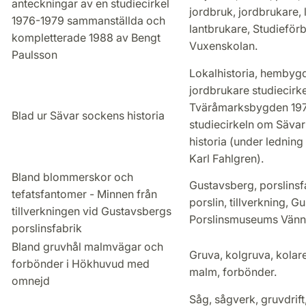
anteckningar av en studiecirkel
jordbruk, jordbrukare, 
1976-1979 sammanställda och
lantbrukare, Studieför
kompletterade 1988 av Bengt
Vuxenskolan.
Paulsson
Lokalhistoria, hembygd
jordbrukare studiecirke
Tväråmarksbygden 197
Blad ur Sävar sockens historia
studiecirkeln om Säva
historia (under ledning
Karl Fahlgren).
Bland blommerskor och
Gustavsberg, porslinsf
tefatsfantomer - Minnen från
porslin, tillverkning, 
tillverkningen vid Gustavsbergs
Porslinsmuseums Vänn
porslinsfabrik
Bland gruvhål malmvägar och
Gruva, kolgruva, kolare
forbönder i Hökhuvud med
malm, forbönder.
omnejd
Såg, sågverk, gruvdrift