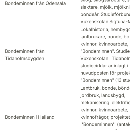
Bondeminnen från Odensala
slaktare, mjölk, mjölkn
bondeår, Studieförbun
Vuxenskolan Sigtuna-M
Lokalhistoria, hembygd
lantbrukare, bonde, b
kvinnor, kvinnoarbete, 
Bondeminnen från
"Bondeminnen". Studie
Tidaholmsbygden
Vuxenskolan i Tidaholm
studiecirklar är inlagt i
huvudposten för proje
"Bondeminnen" (13 stud
Lantbruk, bonde, bönd
jordbruk, landsbygd,
mekanisering, elektrifie
kvinnor, kvinnoarbete,
Bondeminnen i Halland
kvinnofrågor, projektet
''Bondeminnen'' (antal