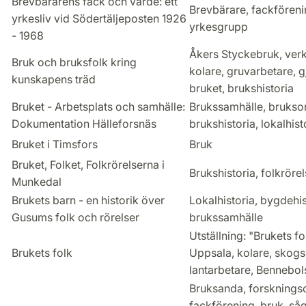
Brevbärarens fack och värde: ett
Brevbärare, fackförenin
yrkesliv vid Södertäljeposten 1926
yrkesgrupp
- 1968
Åkers Styckebruk, verk
Bruk och bruksfolk kring
kolare, gruvarbetare, g
kunskapens träd
bruket, brukshistoria
Bruket - Arbetsplats och samhälle:
Brukssamhälle, bruksor
Dokumentation Hälleforsnäs
brukshistoria, lokalhist
Bruket i Timsfors
Bruk
Bruket, Folket, Folkrörelserna i
Brukshistoria, folkröre
Munkedal
Brukets barn - en historik över
Lokalhistoria, bygdehis
Gusums folk och rörelser
brukssamhälle
Utställning: "Brukets fo
Brukets folk
Uppsala, kolare, skog
lantarbetare, Bennebol
Bruksanda, forskningsci
fackförening, bruk, såg