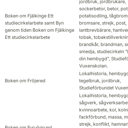
jordbruk, jordbrukare,
sockerbetor, betor, pot
Boken om Fjälkinge Ett
potatisodling, tågbrom
studiecirkelarbete samt Byn
bromsare, strejk, post,
genom tiden Boken om Fjälkinge
lantbrevbärare, hantve
Ett studiecirkelarbete
tobak, tobakstillverkni
brandkår, brandman, 
smedja, studiecirkeln 
din hembygd", Studief
Vuxenskolan.
Lokalhistoria, hembygd
Boken om Fröjered
tegelbruk, jordbruk,
Studieförbundet Vuxen
Lokalhistoria, hembygd
sågverk, sågverksarbe
kvinnoarbete, kol, koln
fackförbund, massa, m
strejk, konflikt, hamnar
Boken om Furuögrund