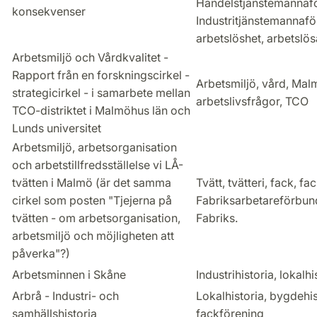
Handelstjänstemannaf
konsekvenser
Industritjänstemannafö
arbetslöshet, arbetslös
Arbetsmiljö och Vårdkvalitet -
Rapport från en forskningscirkel -
Arbetsmiljö, vård, Mal
strategicirkel - i samarbete mellan
arbetslivsfrågor, TCO
TCO-distriktet i Malmöhus län och
Lunds universitet
Arbetsmiljö, arbetsorganisation
och arbetstillfredsställelse vi LÅ-
tvätten i Malmö (är det samma
Tvätt, tvätteri, fack, f
cirkel som posten "Tjejerna på
Fabriksarbetareförbun
tvätten - om arbetsorganisation,
Fabriks.
arbetsmiljö och möjligheten att
påverka"?)
Arbetsminnen i Skåne
Industrihistoria, lokalhi
Arbrå - Industri- och
Lokalhistoria, bygdehis
samhällshistoria
fackförening