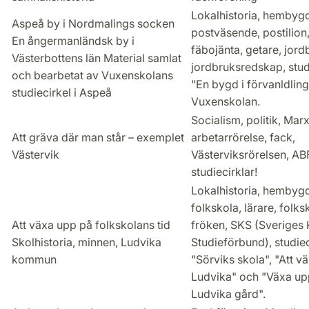
Lokalhistoria, hembygd
Aspeå by i Nordmalings socken
postväsende, postilion
En ångermanländsk by i
fäbojänta, getare, jord
Västerbottens län Material samlat
jordbruksredskap, stud
och bearbetat av Vuxenskolans
"En bygd i förvanldling
studiecirkel i Aspeå
Vuxenskolan.
Socialism, politik, Marx
Att gräva där man står – exemplet
arbetarrörelse, fack,
Västervik
Västerviksrörelsen, ABF
studiecirklar!
Lokalhistoria, hembyg
folkskola, lärare, folks
Att växa upp på folkskolans tid
fröken, SKS (Sveriges 
Skolhistoria, minnen, Ludvika
Studieförbund), studie
kommun
"Sörviks skola", "Att v
Ludvika" och "Växa up
Ludvika gård".