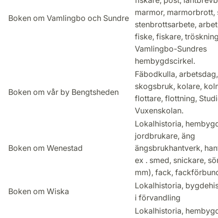
fiskare, post, lantbrev
marmor, marmorbrott, s
Boken om Vamlingbo och Sundre
stenbrottsarbete, arbet
fiske, fiskare, trösknin
Vamlingbo-Sundres
hembygdscirkel.
Fäbodkulla, arbetsdag,
skogsbruk, kolare, kol
Boken om vår by Bengtsheden
flottare, flottning, Stu
Vuxenskolan.
Lokalhistoria, hembygd
jordbrukare, äng
Boken om Wenestad
ängsbrukhantverk, hant
ex . smed, snickare, 
mm), fack, fackförbun
Lokalhistoria, bygdehi
Boken om Wiska
i förvandling
Lokalhistoria, hembyg