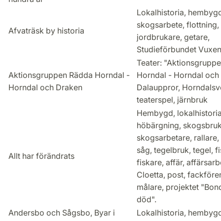
Lokalhistoria, hembygd
skogsarbete, flottning,
Afvaträsk by historia
jordbrukare, getare,
Studieförbundet Vuxen
Teater: "Aktionsgrupp
Aktionsgruppen Rädda Horndal -
Horndal - Horndal och
Horndal och Draken
Dalauppror, Horndalsv
teaterspel, järnbruk
Hembygd, lokalhistoria
höbärgning, skogsbruk
skogsarbetare, rallare,
såg, tegelbruk, tegel, f
Allt har förändrats
fiskare, affär, affärsarb
Cloetta, post, fackföre
målare, projektet "Bon
död".
Andersbo och Sågsbo, Byar i
Lokalhistoria, hembygd