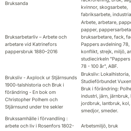
Bruksanda
kvinnor, skogsarbete,
fabriksarbete, industri
Arbete, arbetare, papp
papper, pappersarbetar
Bruksarbetarliv – Arbete och
bruksarbetare, fack, f
arbetare vid Katrinefors
Pappers avdelning 78, i
pappersbruk 1880–2016
konflikt, strejk, miljö, 
studiecirkeln "Pappers
78 - 100 år", ABF.
Bruksliv: Lokalhistori
Bruksliv - Axplock ur Stjärnsunds
Studieförbundet Vuxen
1900-talshistoria och Bruk i
Bruk i förändring: Polh
förändring - En bok om
industri, järn, järnbruk,
Christopher Polhem och
jordbruk, lantbruk, kol,
Stjärnsund under tre sekler
smedjor, smeder.
Brukssamhälle i förvandling :
arbete och liv i Rosenfors 1802-
Arbetsmiljö, bruk