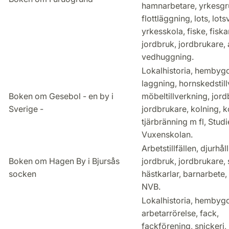
hamnarbetare, yrkesgr
flottläggning, lots, lot
yrkesskola, fiske, fiska
jordbruk, jordbrukare, 
vedhuggning.
Lokalhistoria, hembygd
laggning, hornskedstill
Boken om Gesebol - en by i
möbeltillverkning, jord
Sverige -
jordbrukare, kolning, ko
tjärbränning m fl, Stud
Vuxenskolan.
Arbetstillfällen, djurhål
Boken om Hagen By i Bjursås
jordbruk, jordbrukare, s
socken
hästkarlar, barnarbete,
NVB.
Lokalhistoria, hembyg
arbetarrörelse, fack,
fackförening, snickeri,