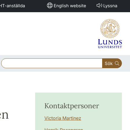
HT-anställda
English website
Lyssna
Sök
Kontaktpersoner
en
Victoria Martinez
Henrik Rosengren