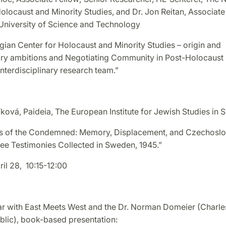
olocaust and Minority Studies, and Dr. Jon Reitan, Associate
niversity of Science and Technology
ian Center for Holocaust and Minority Studies – origin and
y ambitions and Negotiating Community in Post-Holocaust
interdisciplinary research team.”
íková, Paideia, The European Institute for Jewish Studies in
s of the Condemned: Memory, Displacement, and Czechosl
gee Testimonies Collected in Sweden, 1945.”
il 28, 10:15-12:00
ar with East Meets West and the Dr. Norman Domeier (Charles
lic), book-based presentation: