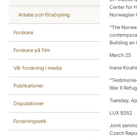
Center for H
Arbete och försörjning
Norwegian U
“The Norweg
Forskare
contemporar
Building an 
Forskare på film
March 25
Ivana Koutn
Vår forskning i media
“Testimonie
Publikationer
War II Refu
Tuesday, Apr
Disputationer
LUX B352
Forskningsetik
Joint semin
Czech Repub