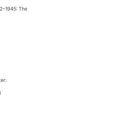
42–1945: The
ter:
i