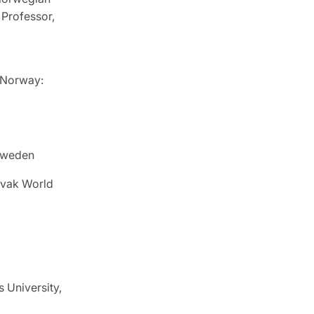
 Professor,
 Norway:
 Sweden
ovak World
 University,