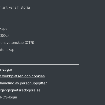
h antikens historia
skaper
 (SOL)
gionsvetenskap (CTR)
vetenskap
nvägar
 webbplatsen och cookies
handling av personuppgifter
llgänglighetsredogörelse
PO3-login