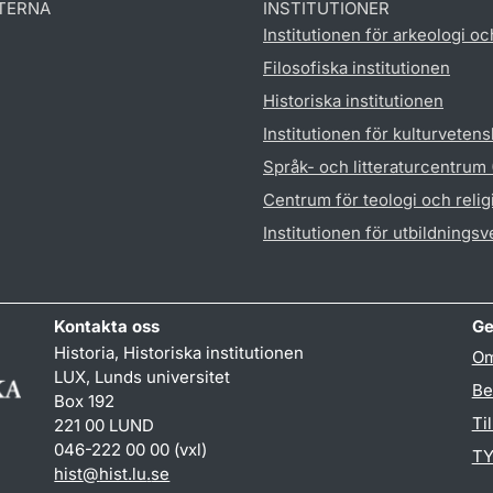
TERNA
INSTITUTIONER
Institutionen för arkeologi oc
Filosofiska institutionen
Historiska institutionen
Institutionen för kulturveten
Språk- och litteraturcentrum
Centrum för teologi och reli
Institutionen för utbildnings
Kontakta oss
Ge
Historia, Historiska institutionen
Om
LUX, Lunds universitet
Be
Box 192
Ti
221 00 LUND
046-222 00 00 (vxl)
TY
hist
@
hist.lu
.
se