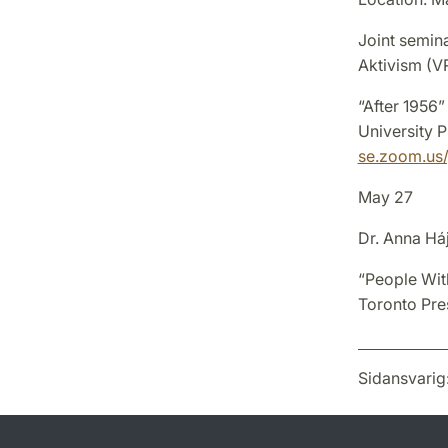
Joint semina
Aktivism (V
“After 1956”
University P
se.zoom.us
May 27
Dr. Anna Há
“People With
Toronto Pre
Sidansvarig