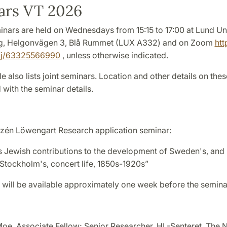
ars VT 2026
ars are held on Wednesdays from 15:15 to 17:00 at Lund Uni
ng, Helgonvägen 3, Blå Rummet (LUX A332) and on Zoom
htt
/j/63325566990
, unless otherwise indicated.
e also lists joint seminars. Location and other details on the
 with the seminar details.
itzén Löwengart Research application seminar:
s Jewish contributions to the development of Sweden's, and
 Stockholm's, concert life, 1850s-1920s”
will be available approximately one week before the semina
Moe, Associate Fellow; Senior Researcher, HL-Senteret, The