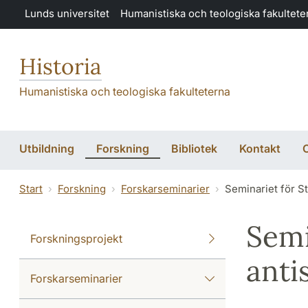
Hoppa till huvudinnehåll
Lunds universitet
Humanistiska och teologiska fakultete
Historia
Humanistiska och teologiska fakulteterna
Utbildning
Forskning
Bibliotek
Kontakt
Start
Forskning
Forskarseminarier
Seminariet för S
Semi
Forskningsprojekt
anti
Forskarseminarier