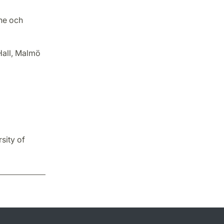
nne och
Hall, Malmö
sity of