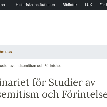
rna
Historiska institutionen
Bibliotek
LUX
För 
Om oss
tudier av antisemitism och Förintelsen
nariet för Studier av
semitism och Förintels