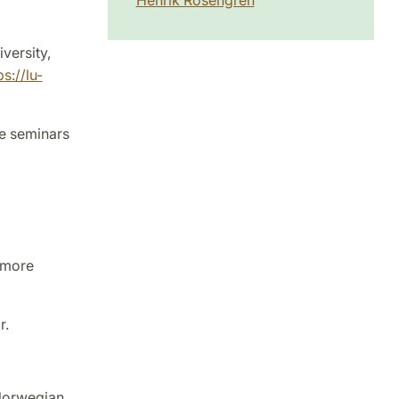
versity,
ps://lu-
se seminars
 more
r.
 Norwegian