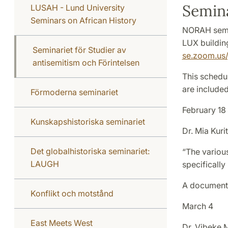
Semin
LUSAH - Lund University
Seminars on African History
NORAH semin
LUX buildi
Seminariet för Studier av
se.zoom.us
antisemitism och Förintelsen
This schedul
are included
Förmoderna seminariet
February 18
Kunskapshistoriska seminariet
Dr. Mia Kur
Det globalhistoriska seminariet:
“The variou
LAUGH
specifically
A document 
Konflikt och motstånd
March 4
East Meets West
Dr. Vibeke 