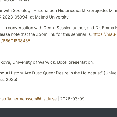
r with Sociologi, Historia och Historiedidaktik/projektet Mi
R 2023-05994) at Malmö University.
 – In conversation with Georg Sessler, author, and Dr. Emma 
lease note that the Zoom link for this seminar is:
https://mau-
/j/68601838455
jková, University of Warwick. Book presentation:
out History Are Dust: Queer Desire in the Holocaust” (Univer
ss, 2025)
:
sofia.hermansson
@
hist.lu
.
se
| 2026-03-09