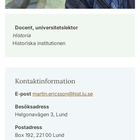
Docent, universitetslektor
Historia
Historiska institutionen
Kontaktinformation
E-post
martin.ericsson
@
hist.lu
.
se
Besöksadress
Helgonavägen 3, Lund
Postadress
Box 192, 221 00 Lund