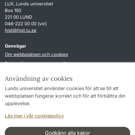
LUX, Lunds universitet
Box 192
221 00 LUND
046-222 00 00 (vxl)
hist
@
hist.lu
.
se
Genvägar
Om webbplatsen och cookies
Behandling av personuppgifter
Tillgänglighetsredogörelse
Användning av cookies
TYPO3-login
Lunds universitet använder cookies för att se till att
webbplatsen fungerar korrekt och för att förbättra din
Följ oss i sociala medier
upplevelse.
Facebook
Historiska
institutionens
Läs mer i vår cookiepolicy
Twitter
Godkänn alla kakor