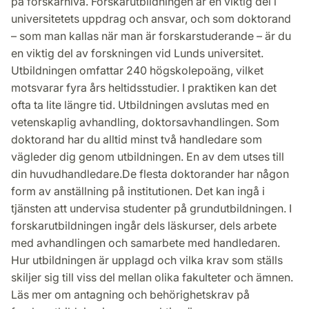
på forskarnivå. Forskarutbildningen är en viktig del i
universitetets uppdrag och ansvar, och som doktorand
– som man kallas när man är forskarstuderande – är du
en viktig del av forskningen vid Lunds universitet.
Utbildningen omfattar 240 högskolepoäng, vilket
motsvarar fyra års heltidsstudier. I praktiken kan det
ofta ta lite längre tid. Utbildningen avslutas med en
vetenskaplig avhandling, doktorsavhandlingen. Som
doktorand har du alltid minst två handledare som
vägleder dig genom utbildningen. En av dem utses till
din huvudhandledare.De flesta doktorander har någon
form av anställning på institutionen. Det kan ingå i
tjänsten att undervisa studenter på grundutbildningen. I
forskarutbildningen ingår dels läskurser, dels arbete
med avhandlingen och samarbete med handledaren.
Hur utbildningen är upplagd och vilka krav som ställs
skiljer sig till viss del mellan olika fakulteter och ämnen.
Läs mer om antagning och behörighetskrav på