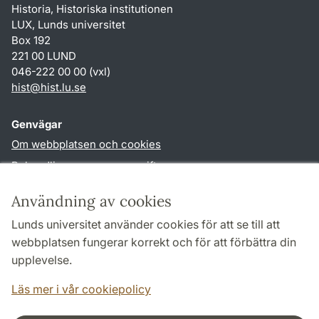
Historia, Historiska institutionen
LUX, Lunds universitet
Box 192
221 00 LUND
046-222 00 00 (vxl)
hist
@
hist.lu
.
se
Genvägar
Om webbplatsen och cookies
Behandling av personuppgifter
Tillgänglighetsredogörelse
Användning av cookies
TYPO3-login
Lunds universitet använder cookies för att se till att
webbplatsen fungerar korrekt och för att förbättra din
Följ oss i sociala medier
upplevelse.
Facebook
Historiska
Läs mer i vår cookiepolicy
institutionens
Twitter