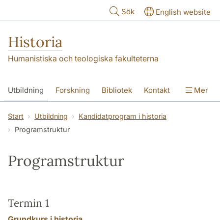
Hoppa till huvudinnehåll
Sök
English website
Historia
Humanistiska och teologiska fakulteterna
Utbildning
Forskning
Bibliotek
Kontakt
Mer
Om oss
Start
Utbildning
Kandidatprogram i historia
Programstruktur
Programstruktur
Termin 1
Grundkurs i historia