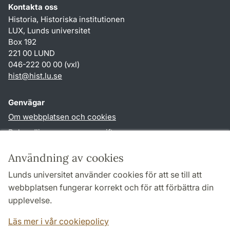
Kontakta oss
Historia, Historiska institutionen
LUX, Lunds universitet
Box 192
221 00 LUND
046-222 00 00 (vxl)
hist
@
hist.lu
.
se
Genvägar
Om webbplatsen och cookies
Behandling av personuppgifter
Tillgänglighetsredogörelse
Användning av cookies
TYPO3-login
Lunds universitet använder cookies för att se till att
webbplatsen fungerar korrekt och för att förbättra din
Följ oss i sociala medier
upplevelse.
Facebook
Historiska
Läs mer i vår cookiepolicy
institutionens