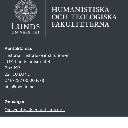
Kontakta oss
Historia, Historiska institutionen
LUX, Lunds universitet
Box 192
221 00 LUND
046-222 00 00 (vxl)
hist
@
hist.lu
.
se
Genvägar
Om webbplatsen och cookies
Behandling av personuppgifter
Tillgänglighetsredogörelse