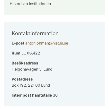
Historiska institutionen
Kontaktinformation
E-post
anton.ohman
@
hist.lu
.
se
Rum
LUX:A422
Besöksadress
Helgonavägen 3, Lund
Postadress
Box 192, 221 00 Lund
Internpost hämtställe
30