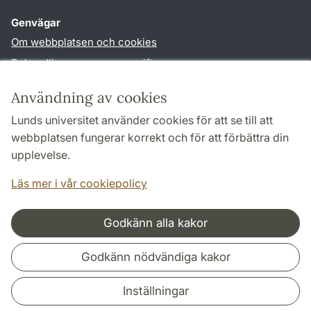
Genvägar
Om webbplatsen och cookies
Behandling av personuppgifter
Tillgänglighetsredogörelse
Användning av cookies
TYPO3-login
Lunds universitet använder cookies för att se till att
webbplatsen fungerar korrekt och för att förbättra din
Följ oss i sociala medier
upplevelse.
Facebook
Historiska
Läs mer i vår cookiepolicy
institutionens
Twitter
Godkänn alla kakor
Samarbeten och nätverk
Godkänn nödvändiga kakor
Inställningar