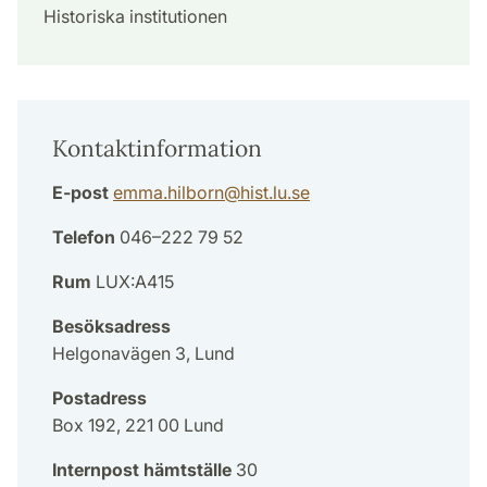
Historiska institutionen
Kontaktinformation
E-post
emma.hilborn
@
hist.lu
.
se
Telefon
046–222 79 52
Rum
LUX:A415
Besöksadress
Helgonavägen 3, Lund
Postadress
Box 192, 221 00 Lund
Internpost hämtställe
30