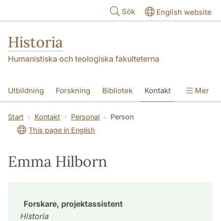
Hoppa till huvudinnehåll
Sök
English website
Historia
Humanistiska och teologiska fakulteterna
Utbildning
Forskning
Bibliotek
Kontakt
Mer
Om oss
Start
Kontakt
Personal
Person
This page in English
Emma Hilborn
Forskare, projektassistent
Historia