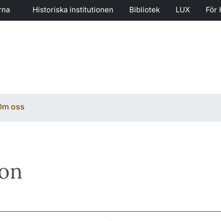
rna
Historiska institutionen
Bibliotek
LUX
För 
Om oss
son