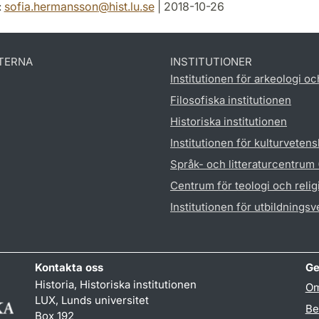
:
sofia.hermansson
@
hist.lu
.
se
| 2018-10-26
TERNA
INSTITUTIONER
Institutionen för arkeologi oc
Filosofiska institutionen
Historiska institutionen
Institutionen för kulturveten
Språk- och litteraturcentrum
Centrum för teologi och reli
Institutionen för utbildnings
Kontakta oss
Ge
Historia, Historiska institutionen
Om
LUX, Lunds universitet
Be
Box 192