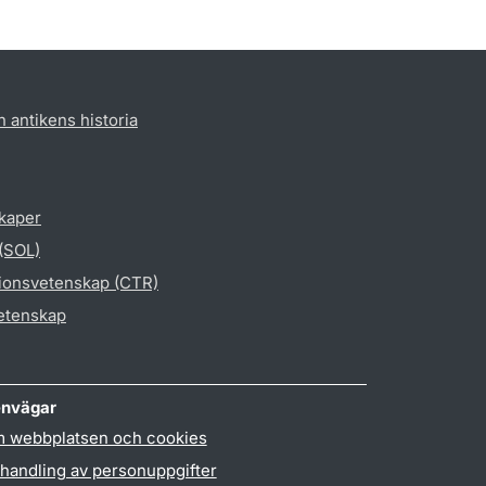
h antikens historia
skaper
 (SOL)
gionsvetenskap (CTR)
vetenskap
nvägar
 webbplatsen och cookies
handling av personuppgifter