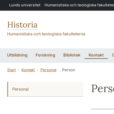
Hoppa till huvudinnehåll
Lunds universitet
Humanistiska och teologiska fakultete
Historia
Humanistiska och teologiska fakulteterna
Utbildning
Forskning
Bibliotek
Kontakt
Start
Kontakt
Personal
Person
Per
Personal