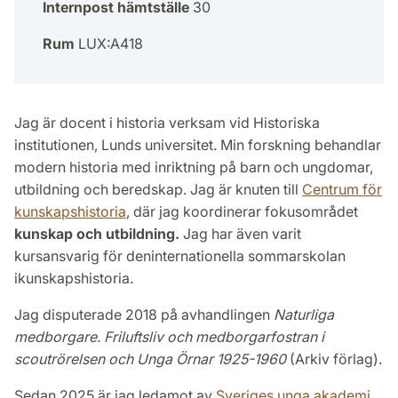
Internpost hämtställe
30
Rum
LUX:A418
Jag är docent i historia verksam vid Historiska
institutionen, Lunds universitet. Min forskning behandlar
modern historia med inriktning på barn och ungdomar,
utbildning och beredskap. Jag är knuten till
Centrum för
kunskapshistoria
, där jag koordinerar fokusområdet
kunskap och utbildning.
Jag har även varit
kursansvarig för deninternationella sommarskolan
ikunskapshistoria.
Jag disputerade 2018 på avhandlingen
Naturliga
medborgare. Friluftsliv och medborgarfostran i
scoutrörelsen och Unga Örnar 1925-1960
(Arkiv förlag).
Sedan 2025 är jag ledamot av
Sveriges unga akademi
.