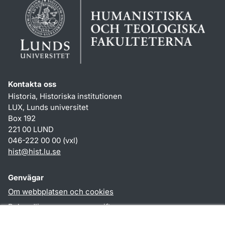
Kontakta oss
Historia, Historiska institutionen
LUX, Lunds universitet
Box 192
221 00 LUND
046-222 00 00 (vxl)
hist
@
hist.lu
.
se
Genvägar
Om webbplatsen och cookies
Behandling av personuppgifter
Tillgänglighetsredogörelse