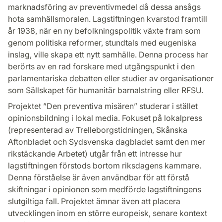
marknadsföring av preventivmedel då dessa ansågs
hota samhällsmoralen. Lagstiftningen kvarstod framtill
år 1938, när en ny befolkningspolitik växte fram som
genom politiska reformer, stundtals med eugeniska
inslag, ville skapa ett nytt samhälle. Denna process har
berörts av en rad forskare med utgångspunkt i den
parlamentariska debatten eller studier av organisationer
som Sällskapet för humanitär barnalstring eller RFSU.
Projektet ”Den preventiva misären” studerar i stället
opinionsbildning i lokal media. Fokuset på lokalpress
(representerad av Trelleborgstidningen, Skånska
Aftonbladet och Sydsvenska dagbladet samt den mer
rikstäckande Arbetet) utgår från ett intresse hur
lagstiftningen förstods bortom riksdagens kammare.
Denna förståelse är även användbar för att förstå
skiftningar i opinionen som medförde lagstiftningens
slutgiltiga fall. Projektet ämnar även att placera
utvecklingen inom en större europeisk, senare kontext