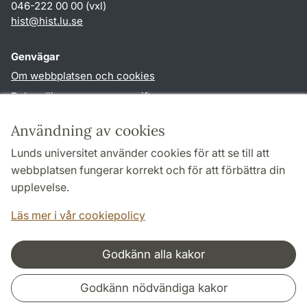
046-222 00 00 (vxl)
hist
@
hist.lu
.
se
Genvägar
Om webbplatsen och cookies
Behandling av personuppgifter
Tillgänglighetsredogörelse
Användning av cookies
TYPO3-login
Lunds universitet använder cookies för att se till att
webbplatsen fungerar korrekt och för att förbättra din
Följ oss i sociala medier
upplevelse.
Facebook
Historiska
institutionens
Läs mer i vår cookiepolicy
Twitter
Godkänn alla kakor
Samarbeten och nätverk
Godkänn nödvändiga kakor