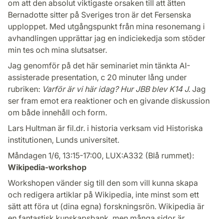
om att den absolut viktigaste orsaken till att ätten
Bernadotte sitter på Sveriges tron är det Fersenska
upploppet. Med utgångspunkt från mina resonemang i
avhandlingen upprättar jag en indiciekedja som stöder
min tes och mina slutsatser.
Jag genomför på det här seminariet min tänkta AI-
assisterade presentation, c 20 minuter lång under
rubriken:
Varför är vi här idag? Hur JBB blev K14 J.
Jag
ser fram emot era reaktioner och en givande diskussion
om både innehåll och form.
Lars Hultman är fil.dr. i historia verksam vid Historiska
institutionen, Lunds universitet.
Måndagen 1/6, 13:15-17:00, LUX:A332 (Blå rummet):
Wikipedia-workshop
Workshopen vänder sig till den som vill kunna skapa
och redigera artiklar på Wikipedia, inte minst som ett
sätt att föra ut (dina egna) forskningsrön. Wikipedia är
en fantastisk kunskapsbank, men många sidor är