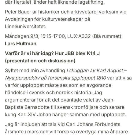
där flertalet länder haft liknande lagstiftning.
Peter Bauer är historiker och arkivvetare, verksam vid
Avdelningen för kulturvetenskaper på
Linnéuniversitetet.
Måndagen 9/3, 15:15-17:00, LUX:A332 (Blå rummet):
Lars Hultman
Varför är vi här idag? Hur JBB blev K14 J
(presentation och diskussion)
Syftet med min avhandling
I skuggan av Karl August –
Nya perspektiv på fersenska upploppet 1810
var att visa
varför upploppet måste ses som en avgörande
händelse i svensk och nordisk historia. Jag
argumenterar för att det oväntade valet av Jean
Baptiste Bernadotte till svensk tronföljare och senare
kung Karl XIV Johan hänger samman med upploppet.
Jag är inbjuden att tala vid Carl Johans Förbundets
årsmöte i mars och vill försöka övertyga mina åhörare