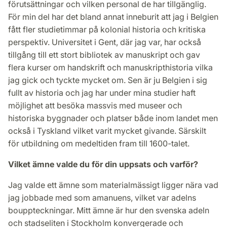
förutsättningar och vilken personal de har tillgänglig.
För min del har det bland annat inneburit att jag i Belgien
fått fler studietimmar på kolonial historia och kritiska
perspektiv. Universitet i Gent, där jag var, har också
tillgång till ett stort bibliotek av manuskript och gav
flera kurser om handskrift och manuskripthistoria vilka
jag gick och tyckte mycket om. Sen är ju Belgien i sig
fullt av historia och jag har under mina studier haft
möjlighet att besöka massvis med museer och
historiska byggnader och platser både inom landet men
också i Tyskland vilket varit mycket givande. Särskilt
för utbildning om medeltiden fram till 1600-talet.
Vilket ämne valde du för din uppsats och varför?
Jag valde ett ämne som materialmässigt ligger nära vad
jag jobbade med som amanuens, vilket var adelns
bouppteckningar. Mitt ämne är hur den svenska adeln
och stadseliten i Stockholm konvergerade och