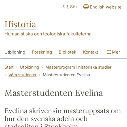
Hoppa till huvudinnehåll
Sök
English website
Historia
Humanistiska och teologiska fakulteterna
Utbildning
Forskning
Bibliotek
Kontakt
Mer
Om oss
Start
Utbildning
Masterprogram i historiska studier
Våra studenter
Masterstudenten Evelina
Masterstudenten Evelina
Evelina skriver sin masteruppsats om
hur den svenska adeln och
stadseliten i Stockholm