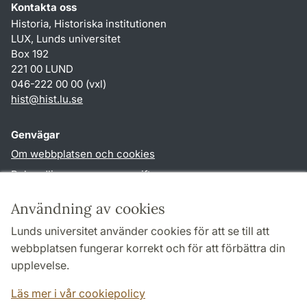
Kontakta oss
Historia, Historiska institutionen
LUX, Lunds universitet
Box 192
221 00 LUND
046-222 00 00 (vxl)
hist
@
hist.lu
.
se
Genvägar
Om webbplatsen och cookies
Behandling av personuppgifter
Tillgänglighetsredogörelse
Användning av cookies
TYPO3-login
Lunds universitet använder cookies för att se till att
webbplatsen fungerar korrekt och för att förbättra din
Följ oss i sociala medier
upplevelse.
Facebook
Historiska
Läs mer i vår cookiepolicy
institutionens