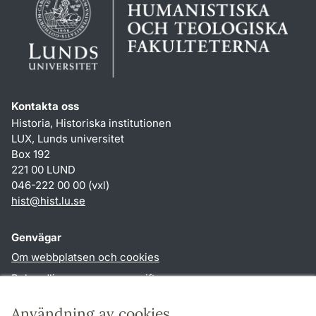
Kontakta oss
Historia, Historiska institutionen
LUX, Lunds universitet
Box 192
221 00 LUND
046-222 00 00 (vxl)
hist
@
hist.lu
.
se
Genvägar
Om webbplatsen och cookies
Behandling av personuppgifter
Tillgänglighetsredogörelse
Användning av cookies