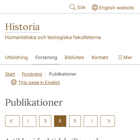
Hoppa till huvudinnehåll
Sök
English website
Historia
Humanistiska och teologiska fakulteterna
Utbildning
Forskning
Bibliotek
Kontakt
Mer
Om oss
Start
Forskning
Publikationer
This page in English
Publikationer
3
4
5