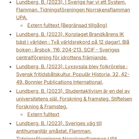
Lundberg, B. (2023). I Sverige har vi ett System.
Flamman. Tidningsföreningen Norrskensflamman
UPA.
Extern fulltext (Begränsad tillgång)
Lundberg, B. (2023). Korplaget Brandkårens IK
bäst i världen : Två världsrekord på 12 dagar!. Blå
boken : årsbok, 116, 204-213. SCIF - Sveriges
centralförening för idrottens främjande.
Lundberg, B. (2023). Lyxsyssla blev folkrörelse :
Svensk fritidsbåtskultur. Populär Historia, 32, 42-
49. Bonnier Publications International.
Lundberg, B. (2023). Studentaktivism är en del av
universitetens själ. Forskning & framsteg. Stiftelsen
Forskning & Framsteg.
Extern fulltext
Lundberg, B. (2023). Sveriges väg till
antihumanitär småstat. Flamman.
Tidningsföreningen Norrskensflamman UPA.