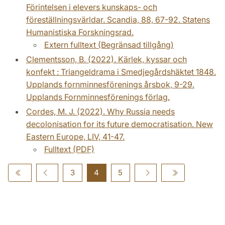
Förintelsen i elevers kunskaps- och
föreställningsvärldar. Scandia, 88, 67-92. Statens
Humanistiska Forskningsrad.
Extern fulltext (Begränsad tillgång)
Clementsson, B. (2022). Kärlek, kyssar och
konfekt : Triangeldrama i Smedjegårdshäktet 1848.
Upplands fornminnesförenings årsbok, 9-29.
Upplands Fornminnesförenings förlag.
Cordes, M. J. (2022). Why Russia needs
decolonisation for its future democratisation. New
Eastern Europe, LIV, 41-47.
Fulltext (PDF)
3
4
5