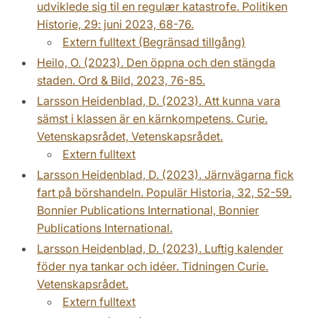
udviklede sig til en regulær katastrofe. Politiken
Historie, 29: juni 2023, 68-76.
Extern fulltext (Begränsad tillgång)
Heilo, O. (2023). Den öppna och den stängda
staden. Ord & Bild, 2023, 76-85.
Larsson Heidenblad, D. (2023). Att kunna vara
sämst i klassen är en kärnkompetens. Curie.
Vetenskapsrådet, Vetenskapsrådet.
Extern fulltext
Larsson Heidenblad, D. (2023). Järnvägarna fick
fart på börshandeln. Populär Historia, 32, 52-59.
Bonnier Publications International, Bonnier
Publications International.
Larsson Heidenblad, D. (2023). Luftig kalender
föder nya tankar och idéer. Tidningen Curie.
Vetenskapsrådet.
Extern fulltext