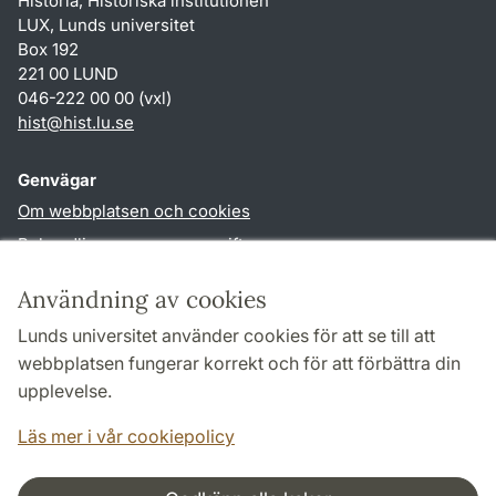
Historia, Historiska institutionen
LUX, Lunds universitet
Box 192
221 00 LUND
046-222 00 00 (vxl)
hist
@
hist.lu
.
se
Genvägar
Om webbplatsen och cookies
Behandling av personuppgifter
Tillgänglighetsredogörelse
Användning av cookies
TYPO3-login
Lunds universitet använder cookies för att se till att
webbplatsen fungerar korrekt och för att förbättra din
Följ oss i sociala medier
upplevelse.
Facebook
Historiska
Läs mer i vår cookiepolicy
institutionens
Twitter