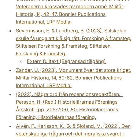
Veteranerna krossades av modern armé. Militär
Historia, 14, 42-47. Bonnier Publications
International, LRF Media.
Severinsson, E. & Lundberg, B. (2023). Stilskolan
skulle få unga att klä sig rätt. Forskning & framsteg.
Stiftelsen Forskning & Framsteg, Stiftelsen
Forskning & Framsteg.
Extern fulltext (Begränsad tillgång)
Zander, U. (2023). Monument över det stora kriget.
Militär Historia, 14, 60-62. Bonnier Publications
International, LRF Media.
(2022). Några ord från recensionsredaktören. I
Persson, H. (Red.) Historielärarnas Förenings
Årsskrift (pp. 205-206), 80. Historieläraranas
Förening, Historielärarnas förening.
Alvén, F., Karlsson, K.-G. & Sjöland, M. (2022). Den
vetenskapliga frågan och det moraliska svaret :