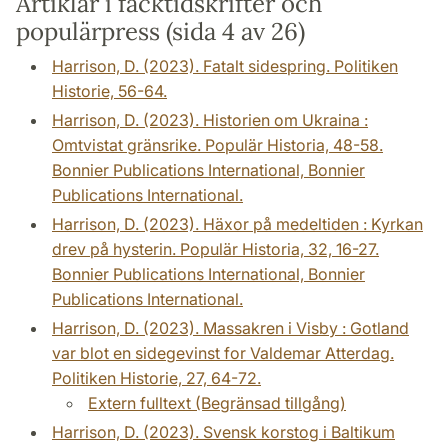
Artiklar i facktidskrifter och
populärpress (sida 4 av 26)
Harrison, D. (2023). Fatalt sidespring. Politiken
Historie, 56-64.
Harrison, D. (2023). Historien om Ukraina :
Omtvistat gränsrike. Populär Historia, 48-58.
Bonnier Publications International, Bonnier
Publications International.
Harrison, D. (2023). Häxor på medeltiden : Kyrkan
drev på hysterin. Populär Historia, 32, 16-27.
Bonnier Publications International, Bonnier
Publications International.
Harrison, D. (2023). Massakren i Visby : Gotland
var blot en sidegevinst for Valdemar Atterdag.
Politiken Historie, 27, 64-72.
Extern fulltext (Begränsad tillgång)
Harrison, D. (2023). Svensk korstog i Baltikum