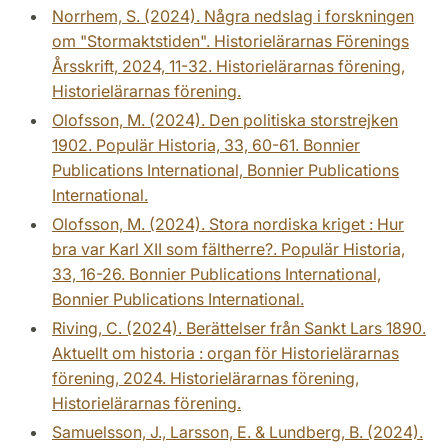
Norrhem, S. (2024). Några nedslag i forskningen
om "Stormaktstiden". Historielärarnas Förenings
Årsskrift, 2024, 11-32. Historielärarnas förening,
Historielärarnas förening.
Olofsson, M. (2024). Den politiska storstrejken
1902. Populär Historia, 33, 60-61. Bonnier
Publications International, Bonnier Publications
International.
Olofsson, M. (2024). Stora nordiska kriget : Hur
bra var Karl XII som fältherre?. Populär Historia,
33, 16-26. Bonnier Publications International,
Bonnier Publications International.
Riving, C. (2024). Berättelser från Sankt Lars 1890.
Aktuellt om historia : organ för Historielärarnas
förening, 2024. Historielärarnas förening,
Historielärarnas förening.
Samuelsson, J., Larsson, E. & Lundberg, B. (2024).