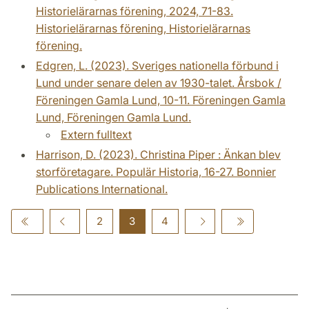
Historielärarnas förening, 2024, 71-83.
Historielärarnas förening, Historielärarnas
förening.
Edgren, L. (2023). Sveriges nationella förbund i
Lund under senare delen av 1930-talet. Årsbok /
Föreningen Gamla Lund, 10-11. Föreningen Gamla
Lund, Föreningen Gamla Lund.
Extern fulltext
Harrison, D. (2023). Christina Piper : Änkan blev
storföretagare. Populär Historia, 16-27. Bonnier
Publications International.
2
3
4