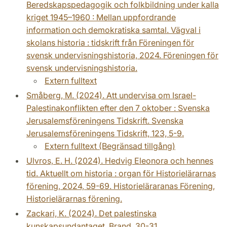
Beredskapspedagogik och folkbildning under kalla
kriget 1945–1960 : Mellan uppfordrande
information och demokratiska samtal. Vägval i
skolans historia : tidskrift från Föreningen för
svensk undervisningshistoria, 2024. Föreningen för
svensk undervisningshistoria.
Extern fulltext
Småberg, M. (2024). Att undervisa om Israel-
Palestinakonflikten efter den 7 oktober : Svenska
Jerusalemsföreningens Tidskrift. Svenska
Jerusalemsföreningens Tidskrift, 123, 5-9.
Extern fulltext (Begränsad tillgång)
Ulvros, E. H. (2024). Hedvig Eleonora och hennes
tid. Aktuellt om historia : organ för Historielärarnas
förening, 2024, 59-69. Historieläraranas Förening,
Historielärarnas förening.
Zackari, K. (2024). Det palestinska
kunskapsundantaget. Brand, 30-31.