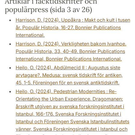
Artiklar i facktidskrifter och
populärpress (sida 3 av 26)
Harrison, D. (2024). Uppåkra : Makt och kult i tusen
år. Populär Historia, 16-27. Bonnier Publications
International.
Harrison, D. (2024). Verkligheten bakom Ivanhoe.
Populär Historia, 33, 40-49. Bonnier Publications
International, Bonnier Publications International.
Heilo, O. (2024). Abdülmecid II : Augustus siste
arvtagare?. Medusa: svensk tidskrift för antiken,
45, 1-5. Föreningen för en svensk antiktidskrift.
Heilo, O. (2024). Pedestrian Modernities : Re-
Orientating the Urban Experience. Dragomanen:
årsskrift utgiven av svenska forskningsinstitutet i
Istanbul, 166-176. Svenska Forskningsinstitutet i
Istanbul och Föreningen Svenska Istanbulinstitutets
vänner, Svenska Forskningsinstitutet i Istanbul och