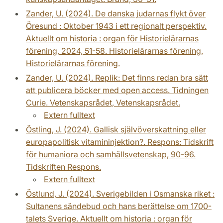
Zander, U. (2024). De danska judarnas flykt över
Öresund : Oktober 1943 i ett regionalt perspektiv.
Aktuellt om historia : organ för Historielärarnas
förening, 2024, 51-58. Historielärarnas förening,
Historielärarnas förening.
Zander, U. (2024). Replik: Det finns redan bra sätt
att publicera böcker med open access. Tidningen
Curie. Vetenskapsrådet, Vetenskapsrådet.
Extern fulltext
Östling, J. (2024). Gallisk självöverskattning eller
europapolitisk vitamininjektion?. Respons: Tidskrift
för humaniora och samhällsvetenskap, 90-96.
Tidskriften Respons.
Extern fulltext
Östlund, J. (2024). Sverigebilden i Osmanska riket :
Sultanens sändebud och hans berättelse om 1700-
talets Sverige. Aktuellt om historia : organ för