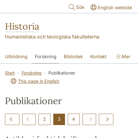
Hoppa till huvudinnehåll
Sök
English website
Historia
Humanistiska och teologiska fakulteterna
Utbildning
Forskning
Bibliotek
Kontakt
Mer
Om oss
Start
Forskning
Publikationer
This page in English
Publikationer
2
3
4