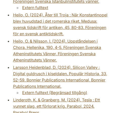
Föreningen Svenska Istanbulinstitutets vänner.
Extern fulltext
Heilo, O. (2024). Åter till Troja : När Konstantinopel
blev huvudstad i det romerska riket. Medusa:
svensk tidskrift för antiken, 45, 80-83. Föreningen
för en svensk antiktidskrift.
Heilo, O. & Nilsson, I. (2024). Uppståndelsen i
Chora. Hellenika, 190, 4-5. Föreningen Svenska
Atheninstitutets Vänner, Föreningen Svenska
Atheninstitutets Vänner.
Larsson Heidenblad, D. (2024). Silicon Valley :
Digital guldrusch i kiseldalen. Populär Historia, 33,
52-59. Bonnier Publications International, Bonnier
Publications International.
Extern fulltext (Begränsad tillgång)
Linderoth, K. & Granberg, M. (2024). Tesla : Ett
vunnet slag, ett förlorat krig. Parabol, 2024.
Parabol Press.