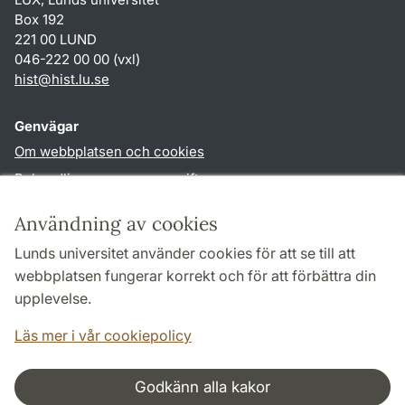
Box 192
221 00 LUND
046-222 00 00 (vxl)
hist
@
hist.lu
.
se
Genvägar
Om webbplatsen och cookies
Behandling av personuppgifter
Tillgänglighetsredogörelse
Användning av cookies
TYPO3-login
Lunds universitet använder cookies för att se till att
webbplatsen fungerar korrekt och för att förbättra din
Följ oss i sociala medier
upplevelse.
Facebook
Historiska
Läs mer i vår cookiepolicy
institutionens
Twitter
Godkänn alla kakor