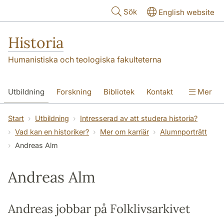
Hoppa till huvudinnehåll
Sök
English website
Historia
Humanistiska och teologiska fakulteterna
Utbildning
Forskning
Bibliotek
Kontakt
Mer
Om oss
Start
Utbildning
Intresserad av att studera historia?
Vad kan en historiker?
Mer om karriär
Alumnporträtt
Andreas Alm
Andreas Alm
Andreas jobbar på Folklivsarkivet