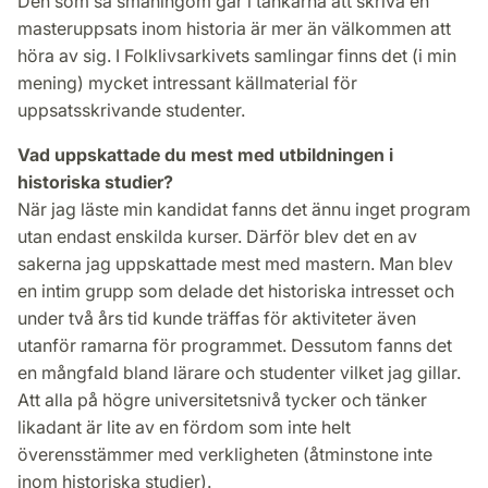
Den som så småningom går i tankarna att skriva en
masteruppsats inom historia är mer än välkommen att
höra av sig. I Folklivsarkivets samlingar finns det (i min
mening) mycket intressant källmaterial för
uppsatsskrivande studenter.
Vad uppskattade du mest med utbildningen i
historiska studier?
När jag läste min kandidat fanns det ännu inget program
utan endast enskilda kurser. Därför blev det en av
sakerna jag uppskattade mest med mastern. Man blev
en intim grupp som delade det historiska intresset och
under två års tid kunde träffas för aktiviteter även
utanför ramarna för programmet. Dessutom fanns det
en mångfald bland lärare och studenter vilket jag gillar.
Att alla på högre universitetsnivå tycker och tänker
likadant är lite av en fördom som inte helt
överensstämmer med verkligheten (åtminstone inte
inom historiska studier).