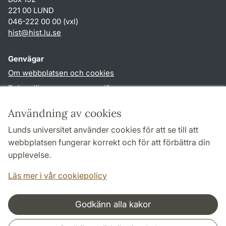
221 00 LUND
046-222 00 00 (vxl)
hist
@
hist.lu
.
se
Genvägar
Om webbplatsen och cookies
Behandling av personuppgifter
Tillgänglighetsredogörelse
Användning av cookies
TYPO3-login
Lunds universitet använder cookies för att se till att
webbplatsen fungerar korrekt och för att förbättra din
Följ oss i sociala medier
upplevelse.
Facebook
Historiska
Läs mer i vår cookiepolicy
institutionens
Twitter
Godkänn alla kakor
Samarbeten och nätverk