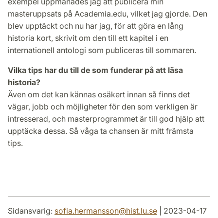
exempel uppmanades jag att publicera min
masteruppsats på Academia.edu, vilket jag gjorde. Den
blev upptäckt och nu har jag, för att göra en lång
historia kort, skrivit om den till ett kapitel i en
internationell antologi som publiceras till sommaren.
Vilka tips har du till de som funderar på att läsa
historia?
Även om det kan kännas osäkert innan så finns det
vägar, jobb och möjligheter för den som verkligen är
intresserad, och masterprogrammet är till god hjälp att
upptäcka dessa. Så våga ta chansen är mitt främsta
tips.
Sidansvarig:
sofia.hermansson
@
hist.lu
.
se
| 2023-04-17