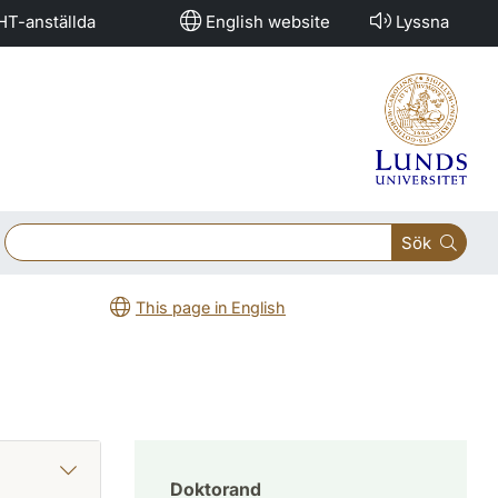
HT-anställda
English website
Lyssna
Sök
This page in English
Doktorand