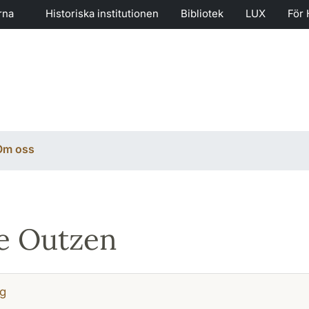
rna
Historiska institutionen
Bibliotek
LUX
För 
Om oss
e Outzen
g