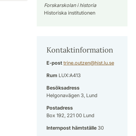
Forskarskolan i historia
Historiska institutionen
Kontaktinformation
E-post
trine.outzen
@
hist.lu
.
se
Rum
LUX:A413
Besöksadress
Helgonavägen 3, Lund
Postadress
Box 192, 221 00 Lund
Internpost hämtställe
30