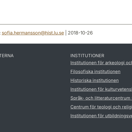
:
sofia.hermansson
@
hist.lu
.
se
| 2018-10-26
TERNA
INSTITUTIONER
Institutionen för arkeologi oc
Filosofiska institutionen
Historiska institutionen
Institutionen för kulturveten
Språk- och litteraturcentrum
Centrum för teologi och reli
Institutionen för utbildnings