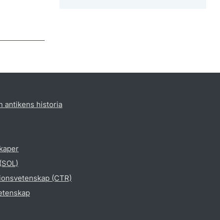
h antikens historia
skaper
 (SOL)
gionsvetenskap (CTR)
vetenskap