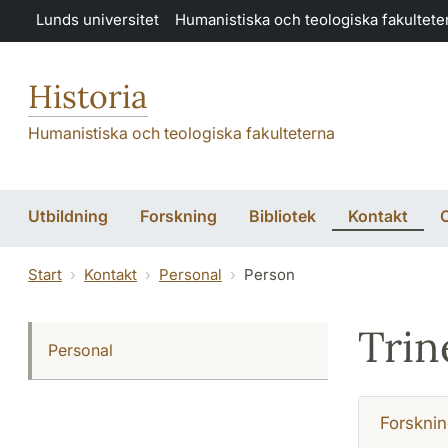
Hoppa till huvudinnehåll
Lunds universitet
Humanistiska och teologiska fakultete
Historia
Humanistiska och teologiska fakulteterna
Utbildning
Forskning
Bibliotek
Kontakt
Start
Kontakt
Personal
Person
Trin
Personal
Forsknin