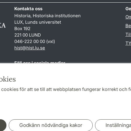
Kontakta oss
Ge
Historia, Historiska institutionen
Om
LUX, Lunds universitet
Be
Box 192
Ti
221 00 LUND
046-222 00 00 (vxl)
TY
hist
@
hist.lu
.
se
Följ oss i sociala medier
Facebook
Historiska
okies
institutionens
Twitter
cookies för att se till att webbplatsen fungerar korrekt och fö
Samarbeten och nätverk
Godkänn nödvändiga kakor
Inställning