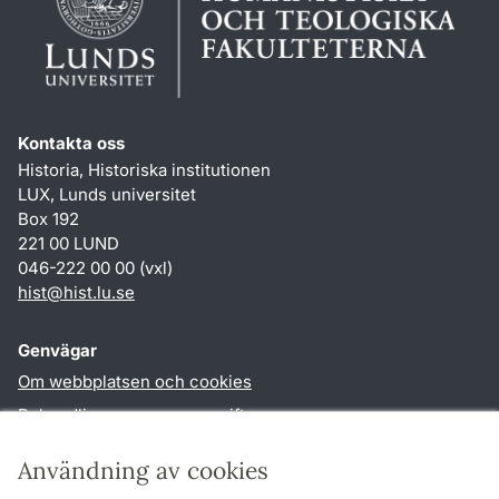
Kontakta oss
Historia, Historiska institutionen
LUX, Lunds universitet
Box 192
221 00 LUND
046-222 00 00 (vxl)
hist
@
hist.lu
.
se
Genvägar
Om webbplatsen och cookies
Behandling av personuppgifter
Tillgänglighetsredogörelse
Användning av cookies
TYPO3-login