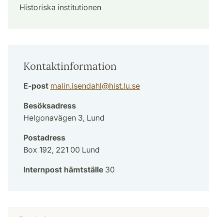
Historiska institutionen
Kontaktinformation
E-post
malin.isendahl
@
hist.lu
.
se
Besöksadress
Helgonavägen 3, Lund
Postadress
Box 192, 221 00 Lund
Internpost hämtställe
30