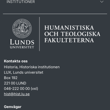
INSTITUTIONER
Kontakta oss
Historia, Historiska institutionen
LUX, Lunds universitet
Box 192
221 00 LUND
046-222 00 00 (vxl)
hist
@
hist.lu
.
se
Genvägar