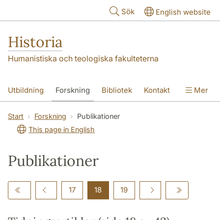
Hoppa till huvudinnehåll
Sök
English website
Historia
Humanistiska och teologiska fakulteterna
Utbildning
Forskning
Bibliotek
Kontakt
Mer
Om oss
Start
Forskning
Publikationer
This page in English
Publikationer
17
18
19