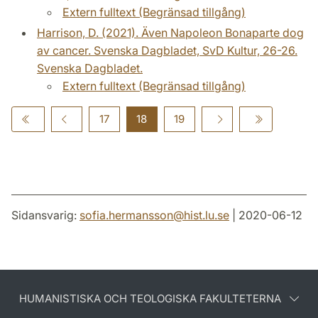
Extern fulltext (Begränsad tillgång)
Harrison, D. (2021). Även Napoleon Bonaparte dog
av cancer. Svenska Dagbladet, SvD Kultur, 26-26.
Svenska Dagbladet.
Extern fulltext (Begränsad tillgång)
17
18
19
Sidansvarig:
sofia.hermansson
@
hist.lu
.
se
| 2020-06-12
HUMANISTISKA OCH TEOLOGISKA FAKULTETERNA