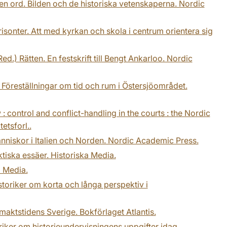
sen ord. Bilden och de historiska vetenskaperna. Nordic
risonter. Att med kyrkan och skola i centrum orientera sig
ed.) Rätten. En festskrift till Bengt Ankarloo. Nordic
? Föreställningar om tid och rum i Östersjöområdet.
 control and conflict-handling in the courts : the Nordic
etsforl..
änniskor i Italien och Norden. Nordic Academic Press.
ktiska essäer. Historiska Media.
a Media.
istoriker om korta och långa perspektiv i
rmaktstidens Sverige. Bokförlaget Atlantis.
toriker om historieundervisningens uppgifter idag.