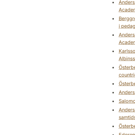
Anderss
Academ
Berggre
i pedag
Anderss
Academ
Karlsso
Albinss
Österbe
countri
Österbe
Anderss
Salomon
Anderss
samtids
Österbe
Edgren,