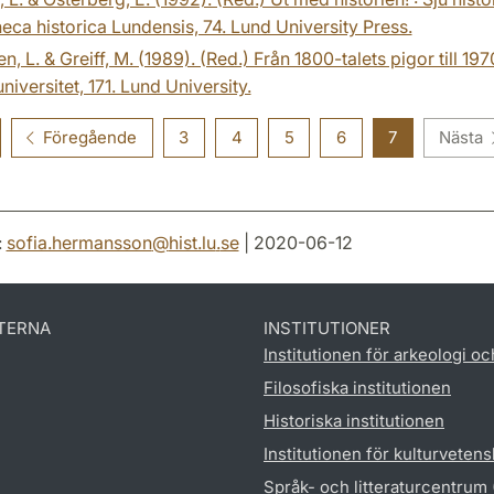
heca historica Lundensis, 74. Lund University Press.
n, L. & Greiff, M. (1989). (Red.) Från 1800-talets pigor till 1
niversitet, 171. Lund University.
Föregående
3
4
5
6
7
Nästa
:
sofia.hermansson
@
hist.lu
.
se
| 2020-06-12
TERNA
INSTITUTIONER
Institutionen för arkeologi oc
Filosofiska institutionen
Historiska institutionen
Institutionen för kulturveten
Språk- och litteraturcentrum