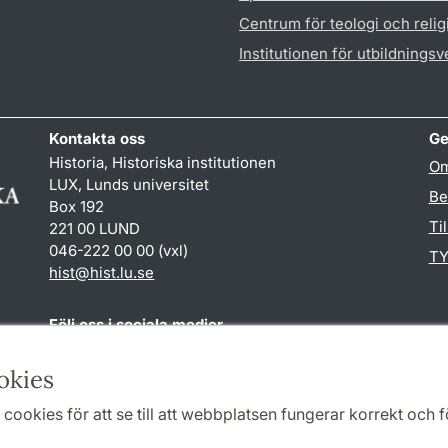
Centrum för teologi och reli
Institutionen för utbildnings
Kontakta oss
Ge
Historia, Historiska institutionen
Om
LUX, Lunds universitet
Be
Box 192
Ti
221 00 LUND
046-222 00 00 (vxl)
TY
hist
@
hist.lu
.
se
Följ oss i sociala medier
Facebook
Historiska
okies
institutionens
Twitter
cookies för att se till att webbplatsen fungerar korrekt och fö