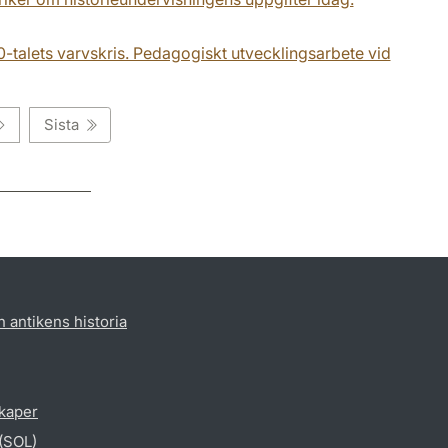
970-talets varvskris. Pedagogiskt utvecklingsarbete vid
Sista
h antikens historia
skaper
 (SOL)