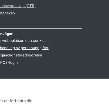
gionsvetenskap (CTR)
vetenskap
nvägar
 webbplatsen och cookies
handling av personuppgifter
llgänglighetsredogörelse
PO3-login
r att förbättra din