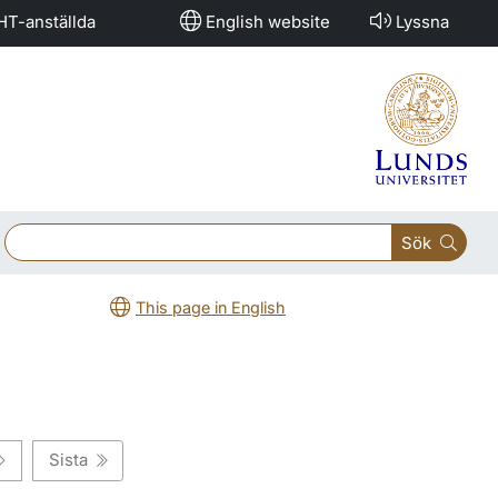
HT-anställda
English website
Lyssna
Sök
This page in English
Sista