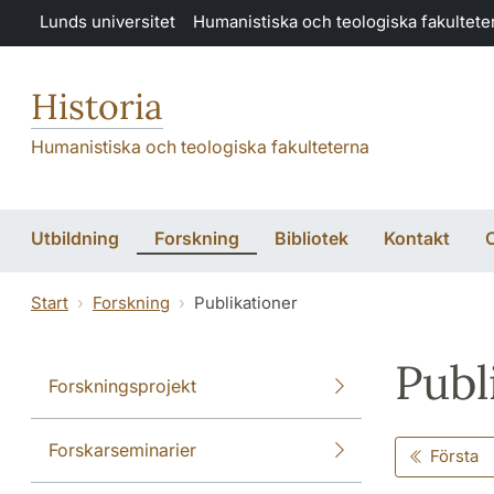
Hoppa till huvudinnehåll
Lunds universitet
Humanistiska och teologiska fakultete
Historia
Humanistiska och teologiska fakulteterna
Utbildning
Forskning
Bibliotek
Kontakt
Start
Forskning
Publikationer
Publ
Forskningsprojekt
Forskarseminarier
Första