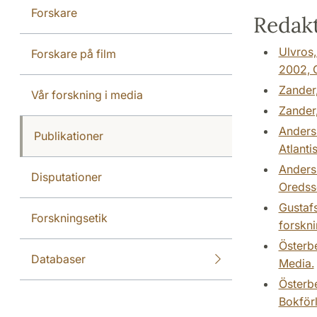
Forskare
Redakt
Ulvros,
Forskare på film
2002, G
Zander,
Vår forskning i media
Zander,
Anderss
Publikationer
Atlantis
Anderss
Disputationer
Oredsso
Gustafs
Forskningsetik
forskni
Österbe
Databaser
Media.
Österbe
Bokförl