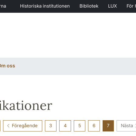
rna
Historiska institutionen
Bibliotek
LUX
För 
Om oss
ikationer
Föregående
3
4
5
6
7
Nästa