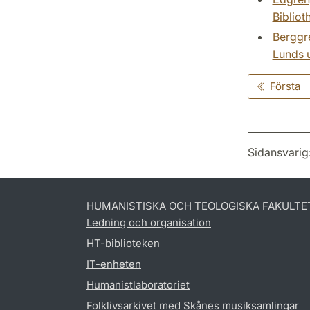
Bibliot
Berggre
Lunds u
Första
Sidansvarig
HUMANISTISKA OCH TEOLOGISKA FAKULTE
Ledning och organisation
HT-biblioteken
IT-enheten
Humanistlaboratoriet
Folklivsarkivet med Skånes musiksamlingar