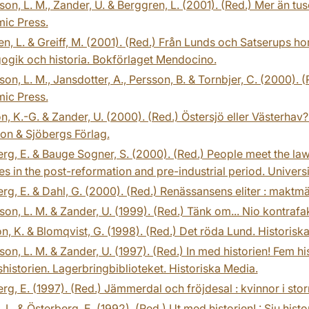
on, L. M., Zander, U. & Berggren, L. (2001). (Red.) Mer än tu
ic Press.
n, L. & Greiff, M. (2001). (Red.) Från Lunds och Satserups ho
ogik och historia. Bokförlaget Mendocino.
on, L. M., Jansdotter, A., Persson, B. & Tornbjer, C. (2000). (R
ic Press.
n, K.-G. & Zander, U. (2000). (Red.) Östersjö eller Västerhav
on & Sjöbergs Förlag.
rg, E. & Bauge Sogner, S. (2000). (Red.) People meet the law :
es in the post-reformation and pre-industrial period. Universit
rg, E. & Dahl, G. (2000). (Red.) Renässansens eliter : maktm
on, L. M. & Zander, U. (1999). (Red.) Tänk om... Nio kontrafa
, K. & Blomqvist, G. (1998). (Red.) Det röda Lund. Historisk
on, L. M. & Zander, U. (1997). (Red.) In med historien! Fem h
historien. Lagerbringbiblioteket. Historiska Media.
rg, E. (1997). (Red.) Jämmerdal och fröjdesal : kvinnor i sto
 L. & Österberg, E. (1992). (Red.) Ut med historien! : Sju his