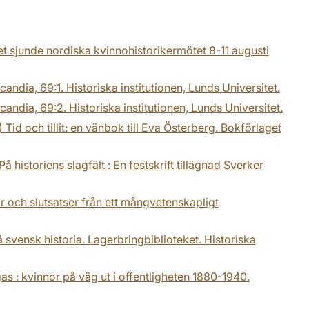
et sjunde nordiska kvinnohistorikermötet 8-11 augusti
Scandia, 69:1. Historiska institutionen, Lunds Universitet.
Scandia, 69:2. Historiska institutionen, Lunds Universitet.
Tid och tillit: en vänbok till Eva Österberg. Bokförlaget
å historiens slagfält : En festskrift tillägnad Sverker
r och slutsatser från ett mångvetenskapligt
å svensk historia. Lagerbringbiblioteket. Historiska
s : kvinnor på väg ut i offentligheten 1880-1940.