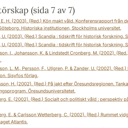
örskap (sida 7 av 7)
 E. H. (2003). (Red.) Kön makt våld. Konferensrapport från d
öteborg. Historiska institutionen, Stockholms universitet.
 U. (2003). (Red.) Scandia : tidskrift för historisk forskning. 
 U. (2003). (Red.) Scandia : tidskrift för historisk forskning. 
on, I., Johansson, K. & Lindstedt Cronberg, M. (2002). (Red.) 
.
on, L. M., Persson, F., Ullgren, P. & Zander, U. (2002). (Red.) P
n. Sisyfos förlag.
son, H. (2002). (Red.) På jakt efter Öresundsregionen. Tanka
ngsprogram. Öresundsuniversitetet.
rg, E. (2002). (Red.) Socialt och politiskt våld : perspektiv p
rg, E. & Carlsson Wetterberg, C. (2002). (Red.) Rummet vidga
aget Atlantis.