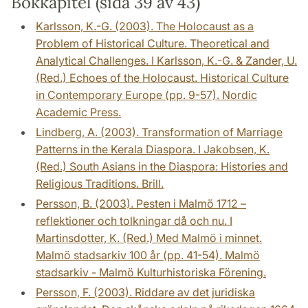
Bokkapitel (sida 39 av 43)
Karlsson, K.-G. (2003). The Holocaust as a
Problem of Historical Culture. Theoretical and
Analytical Challenges. I Karlsson, K.-G. & Zander, U.
(Red.) Echoes of the Holocaust. Historical Culture
in Contemporary Europe (pp. 9-57). Nordic
Academic Press.
Lindberg, A. (2003). Transformation of Marriage
Patterns in the Kerala Diaspora. I Jakobsen, K.
(Red.) South Asians in the Diaspora: Histories and
Religious Traditions. Brill.
Persson, B. (2003). Pesten i Malmö 1712 –
reflektioner och tolkningar då och nu. I
Martinsdotter, K. (Red.) Med Malmö i minnet.
Malmö stadsarkiv 100 år (pp. 41-54). Malmö
stadsarkiv - Malmö Kulturhistoriska Förening.
Persson, F. (2003). Riddare av det juridiska