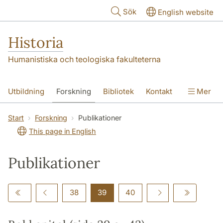
Hoppa till huvudinnehåll
Sök
English website
Historia
Humanistiska och teologiska fakulteterna
Utbildning
Forskning
Bibliotek
Kontakt
Mer
Om oss
Start
Forskning
Publikationer
This page in English
Publikationer
38
39
40