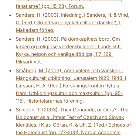
fanatisme? (pp. 15-28). Forum.
Sanders, H. (2003). Inledning. I Sanders, H. & Vind,
O. (Red.) Grundtvig - nyckeln till det danska?, 1.
Makadam förlag.
Sanders, H. (2003). På domkapitlets bord. Om
kirken og religiöse verdensbilleder i Lunds stift.
Kyrka, helgon och vanliga dödliga, 117-129.
Riksarkivet.
Småberg, M. (2003). Ambivalens och Vänskap :
Mångkulturell utbildning i Jerusalem 1920-1948. I
Larsson, H. A. (Red.) Forskningsfronten flyttas
fram. Utbildningskultur och maktkultur. (pp. 95-
115). Historielärarnas förening.
Sniegon, T. (2003). Their Genocide, or Ours? : The
Holocaust as a Litmus Test of Czech and Slovak
Identities. I Klas-Göran, K. & Ulf, Z. (Red.) Echoes of
the Holocaust (pp. 177-200). Nordic Academic