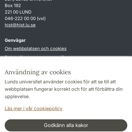
Box 192
221 00 LUND
046-222 00 00 (vxl)
hist
@
hist.lu
.
se
Genvägar
Om webbplatsen och cookies
Behandling av personuppgifter
Tillgänglighetsredogörelse
Användning av cookies
TYPO3-login
Lunds universitet använder cookies för att se till att
webbplatsen fungerar korrekt och för att förbättra din
Följ oss i sociala medier
upplevelse.
Facebook
Historiska
Läs mer i vår cookiepolicy
institutionens
Twitter
Godkänn alla kakor