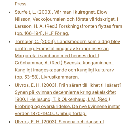
Press.
Sturfelt, L. (2003). Vår man i kulregnet. Elow
Nilsson, Veckojournalen och första världskriget. I
Larsson, H. A. (Red.) Forskningsfronten flyttas fram
(pp. 166-194). HLF Förlag.
Tornbjer, C. (2003). Landsmodern som aldrig blev
drottning. Framställningar av kronprinsessan
Margareta i samband med hennes död. I
Grönhammar, A. (Red.) Svenska kungaminnen -
Kungligt imageskapande och kungligt kulturarv
(pp. 53-58). Livrustkammaren.
Ulvros, E. H. (2003). Från särart till likhet till särart?
Synen på kvinnan decennierna kring sekelskiftet
1900. I Hellesund, T. & Okkenhaug, I. M. (Red.)
Erobring og overskridelse. De nye kvinnene inntar
verden 1870-1940.. Unibup forlag.
Ulvros, E. H. (2003). Sinnena och dansen. I