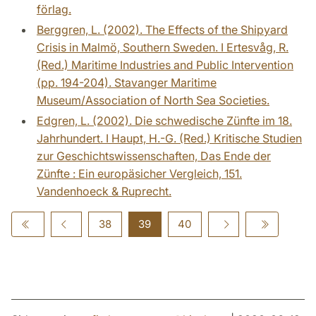
förlag.
Berggren, L. (2002). The Effects of the Shipyard
Crisis in Malmö, Southern Sweden. I Ertesvåg, R.
(Red.) Maritime Industries and Public Intervention
(pp. 194-204). Stavanger Maritime
Museum/Association of North Sea Societies.
Edgren, L. (2002). Die schwedische Zünfte im 18.
Jahrhundert. I Haupt, H.-G. (Red.) Kritische Studien
zur Geschichtswissenschaften, Das Ende der
Zünfte : Ein europäsicher Vergleich, 151.
Vandenhoeck & Ruprecht.
38
39
40