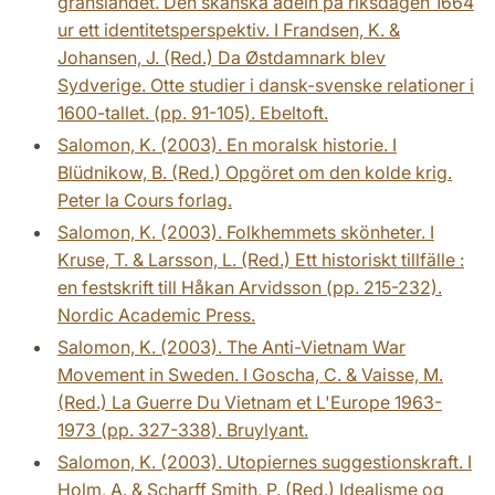
gränslandet. Den skånska adeln på riksdagen 1664
ur ett identitetsperspektiv. I Frandsen, K. &
Johansen, J. (Red.) Da Østdamnark blev
Sydverige. Otte studier i dansk-svenske relationer i
1600-tallet. (pp. 91-105). Ebeltoft.
Salomon, K. (2003). En moralsk historie. I
Blüdnikow, B. (Red.) Opgöret om den kolde krig.
Peter la Cours forlag.
Salomon, K. (2003). Folkhemmets skönheter. I
Kruse, T. & Larsson, L. (Red.) Ett historiskt tillfälle :
en festskrift till Håkan Arvidsson (pp. 215-232).
Nordic Academic Press.
Salomon, K. (2003). The Anti-Vietnam War
Movement in Sweden. I Goscha, C. & Vaisse, M.
(Red.) La Guerre Du Vietnam et L'Europe 1963-
1973 (pp. 327-338). Bruylyant.
Salomon, K. (2003). Utopiernes suggestionskraft. I
Holm, A. & Scharff Smith, P. (Red.) Idealisme og