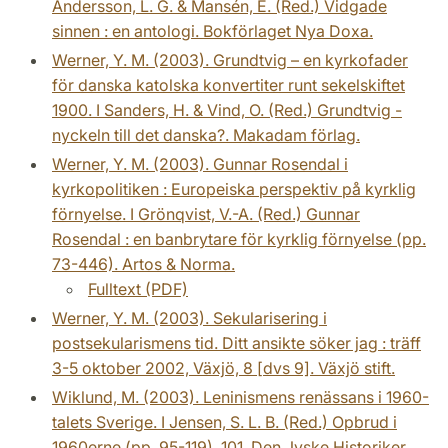
Andersson, L. G. & Mansén, E. (Red.) Vidgade
sinnen : en antologi. Bokförlaget Nya Doxa.
Werner, Y. M. (2003). Grundtvig – en kyrkofader
för danska katolska konvertiter runt sekelskiftet
1900. I Sanders, H. & Vind, O. (Red.) Grundtvig -
nyckeln till det danska?. Makadam förlag.
Werner, Y. M. (2003). Gunnar Rosendal i
kyrkopolitiken : Europeiska perspektiv på kyrklig
förnyelse. I Grönqvist, V.-A. (Red.) Gunnar
Rosendal : en banbrytare för kyrklig förnyelse (pp.
73-446). Artos & Norma.
Fulltext (PDF)
Werner, Y. M. (2003). Sekularisering i
postsekularismens tid. Ditt ansikte söker jag : träff
3-5 oktober 2002, Växjö, 8 [dvs 9]. Växjö stift.
Wiklund, M. (2003). Leninismens renässans i 1960-
talets Sverige. I Jensen, S. L. B. (Red.) Opbrud i
1960erne (pp. 95-119), 101. Den Jyske Historiker.