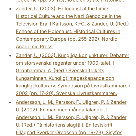
Zander, U. (2003). Holocaust at the Limits.
Historical Culture and the Nazi Genocide in the
Television Era. I Karlsson, K.-G. & Zander, U. (Red.)
Echoes of the Holocaust. Historical Cultures in
Contemporary Europe (pp. 255-292). Nordic
Academic Press.
Zander, U. (2003). Kungliga konjunkturer. Debatter
om storsvenska regenter under 1900-talet. I
Grönhammar, A. (Red.) Svenska folkets
kungaminnen. Kungligt imageskapande och
kungligt kulturarv. Symposion på Livrustkammaren
2002 (pp. 17-20). Svenska Livrustkammaren.
Andersson, L. M., Persson, F., Ullgren, P. & Zander,
U. (2002). En man med många talanger. I
Andersson, L. M., Persson, F., Ullgren, P. & Zander,
U. (Red.) På historiens slagfält. En festskrift
tillägnad Sverker Oredsson (pp. 19-23). Sisyfos