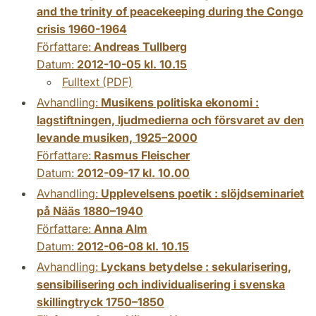
and the trinity of peacekeeping during the Congo
crisis 1960-1964
Författare:
Andreas Tullberg
Datum:
2012-10-05 kl. 10.15
Fulltext (PDF)
Avhandling:
Musikens politiska ekonomi :
lagstiftningen, ljudmedierna och försvaret av den
levande musiken, 1925–2000
Författare:
Rasmus Fleischer
Datum:
2012-09-17 kl. 10.00
Avhandling:
Upplevelsens poetik : slöjdseminariet
på Nääs 1880–1940
Författare:
Anna Alm
Datum:
2012-06-08 kl. 10.15
Avhandling:
Lyckans betydelse : sekularisering,
sensibilisering och individualisering i svenska
skillingtryck 1750–1850