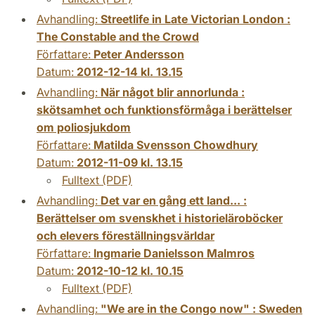
Avhandling:
Streetlife in Late Victorian London :
The Constable and the Crowd
Författare:
Peter Andersson
Datum:
2012-12-14 kl. 13.15
Avhandling:
När något blir annorlunda :
skötsamhet och funktionsförmåga i berättelser
om poliosjukdom
Författare:
Matilda Svensson Chowdhury
Datum:
2012-11-09 kl. 13.15
Fulltext (PDF)
Avhandling:
Det var en gång ett land... :
Berättelser om svenskhet i historieläroböcker
och elevers föreställningsvärldar
Författare:
Ingmarie Danielsson Malmros
Datum:
2012-10-12 kl. 10.15
Fulltext (PDF)
Avhandling:
"We are in the Congo now" : Sweden