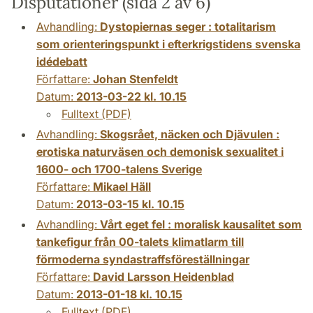
Disputationer (sida 2 av 6)
Avhandling:
Dystopiernas seger : totalitarism
som orienteringspunkt i efterkrigstidens svenska
idédebatt
Författare:
Johan Stenfeldt
Datum:
2013-03-22 kl. 10.15
Fulltext (PDF)
Avhandling:
Skogsrået, näcken och Djävulen :
erotiska naturväsen och demonisk sexualitet i
1600- och 1700-talens Sverige
Författare:
Mikael Häll
Datum:
2013-03-15 kl. 10.15
Avhandling:
Vårt eget fel : moralisk kausalitet som
tankefigur från 00-talets klimatlarm till
förmoderna syndastraffsföreställningar
Författare:
David Larsson Heidenblad
Datum:
2013-01-18 kl. 10.15
Fulltext (PDF)