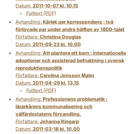
Datum:
2011-10-07 kl. 10.15
Fulltext (PDF)
Avhandling:
Kärlek per korrespondens : två
förlovade par under andra hälften av 1800-talet
Författare:
Christina Douglas
Datum:
2011-09-23 kl. 10.00
Avhandling:
Att plantera ett barn : internationella
adoptioner och assisterad befruktning i svensk
reproduktionspolitik
Författare:
Carolina Jonsson Malm
Datum:
2011-04-29 kl. 13.15
Fulltext (PDF)
Avhandling:
Professionens problematik :
lärarkårens kommunalisering och
välfärdsstatens förvandling.
Författare:
Johanna Ringarp
Datum:
2011-03-18 kl. 10.00