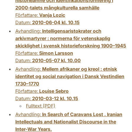
historieämne och identifikationsformering i
2000-talets mångkulturella samhälle
Författare:
Vanja Lozic
Datum:
2010-06-04 kl. 10.15
Avhandling:
Intelligensaristokrater och
arkivmartyrer : normerna för vetenskaplig
skicklighet i svensk historieforskning 1900–1945
Författare:
Simon Larsson
Datum:
2010-05-07 kl. 10.00
Avhandling:
Mellem afrikaner og kreol : etnisk
identitet og social navigation i Dansk Vestindien
1730–1770
Författare:
Louise Sebro
Datum:
2010-03-12 kl. 10.15
Fulltext (PDF)
Avhandling:
In Search of Caravans Lost . Iranian
Intellectuals and Nationalist Discourse in the
Inter-War Years.