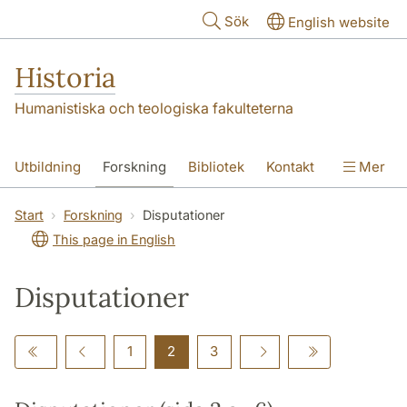
Hoppa till huvudinnehåll
Sök
English website
Historia
Humanistiska och teologiska fakulteterna
Utbildning
Forskning
Bibliotek
Kontakt
Mer
Om oss
Start
Forskning
Disputationer
This page in English
Disputationer
1
2
3