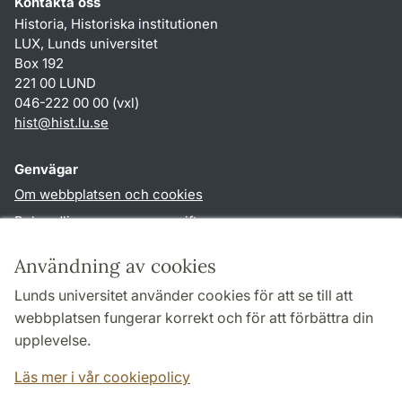
Kontakta oss
Historia, Historiska institutionen
LUX, Lunds universitet
Box 192
221 00 LUND
046-222 00 00 (vxl)
hist
@
hist.lu
.
se
Genvägar
Om webbplatsen och cookies
Behandling av personuppgifter
Tillgänglighetsredogörelse
Användning av cookies
TYPO3-login
Lunds universitet använder cookies för att se till att
webbplatsen fungerar korrekt och för att förbättra din
Följ oss i sociala medier
upplevelse.
Facebook
Historiska
Läs mer i vår cookiepolicy
institutionens
Twitter