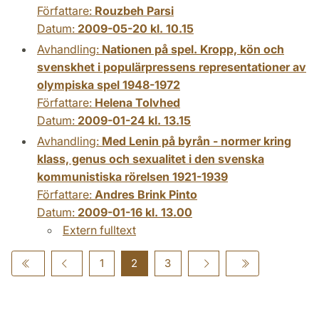
Författare:
Rouzbeh Parsi
Datum:
2009-05-20 kl. 10.15
Avhandling:
Nationen på spel. Kropp, kön och
svenskhet i populärpressens representationer av
olympiska spel 1948-1972
Författare:
Helena Tolvhed
Datum:
2009-01-24 kl. 13.15
Avhandling:
Med Lenin på byrån - normer kring
klass, genus och sexualitet i den svenska
kommunistiska rörelsen 1921-1939
Författare:
Andres Brink Pinto
Datum:
2009-01-16 kl. 13.00
Extern fulltext
1
2
3