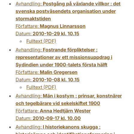
Avhandling:
Postgång på växlande villkor : det
svenska postväsendets organisation under
stormaktstiden
Författare:
Magnus Linnarsson
Datum:
2010-10-29 kl. 10.15
Fulltext (PDF)
Avhandling:
Fostrande förpliktelser :
representationer av ett missionsuppdrag i
Sydindien under 1900-talets första hälft
Författare:
Malin Gregersen
Datum:
2010-10-08 kl. 10.15
Fulltext (PDF)
Avhandling:
Män i kostym : prinsar, konstnärer
och tegelbärare vid sekelskiftet 1900
Författare:
Anna Hedtjärn Wester
Datum:
2010-09-17 kl. 10.00
Avhandling:
I historiekanons skugga :