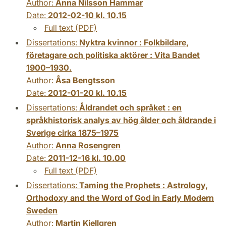
Author:
Anna Nilsson Hammar
Date:
2012-02-10 kl. 10.15
Full text (PDF)
Dissertations:
Nyktra kvinnor : Folkbildare,
företagare och politiska aktörer : Vita Bandet
1900–1930.
Author:
Åsa Bengtsson
Date:
2012-01-20 kl. 10.15
Dissertations:
Åldrandet och språket : en
språkhistorisk analys av hög ålder och åldrande i
Sverige cirka 1875–1975
Author:
Anna Rosengren
Date:
2011-12-16 kl. 10.00
Full text (PDF)
Dissertations:
Taming the Prophets : Astrology,
Orthodoxy and the Word of God in Early Modern
Sweden
Author:
Martin Kjellgren