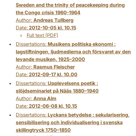
Sweden and the trinity of peacekeeping during
the Congo crisis 1960-1964
Author:
Andreas Tullberg
Date:
2012-10-05 kl. 10.15
Full text (PDF)
Dissertations:
Musikens politiska ekonomi :
lagstiftningen, ljudmedierna och försvaret av den
levande musiken, 1925–2000
Author:
Rasmus Fleischer
Date:
2012-09-17 kl. 10.00
Dissertations:
Upplevelsens poetik :
slöjdseminariet på Nääs 1880–1940
Author:
Anna Alm
Date:
2012-06-08 kl. 10.15
Dissertations:
Lyckans betydelse : sekularisering,
sensibilisering och individualisering i svenska
skillingtryck 1750–1850