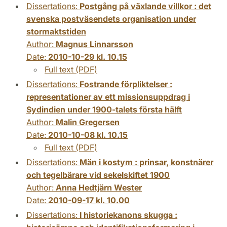
Dissertations:
Postgång på växlande villkor : det
svenska postväsendets organisation under
stormaktstiden
Author:
Magnus Linnarsson
Date:
2010-10-29 kl. 10.15
Full text (PDF)
Dissertations:
Fostrande förpliktelser :
representationer av ett missionsuppdrag i
Sydindien under 1900-talets första hälft
Author:
Malin Gregersen
Date:
2010-10-08 kl. 10.15
Full text (PDF)
Dissertations:
Män i kostym : prinsar, konstnärer
och tegelbärare vid sekelskiftet 1900
Author:
Anna Hedtjärn Wester
Date:
2010-09-17 kl. 10.00
Dissertations:
I historiekanons skugga :