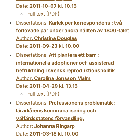
Date:
2011-10-07 kl. 10.15
Full text (PDF)
Dissertations:
Kärlek per korrespondens : två
förlovade par under andra hälften av 1800-talet
Author:
Christina Douglas
Date:
2011-09-23 kl. 10.00
Dissertations:
Att plantera ett barn :
internationella adoptioner och assisterad
befruktning i svensk reproduktionspolitik
Author:
Carolina Jonsson Malm
Date:
2011-04-29 kl. 13.15
Full text (PDF)
Dissertations:
Professionens problematik :
lärarkårens kommunalisering och
välfärdsstatens förvandling.
Author:
Johanna Ringarp
Date:
2011-03-18 kl. 10.00