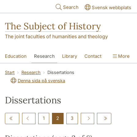
Skip to main content
Search
Svensk webbplats
The Subject of History
The joint faculties of humanities and theology
Education
Research
Library
Contact
More
About us
Accessibility
Start
Research
Dissertations
Denna sida på svenska
Dissertations
1
2
3