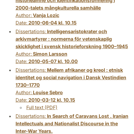
historieämne och identifikationsformering i
2000-talets mångkulturella samhälle
Author:
Vanja Lozic
Date:
2010-06-04 kl. 10.15
Dissertations:
Intelligensaristokrater och
arkivmartyrer : normerna för vetenskaplig
skicklighet i svensk historieforskning 1900–1945
Author:
Simon Larsson
Date:
2010-05-07 kl. 10.00
Dissertations:
Mellem afrikaner og kreol : etnisk
identitet og social navigation i Dansk Vestindien
1730–1770
Author:
Louise Sebro
Date:
2010-03-12 kl. 10.15
Full text (PDF)
Dissertations:
In Search of Caravans Lost . Iranian
Intellectuals and Nationalist Discourse in the
Inter-War Years.