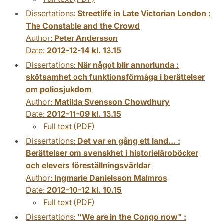
Dissertations:
Streetlife in Late Victorian London :
The Constable and the Crowd
Author:
Peter Andersson
Date:
2012-12-14 kl. 13.15
Dissertations:
När något blir annorlunda :
skötsamhet och funktionsförmåga i berättelser
om poliosjukdom
Author:
Matilda Svensson Chowdhury
Date:
2012-11-09 kl. 13.15
Full text (PDF)
Dissertations:
Det var en gång ett land... :
Berättelser om svenskhet i historieläroböcker
och elevers föreställningsvärldar
Author:
Ingmarie Danielsson Malmros
Date:
2012-10-12 kl. 10.15
Full text (PDF)
Dissertations:
"We are in the Congo now" :