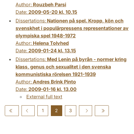
Author:
Rouzbeh Parsi
Date:
2009-05-20 kl. 10.15
Dissertations:
Nationen på spel. Kropp, kön och
svenskhet i populärpressens representationer av
olympiska spel 1948-1972
Author:
Helena Tolvhed
Date:
2009-01-24 kl. 13.15
Dissertations:
Med Lenin på byrån - normer kring
klass, genus och sexualitet i den svenska
kommunistiska rörelsen 1921-1939
Author:
Andres Brink Pinto
Date:
2009-01-16 kl. 13.00
External full text
1
2
3