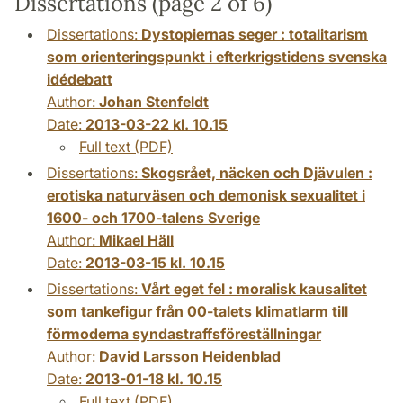
Dissertations (page 2 of 6)
Dissertations:
Dystopiernas seger : totalitarism
som orienteringspunkt i efterkrigstidens svenska
idédebatt
Author:
Johan Stenfeldt
Date:
2013-03-22 kl. 10.15
Full text (PDF)
Dissertations:
Skogsrået, näcken och Djävulen :
erotiska naturväsen och demonisk sexualitet i
1600- och 1700-talens Sverige
Author:
Mikael Häll
Date:
2013-03-15 kl. 10.15
Dissertations:
Vårt eget fel : moralisk kausalitet
som tankefigur från 00-talets klimatlarm till
förmoderna syndastraffsföreställningar
Author:
David Larsson Heidenblad
Date:
2013-01-18 kl. 10.15
Full text (PDF)