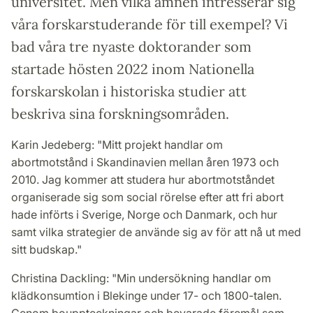
universitet. Men vilka ämnen intresserar sig
våra forskarstuderande för till exempel? Vi
bad våra tre nyaste doktorander som
startade hösten 2022 inom Nationella
forskarskolan i historiska studier att
beskriva sina forskningsområden.
Karin Jedeberg: "Mitt projekt handlar om
abortmotstånd i Skandinavien mellan åren 1973 och
2010. Jag kommer att studera hur abortmotståndet
organiserade sig som social rörelse efter att fri abort
hade införts i Sverige, Norge och Danmark, och hur
samt vilka strategier de använde sig av för att nå ut med
sitt budskap."
Christina Dackling: "Min undersökning handlar om
klädkonsumtion i Blekinge under 17- och 1800-talen.
Genom bouppteckningar och bevarade föremål som