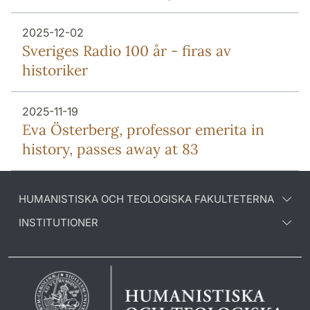
2025-12-02
Sveriges Radio 100 år - firas av
historiker
2025-11-19
Eva Österberg, professor emerita in
history, passes away at 83
HUMANISTISKA OCH TEOLOGISKA FAKULTETERNA
INSTITUTIONER