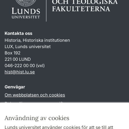
Kontakta oss
Historia, Historiska institutionen
LUX, Lunds universitet
Box 192
221 00 LUND
046-222 00 00 (vxl)
hist
@
hist.lu
.
se
Genvägar
Om webbplatsen och cookies
Behandling av personuppgifter
Tillgänglighetsredogörelse
Användning av cookies
TYPO3-login
Lunds universitet använder cookies för att se till att