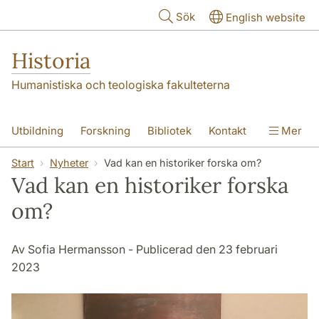
Hoppa till huvudinnehåll
Sök
English website
Historia
Humanistiska och teologiska fakulteterna
Utbildning
Forskning
Bibliotek
Kontakt
Mer
Om oss
Start
Nyheter
Vad kan en historiker forska om?
Vad kan en historiker forska
om?
Av Sofia Hermansson - Publicerad den 23 februari
2023