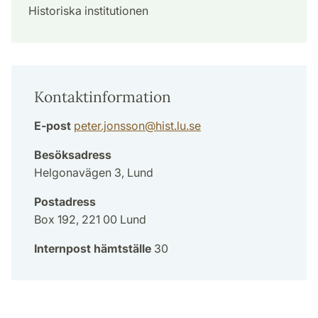
Historiska institutionen
Kontaktinformation
E-post
peter.jonsson
@
hist.lu
.
se
Besöksadress
Helgonavägen 3, Lund
Postadress
Box 192, 221 00 Lund
Internpost hämtställe
30