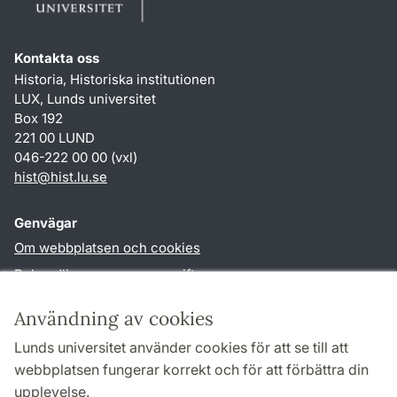
Kontakta oss
Historia, Historiska institutionen
LUX, Lunds universitet
Box 192
221 00 LUND
046-222 00 00 (vxl)
hist
@
hist.lu
.
se
Genvägar
Om webbplatsen och cookies
Behandling av personuppgifter
Tillgänglighetsredogörelse
Användning av cookies
TYPO3-login
Lunds universitet använder cookies för att se till att
webbplatsen fungerar korrekt och för att förbättra din
Följ oss i sociala medier
upplevelse.