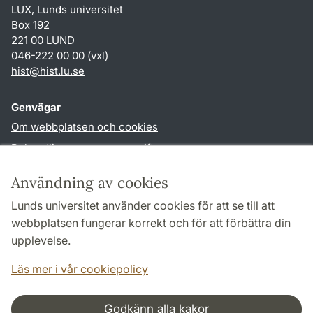
LUX, Lunds universitet
Box 192
221 00 LUND
046-222 00 00 (vxl)
hist
@
hist.lu
.
se
Genvägar
Om webbplatsen och cookies
Behandling av personuppgifter
Tillgänglighetsredogörelse
Användning av cookies
TYPO3-login
Lunds universitet använder cookies för att se till att
webbplatsen fungerar korrekt och för att förbättra din
Följ oss i sociala medier
upplevelse.
Facebook
Historiska
Läs mer i vår cookiepolicy
institutionens
Twitter
Godkänn alla kakor