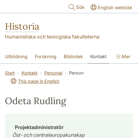
Hoppa till huvudinnehåll
Sök
English website
Historia
Humanistiska och teologiska fakulteterna
Utbildning
Forskning
Bibliotek
Kontakt
Mer
Om oss
Start
Kontakt
Personal
Person
This page in English
Odeta Rudling
Projektadministratör
Öst- och centraleuropakunskap