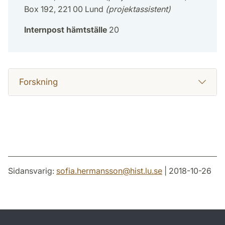
Box 192, 221 00 Lund
(projektassistent)
Internpost hämtställe
20
Forskning
Sidansvarig:
sofia.hermansson
@
hist.lu
.
se
| 2018-10-26