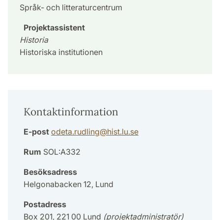
Språk- och litteraturcentrum
Projektassistent
Historia
Historiska institutionen
Kontaktinformation
E-post
odeta.rudling
@
hist.lu
.
se
Rum
SOL:A332
Besöksadress
Helgonabacken 12, Lund
Postadress
Box 201, 221 00 Lund
(projektadministratör)