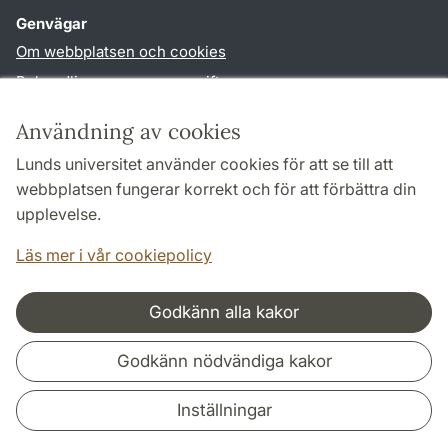
Genvägar
Om webbplatsen och cookies
Behandling av personuppgifter
Tillgänglighetsredogörelse
Användning av cookies
TYPO3-login
Lunds universitet använder cookies för att se till att
webbplatsen fungerar korrekt och för att förbättra din
Följ oss i sociala medier
upplevelse.
Facebook
Historiska
Läs mer i vår cookiepolicy
institutionens
Twitter
Godkänn alla kakor
Samarbeten och nätverk
Godkänn nödvändiga kakor
Inställningar