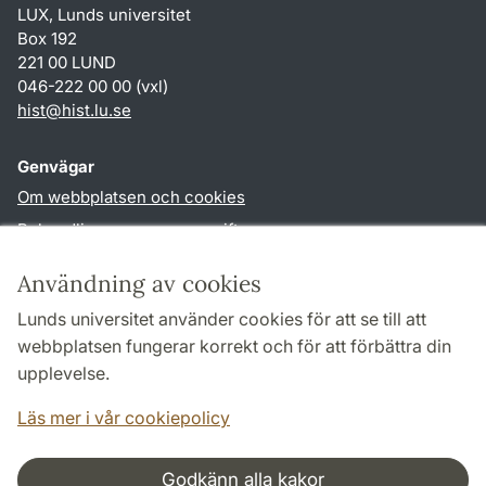
LUX, Lunds universitet
Box 192
221 00 LUND
046-222 00 00 (vxl)
hist
@
hist.lu
.
se
Genvägar
Om webbplatsen och cookies
Behandling av personuppgifter
Tillgänglighetsredogörelse
Användning av cookies
TYPO3-login
Lunds universitet använder cookies för att se till att
webbplatsen fungerar korrekt och för att förbättra din
Följ oss i sociala medier
upplevelse.
Facebook
Historiska
Läs mer i vår cookiepolicy
institutionens
Twitter
Godkänn alla kakor