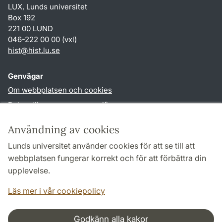
LUX, Lunds universitet
Box 192
221 00 LUND
046-222 00 00 (vxl)
hist
@
hist.lu
.
se
Genvägar
Om webbplatsen och cookies
Behandling av personuppgifter
Tillgänglighetsredogörelse
Användning av cookies
TYPO3-login
Lunds universitet använder cookies för att se till att
webbplatsen fungerar korrekt och för att förbättra din
Följ oss i sociala medier
upplevelse.
Facebook
Historiska
Läs mer i vår cookiepolicy
institutionens
Twitter
Godkänn alla kakor