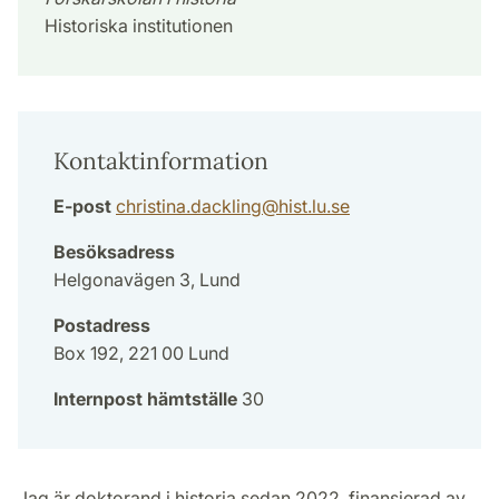
Historiska institutionen
Kontaktinformation
E-post
christina.dackling
@
hist.lu
.
se
Besöksadress
Helgonavägen 3, Lund
Postadress
Box 192, 221 00 Lund
Internpost hämtställe
30
Jag är doktorand i historia sedan 2022, finansierad av