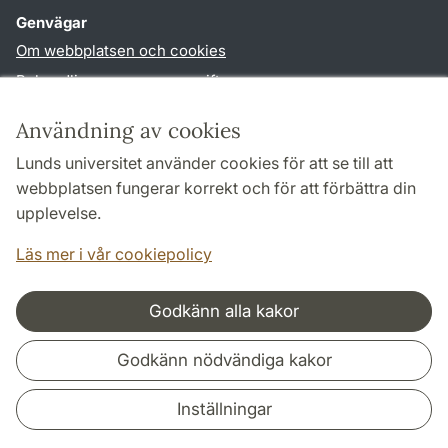
Genvägar
Om webbplatsen och cookies
Behandling av personuppgifter
Tillgänglighetsredogörelse
Användning av cookies
TYPO3-login
Lunds universitet använder cookies för att se till att
webbplatsen fungerar korrekt och för att förbättra din
Följ oss i sociala medier
upplevelse.
Facebook
Historiska
Läs mer i vår cookiepolicy
institutionens
Twitter
Godkänn alla kakor
Samarbeten och nätverk
Godkänn nödvändiga kakor
Inställningar