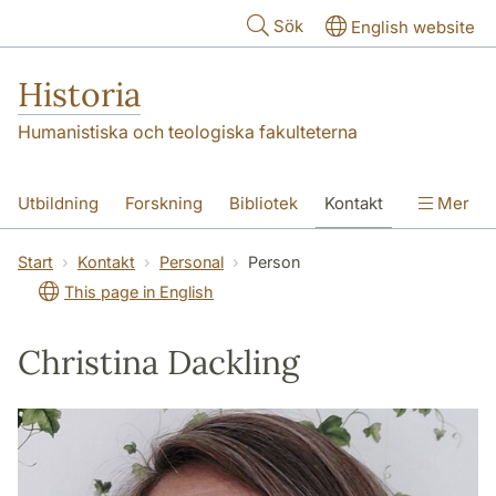
Hoppa till huvudinnehåll
Sök
English website
Historia
Humanistiska och teologiska fakulteterna
Utbildning
Forskning
Bibliotek
Kontakt
Mer
Om oss
Start
Kontakt
Personal
Person
This page in English
Christina Dackling