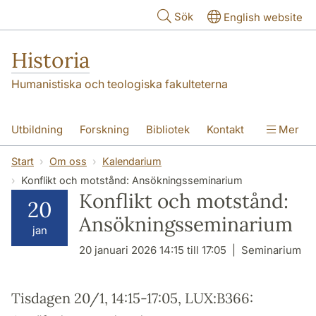
Hoppa till huvudinnehåll
Sök
English website
Historia
Humanistiska och teologiska fakulteterna
Utbildning
Forskning
Bibliotek
Kontakt
Mer
Om oss
Start
Om oss
Kalendarium
Konflikt och motstånd: Ansökningsseminarium
Konflikt och motstånd:
20
Ansökningsseminarium
jan
20 januari 2026 14:15 till 17:05
Seminarium
Tisdagen 20/1, 14:15-17:05, LUX:B366: