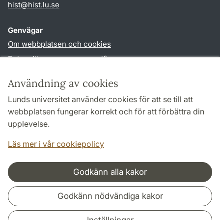
hist
@
hist.lu
.
se
Genvägar
Om webbplatsen och cookies
Behandling av personuppgifter
Tillgänglighetsredogörelse
Användning av cookies
TYPO3-login
Lunds universitet använder cookies för att se till att
webbplatsen fungerar korrekt och för att förbättra din
Följ oss i sociala medier
upplevelse.
Facebook
Historiska
Läs mer i vår cookiepolicy
institutionens
Twitter
Godkänn alla kakor
Samarbeten och nätverk
Godkänn nödvändiga kakor