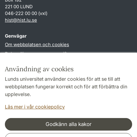
221 00 LUND
046-222 00 00 (vxl)
hist
@
hist.lu
.
se
Genvägar
Om webbplatsen och cookies
Behandling av personuppgifter
Tillgänglighetsredogörelse
Användning av cookies
TYPO3-login
Lunds universitet använder cookies för att se till att
webbplatsen fungerar korrekt och för att förbättra din
Följ oss i sociala medier
upplevelse.
Facebook
Historiska
Läs mer i vår cookiepolicy
institutionens
Twitter
Godkänn alla kakor
Samarbeten och nätverk