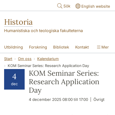
Hoppa till huvudinnehåll
Sök
English website
Historia
Humanistiska och teologiska fakulteterna
Utbildning
Forskning
Bibliotek
Kontakt
Mer
Om oss
Start
Om oss
Kalendarium
KOM Seminar Series: Research Application Day
KOM Seminar Series:
4
Research Application
dec
Day
4 december 2025 08:00 till 17:00
Övrigt