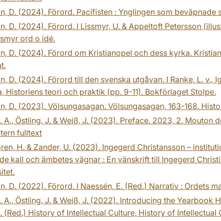
n, D. (2024). Förord. Pacifisten : Ynglingen som beväpnade si
n, D. (2024). Förord. I Lissmyr, U. & Appeltoft Petersson (ill
issmyr ord o idé.
n, D. (2024). Förord om Kristianopel och dess kyrka. Kristia
t.
n, D. (2024). Förord till den svenska utgåvan. I Ranke, L. v., 
a, Historiens teori och praktik (pp. 9-11). Bokförlaget Stolpe.
n, D. (2023). Völsungasagan. Völsungasagan, 163-168. Histo
. A., Östling, J. & Weiß, J. (2023). Preface. 2023, 2. Mouton d
tern fulltext
en, H. & Zander, U. (2023). Ingegerd Christansson – instituti
e kall och ämbetes vägnar : En vänskrift till Ingegerd Christi
itet.
n, D. (2022). Förord. I Naessén, E. (Red.) Narrativ : Ordets ma
. A., Östling, J. & Weiß, J. (2022). Introducing the Yearbook Hist
. (Red.) History of Intellectual Culture, History of Intellectu