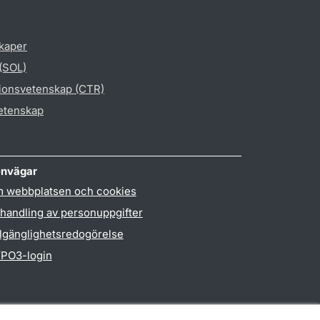
skaper
 (SOL)
gionsvetenskap (CTR)
vetenskap
nvägar
 webbplatsen och cookies
handling av personuppgifter
llgänglighetsredogörelse
PO3-login