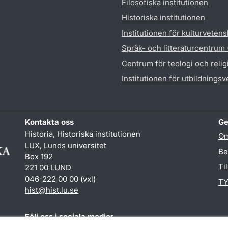
Filosofiska institutionen
Historiska institutionen
Institutionen för kulturveten
Språk- och litteraturcentrum
Centrum för teologi och reli
Institutionen för utbildnings
Kontakta oss
Ge
Historia, Historiska institutionen
Om
LUX, Lunds universitet
Be
Box 192
Ti
221 00 LUND
046-222 00 00 (vxl)
TY
hist
@
hist.lu
.
se
Följ oss i sociala medier