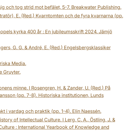
g och tog strid mot befälet, 5-7. Breakwater Publishing.
ustratör), E. (Red.) Kvarntomten och de fyra kvarnarna (pp.
nopels kyrka 400 år : En jubileumsskrift 2024. Jämjö
Iggers, G. G. & André, E. (Red.) Engelsbergsklassiker
riska Media.
e Gruyter.
onens minne. I Rosengren, H. & Zander, U. (Red.) På
ansson (pp. 7-8). Historiska institutionen, Lunds
kt i vardag och praktik (pp. 1-4). Elin Naessén.
ory of Intellectual Culture. I Lerg, C. A., Östling, J. &
al Culture : International Yearbook of Knowledge and