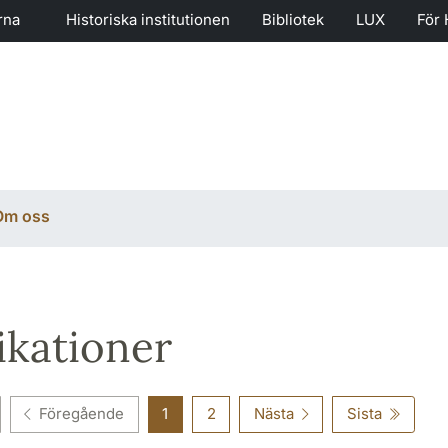
rna
Historiska institutionen
Bibliotek
LUX
För 
Om oss
ikationer
Föregående
1
2
Nästa
Sista