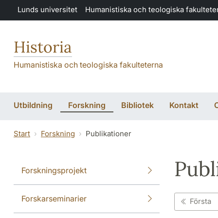
Hoppa till huvudinnehåll
Lunds universitet
Humanistiska och teologiska fakultete
Historia
Humanistiska och teologiska fakulteterna
Utbildning
Forskning
Bibliotek
Kontakt
Start
Forskning
Publikationer
Publ
Forskningsprojekt
Forskarseminarier
Första