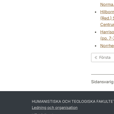
Norma
Hilborn
(Red.) 
Centrum
Harriso
(pp. 7-
Norrhem
Första
Sidansvarig
HUMANISTISKA OCH TEOLOGISKA FAKULTE
Ledning och organisation