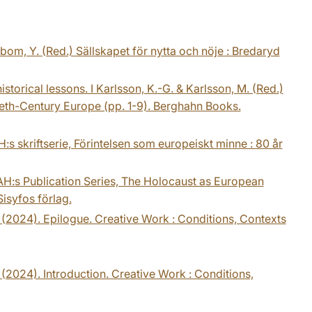
rbom, Y. (Red.) Sällskapet för nytta och nöje : Bredaryd
storical lessons. I Karlsson, K.-G. & Karlsson, M. (Red.)
ieth-Century Europe (pp. 1-9). Berghahn Books.
:s skriftserie, Förintelsen som europeiskt minne : 80 år
RAH:s Publication Series, The Holocaust as European
Sisyfos förlag.
. (2024). Epilogue. Creative Work : Conditions, Contexts
 (2024). Introduction. Creative Work : Conditions,