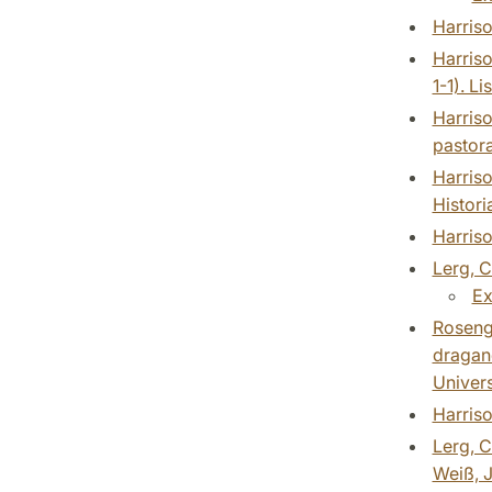
Harriso
Harriso
1-1). L
Harriso
pastora
Harriso
Histori
Harriso
Lerg, C
Ex
Rosengr
dragand
Univers
Harriso
Lerg, C
Weiß, J