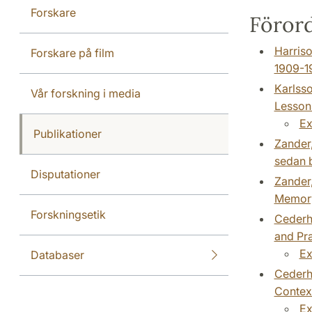
Forskare
Förord 
Harriso
Forskare på film
1909-19
Karlsso
Vår forskning i media
Lessons
Ex
Publikationer
Zander,
sedan b
Disputationer
Zander,
Memory 
Forskningsetik
Cederho
and Pra
Ex
Databaser
Cederho
Context
Ex