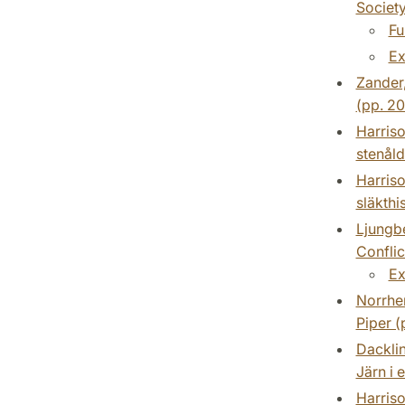
Society
Fu
Ex
Zander,
(pp. 20
Harriso
stenåld
Harriso
släkthi
Ljungbe
Conflic
Ex
Norrhem
Piper (
Dacklin
Järn i 
Harriso