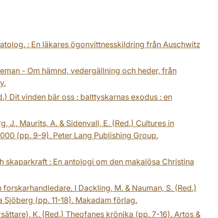
 patolog. : En läkares ögonvittnesskildring från Auschwitz
baneman - Om hämnd, vedergällning och heder, från
y.
d.) Dit vinden bär oss : balttyskarnas exodus : en
, J., Maurits, A. & Sidenvall, E. (Red.) Cultures in
2000 (pp. 9-9). Peter Lang Publishing Group.
ch skaparkraft : En antologi om den makalösa Christina
 forskarhandledare. I Dackling, M. & Nauman, S. (Red.)
ria Sjöberg (pp. 11-18). Makadam förlag.
rsättare), K. (Red.) Theofanes krönika (pp. 7-16). Artos &