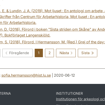
.
, E. & Lundin, J. A. (2019). Mot ljuset : En antologi om arbete, 
Skrifter från Centrum för Arbetarhistoria, Mot ljuset : En anto
 för Arbetarhistoria.
n, D. (2018). Förord i boken "Sista striden om Skåne" av Ande
7). Bokförlaget Langenskiöld.
, S. (2018). Förord. I Hermansson, M. (Red.) Grej of the day:
Föregående
1
2
Nästa
Sista
:
sofia.hermansson
@
hist.lu
.
se
| 2020-06-12
TERNA
INSTITUTIONER
Institutionen för arkeologi oc