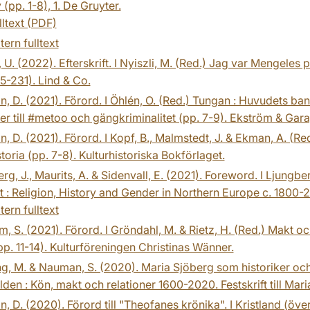
 (pp. 1-8), 1. De Gruyter.
lltext (PDF)
tern fulltext
 U. (2022). Efterskrift. I Nyiszli, M. (Red.) Jag var Mengeles
5-231). Lind & Co.
n, D. (2021). Förord. I Öhlén, O. (Red.) Tungan : Huvudets 
er till #metoo och gängkriminalitet (pp. 7-9). Ekström & Gara
n, D. (2021). Förord. I Kopf, B., Malmstedt, J. & Ekman, A. (Re
storia (pp. 7-8). Kulturhistoriska Bokförlaget.
rg, J., Maurits, A. & Sidenvall, E. (2021). Foreword. I Ljungberg
t : Religion, History and Gender in Northern Europe c. 1800-
tern fulltext
, S. (2021). Förord. I Gröndahl, M. & Rietz, H. (Red.) Makt o
pp. 11-14). Kulturföreningen Christinas Wänner.
g, M. & Nauman, S. (2020). Maria Sjöberg som historiker och
elden : Kön, makt och relationer 1600-2020. Festskrift till Ma
n, D. (2020). Förord till "Theofanes krönika". I Kristland (öve