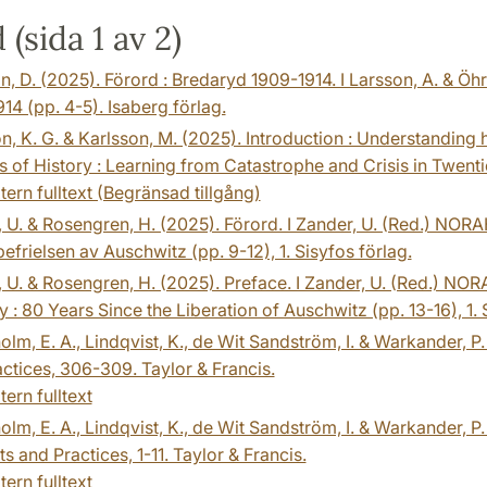
(sida 1 av 2)
n, D. (2025). Förord : Bredaryd 1909-1914. I Larsson, A. & Öh
14 (pp. 4-5). Isaberg förlag.
n, K. G. & Karlsson, M. (2025). Introduction : Understanding hi
 of History : Learning from Catastrophe and Crisis in Twent
tern fulltext (Begränsad tillgång)
 U. & Rosengren, H. (2025). Förord. I Zander, U. (Red.) NORAH
efrielsen av Auschwitz (pp. 9-12), 1. Sisyfos förlag.
 U. & Rosengren, H. (2025). Preface. I Zander, U. (Red.) NO
: 80 Years Since the Liberation of Auschwitz (pp. 13-16), 1. 
lm, E. A., Lindqvist, K., de Wit Sandström, I. & Warkander, P
ctices, 306-309. Taylor & Francis.
tern fulltext
lm, E. A., Lindqvist, K., de Wit Sandström, I. & Warkander, P.
s and Practices, 1-11. Taylor & Francis.
tern fulltext