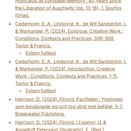
Holocaust as European Memory : 80 Years Since
the Liberation of Auschwitz (pp. 13-16), 1. Sisyfos
förlag.
Cederholm, E. A., Lindqvist, K., de Wit Sandström, I.
& Warkander, P. (2024). Epilogue. Creative Work :
Conditions, Contexts and Practices, 306-309.
Taylor & Francis.
Extern fulltext
Cederholm, E. A., Lindqvist, K., de Wit Sandström, I.
& Warkander, P. (2024). Introduction. Creative
Work : Conditions, Contexts and Practices, 1-11.
Taylor & Francis.
Extern fulltext
Harrison, D. (2024). Förord. Pacifisten : Ynglingen
som beväpnade sig och tog strid mot befälet, 5-7.
Breakwater Publishing.
Harrison, D. (2024). Förord. I Lissmyr, U. &
Appeltoft Petersson (illustratör), E. (Red.)