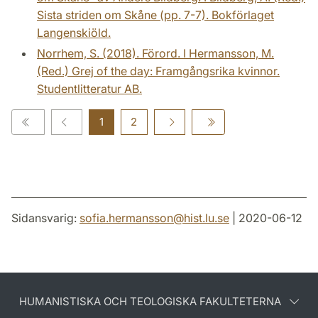
Sista striden om Skåne (pp. 7-7). Bokförlaget
Langenskiöld.
Norrhem, S. (2018). Förord. I Hermansson, M.
(Red.) Grej of the day: Framgångsrika kvinnor.
Studentlitteratur AB.
1
2
Sidansvarig:
sofia.hermansson
@
hist.lu
.
se
| 2020-06-12
HUMANISTISKA OCH TEOLOGISKA FAKULTETERNA