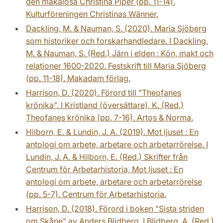
den makalösa Christina Piper (pp. 11-14).
Kulturföreningen Christinas Wänner.
Dackling, M. & Nauman, S. (2020). Maria Sjöberg
som historiker och forskarhandledare. I Dackling,
M. & Nauman, S. (Red.) Järn i elden : Kön, makt och
relationer 1600-2020. Festskrift till Maria Sjöberg
(pp. 11-18). Makadam förlag.
Harrison, D. (2020). Förord till "Theofanes
krönika". I Kristland (översättare), K. (Red.)
Theofanes krönika (pp. 7-16). Artos & Norma.
Hilborn, E. & Lundin, J. A. (2019). Mot ljuset : En
antologi om arbete, arbetare och arbetarrörelse. I
Lundin, J. A. & Hilborn, E. (Red.) Skrifter från
Centrum för Arbetarhistoria, Mot ljuset : En
antologi om arbete, arbetare och arbetarrörelse
(pp. 5-7). Centrum för Arbetarhistoria.
Harrison, D. (2018). Förord i boken "Sista striden
om Skåne" av Anders Blidberg. I Blidberg, A. (Red.)