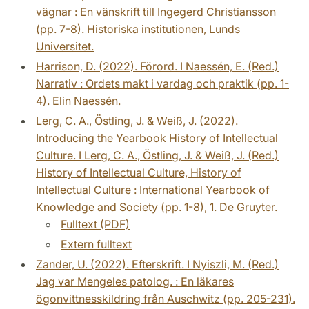
vägnar : En vänskrift till Ingegerd Christiansson
(pp. 7-8). Historiska institutionen, Lunds
Universitet.
Harrison, D. (2022). Förord. I Naessén, E. (Red.)
Narrativ : Ordets makt i vardag och praktik (pp. 1-
4). Elin Naessén.
Lerg, C. A., Östling, J. & Weiß, J. (2022).
Introducing the Yearbook History of Intellectual
Culture. I Lerg, C. A., Östling, J. & Weiß, J. (Red.)
History of Intellectual Culture, History of
Intellectual Culture : International Yearbook of
Knowledge and Society (pp. 1-8), 1. De Gruyter.
Fulltext (PDF)
Extern fulltext
Zander, U. (2022). Efterskrift. I Nyiszli, M. (Red.)
Jag var Mengeles patolog. : En läkares
ögonvittnesskildring från Auschwitz (pp. 205-231).