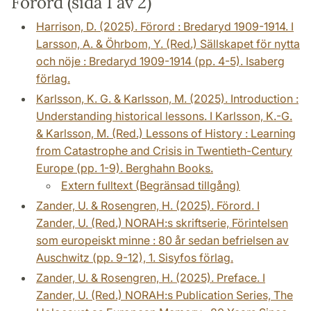
Förord (sida 1 av 2)
Harrison, D. (2025). Förord : Bredaryd 1909-1914. I
Larsson, A. & Öhrbom, Y. (Red.) Sällskapet för nytta
och nöje : Bredaryd 1909-1914 (pp. 4-5). Isaberg
förlag.
Karlsson, K. G. & Karlsson, M. (2025). Introduction :
Understanding historical lessons. I Karlsson, K.-G.
& Karlsson, M. (Red.) Lessons of History : Learning
from Catastrophe and Crisis in Twentieth-Century
Europe (pp. 1-9). Berghahn Books.
Extern fulltext (Begränsad tillgång)
Zander, U. & Rosengren, H. (2025). Förord. I
Zander, U. (Red.) NORAH:s skriftserie, Förintelsen
som europeiskt minne : 80 år sedan befrielsen av
Auschwitz (pp. 9-12), 1. Sisyfos förlag.
Zander, U. & Rosengren, H. (2025). Preface. I
Zander, U. (Red.) NORAH:s Publication Series, The