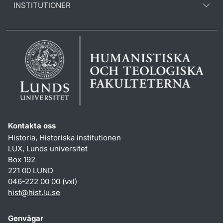
INSTITUTIONER
Kontakta oss
Historia, Historiska institutionen
LUX, Lunds universitet
Box 192
221 00 LUND
046-222 00 00 (vxl)
hist
@
hist.lu
.
se
Genvägar