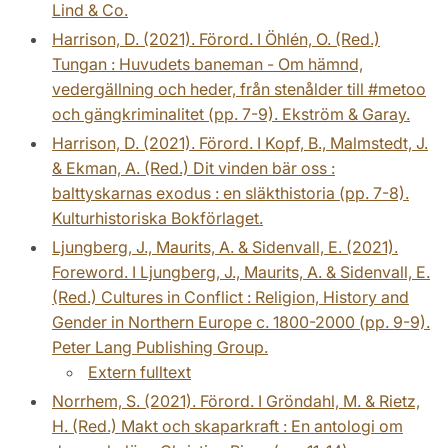
Lind & Co.
Harrison, D. (2021). Förord. I Öhlén, O. (Red.)
Tungan : Huvudets baneman - Om hämnd,
vedergällning och heder, från stenålder till #metoo
och gängkriminalitet (pp. 7-9). Ekström & Garay.
Harrison, D. (2021). Förord. I Kopf, B., Malmstedt, J.
& Ekman, A. (Red.) Dit vinden bär oss :
balttyskarnas exodus : en släkthistoria (pp. 7-8).
Kulturhistoriska Bokförlaget.
Ljungberg, J., Maurits, A. & Sidenvall, E. (2021).
Foreword. I Ljungberg, J., Maurits, A. & Sidenvall, E.
(Red.) Cultures in Conflict : Religion, History and
Gender in Northern Europe c. 1800-2000 (pp. 9-9).
Peter Lang Publishing Group.
Extern fulltext
Norrhem, S. (2021). Förord. I Gröndahl, M. & Rietz,
H. (Red.) Makt och skaparkraft : En antologi om