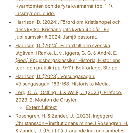
Kvarntomten och de fyra kvarnarna (pp. 1-1).
Lissmyr ord o idé.
Harrison, D. (2024). Förord om Kristianopel och
dess kyrka. Kristianopels kyrka 400 år : En
jubileumsskrift 2024. Jämjö pastorat.
Harrison, D. (2024). Förord till den svenska
utgåvan. I Ranke, L. v., Iggers, G. G. & André, E.
(Red.) Engelsbergsklassiker Historia, Historiens
teori och praktik (pp. 9-11). Bokförlaget Stolpe.
Harrison, D. (2023). Völsungasagan.
Völsungasagan, 163-168. Historiska Media.
Lerg, C. A., Östling, J. & Weiß, J. (2023). Preface.
2023, 2. Mouton de Gruyter.
Extern fulltext
Rosengren, H. & Zander, U. (2023). Ingegerd
Christansson – institutionens minne. I Rosengren, H.
& Zander, U. (Red.) På dragande kall och ämbetes